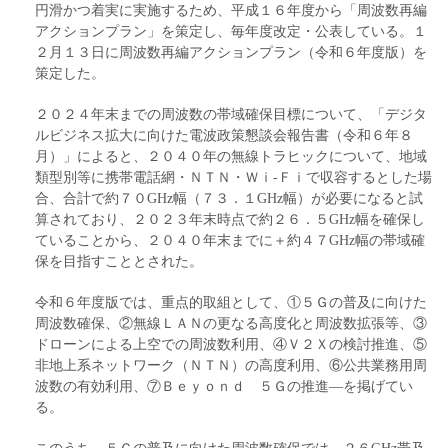
円滑かつ着実に実施するため、平成１６年度から「周波数再編
アクションプラン」を策定し、毎年度改定・公表している。１
２月１３日に周波数再編アクションプラン（令和６年度版）を
策定した。
２０２４年末までの周波数の帯域確保目標について、「デジタ
ルビジネス拡大に向けた電波政策懇談会報告書（令和６年８
月）」によると、２０４０年の無線トラヒックについて、地域
類型別等に携帯電話網・ＮＴＮ・Ｗｉ‐Ｆｉで収容するとした場
合、合計で約７０GHz幅（７３．１GHz幅）が必要になると試
算されており、２０２３年末時点で約２６．５GHz幅を確保し
ていることから、２０４０年末までに＋約４７GHz幅の帯域確
保を目指すこととされた。
令和６年度版では、重点的取組として、①５Ｇの普及に向けた
周波数確保、②無線ＬＡＮの更なる高度化と周波数拡張等、③
ドローンによる上空での周波数利用、④Ｖ２Ｘの検討推進、⑤
非地上系ネットワーク（ＮＴＮ）の高度利用、⑥公共業務用周
波数の有効利用、⑦Ｂｅｙｏｎｄ ５Ｇの推進―を掲げてい
る。
このうち、５Ｇの普及に向けた周波数確保では、２６GHz帯及