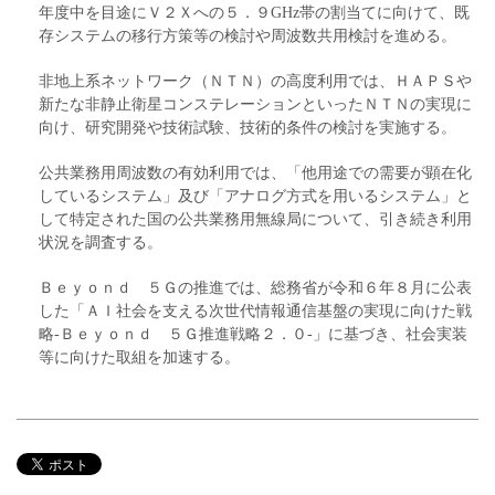
年度中を目途にＶ２Ｘへの５．９GHz帯の割当てに向けて、既
存システムの移行方策等の検討や周波数共用検討を進める。
非地上系ネットワーク（ＮＴＮ）の高度利用では、ＨＡＰＳや
新たな非静止衛星コンステレーションといったＮＴＮの実現に
向け、研究開発や技術試験、技術的条件の検討を実施する。
公共業務用周波数の有効利用では、「他用途での需要が顕在化
しているシステム」及び「アナログ方式を用いるシステム」と
して特定された国の公共業務用無線局について、引き続き利用
状況を調査する。
Ｂｅｙｏｎｄ ５Ｇの推進では、総務省が令和６年８月に公表
した「ＡＩ社会を支える次世代情報通信基盤の実現に向けた戦
略‐Ｂｅｙｏｎｄ ５Ｇ推進戦略２．０‐」に基づき、社会実装
等に向けた取組を加速する。