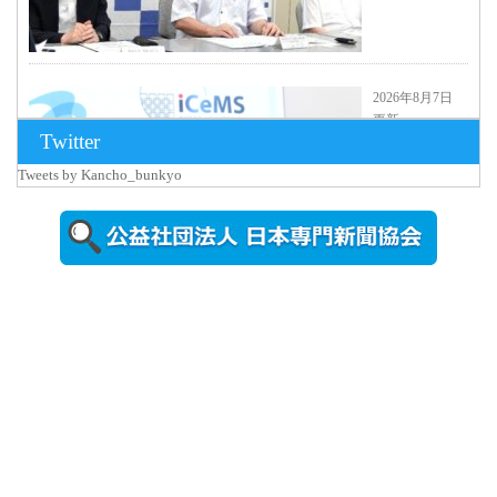
2026年8月7日
更新
Twitter
京都大
iCeMS等を
Tweets by Kancho_bunkyo
視察した松
本文部科学
大...
2026年8月5日
更新
農工大で大
学院生のト