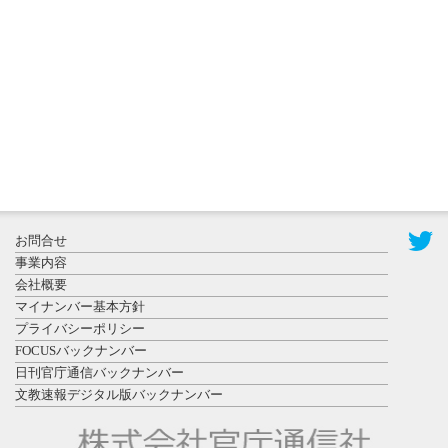
ークセッシ
ョンに...
2026年8月3日
更新
秋田大に設
置されたフ
お問合せ
ォトスポッ
事業内容
ト （8...
会社概要
マイナンバー基本方針
プライバシーポリシー
FOCUSバックナンバー
日刊官庁通信バックナンバー
文教速報デジタル版バックナンバー
2026年7月31