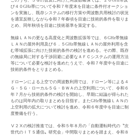
び４０GHz帯について令和７年度末を目途に条件付オークショ
ンを実施し、既存システムの移行方策や周波数共用検討の状況
を適宜反映しながら令和７年春頃を目途に技術的条件を取りま
とめ、同年秋頃を目途に技術基準を策定する。
無線ＬＡＮの更なる高度化と周波数拡張等では、６GHz帯無線
ＬＡＮの屋外利用及び６．５GHz帯無線ＬＡＮの屋外利用を含
む帯域拡張に向けた技術的条件の検討を進める。その際、既存
の無線局に対する干渉回避に必要なＡＦＣシステムの運用方法
等について必要な検討を進めたうえで、令和７年度中を目途に
技術的条件をとりまとめる。
ドローンによる上空での周波数利用では、ドローン等による４
Ｇ・５Ｇ・ローカル５Ｇ・ＢＷＡの上空利用について、令和６
年７月から技術的条件の検討を開始し、早期に結論が得られた
ものは同年内の取りまとめを目指す。またGHz帯無線ＬＡＮの
上空利用の拡大について検討を進め、令和６年度中を目途に制
度整備を行う。
Ⅴ２Ⅹの検討推進では、令和５年８月の「自動運転時代の〝次
世代のＩＴＳ通信〟研究会」中間取りまとめを踏まえ、令和８