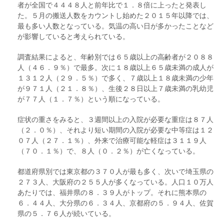
者が全国で４４４８人と前年比で１．８倍に上ったと発表し
た。５月の搬送人数をカウントし始めた２０１５年以降では、
最も多い人数となっている。気温の高い日が多かったことなど
が影響していると考えられている。
調査結果によると、年齢別では６５歳以上の高齢者が２０８８
人（４６．９％）で最多。次に１８歳以上６５歳未満の成人が
１３１２人（２９．５％）で多く、７歳以上１８歳未満の少年
が９７１人（２１．８％）、生後２８日以上７歳未満の乳幼児
が７７人（１．７％）という順になっている。
症状の重さをみると、３週間以上の入院が必要な重症は８７人
（２．０％）、それより短い期間の入院が必要な中等症は１２
０７人（２７．１％）、外来で治療可能な軽症は３１１９人
（７０．１％）で、８人（０．２％）が亡くなっている。
都道府県別では東京都の３７０人が最も多く、次いで埼玉県の
２７３人、大阪府の２５５人が多くなっている。人口１０万人
あたりでは、福井県の８．３９人がトップ。それに熊本県の
６．４４人、大分県の６．３４人、京都府の５．９４人、佐賀
県の５．７６人が続いている。