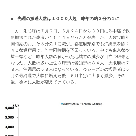
■ 先週の搬送人数は１０００人超 昨年の約３分の１に
一方、消防庁は７月２日、６月２４日から３０日に熱中症で救
急搬送された患者が１０４４人だったと発表した。人数は昨年
同時期のおよそ３分の１に減少。都道府県別でも沖縄県を除く
４６都道府県で、昨年同時期を下回っている。中でも東京都や
埼玉県など、昨年人数の多かった地域での減少が目立つ結果と
なった。人数の多い上位３府県は愛知県の８４人、大阪府の７
８人、沖縄県の５３人になっている。今シーズンの搬送者は５
月の最終週で大幅に増えた後、６月半ばに大きく減少。その
後、徐々に人数が増えてきている。