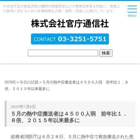
中央省庁及び都道府県の機関や関連団体などの事務従事者を対象に、執務上
の参考に供するための各種情報を正確・確実・迅速にお届けしています。
HOME
»
今日の話題
» ５月の熱中症搬送者は４５００人弱 前年比１．８
倍、２０１５年以来最多に
2019年7月8日
５月の熱中症搬送者は４５００人弱 前年比１．
８倍、２０１５年以来最多に
総務省消防庁は６月２８日、５月に熱中症で救急搬送された患