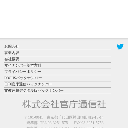
2026年8月3日
更新
秋田大に設
置されたフ
お問合せ
ォトスポッ
事業内容
ト （8...
会社概要
マイナンバー基本方針
プライバシーポリシー
FOCUSバックナンバー
日刊官庁通信バックナンバー
文教速報デジタル版バックナンバー
2026年7月31
日更新
登録有形文
〒101-0041 東京都千代田区神田須田町2-13-14
化財となっ
--総務部--TEL 03-3251-5751 FAX 03-3251-5753
た東北大植