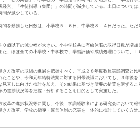
級経営」「生徒指導（集団）」の時間が減少している。土日については
時間が減少している。
時間を勤務した日数は、小学校５．６日、中学校８．４日だった。ただ
。
４０歳以下の減少幅が大きい。小中学校共に有給休暇の取得日数が増加
また、ほぼ全ての小学校・中学校で、学習評価や成績処理について、Ｉ
働き方改革の取組の進展を把握すべく、平成２８年度教員実態調査と比
れたことや、令和元年給特法案に対する附帯決議においても、３年後を
な見直しに向けた検討を加え、その結果に基づき所要の措置を講ずるこ
革の進捗状況等を把握・分析することを目的として実施した。
方改革の進捗状況等に関し、今後、学識経験者による研究会において報
働き方改革、学校の指導・運営体制の充実を一体的に検討していく方針