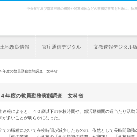
中央省庁及び都道府県の機関や関連団体などの事務従事者を対象に、執
土地改良情報
官庁通信デジタル
文教速報デジタル
和４年度の教員勤務実態調査 文科省
４年度の教員勤務実態調査 文科省
査速報によると、４０歳以下の在校時間や、部活動顧問の週当たり活動
師が多いことが明らかになった。
全ての職種において在校時間が減少したものの、依然として長時間勤務
」、「朝の業務」、小学校の「学習指導の時間」が増加し、「学校行事