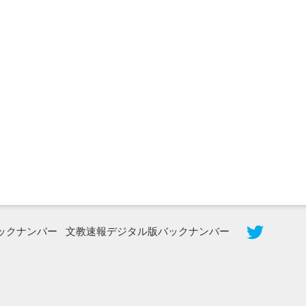
2026年8月3日更新
秋田大に設置されたフォトスポット
（8...
ックナンバー
文教速報デジタル版バックナンバー
2026年7月31日更新
登録有形文化財となった東北大植物園
八...