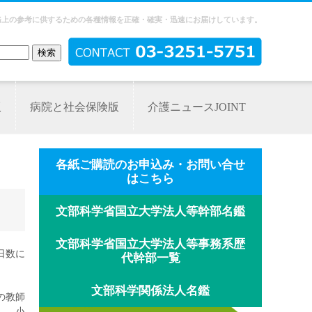
務上の参考に供するための各種情報を正確・確実・迅速にお届けしています。
版
病院と社会保険版
介護ニュースJOINT
各紙ご購読のお申込み・お問い合せ
はこちら
文部科学省国立大学法人等幹部名鑑
文部科学省国立大学法人等事務系歴
日数に
代幹部一覧
文部科学関係法人名鑑
の教師
」、小