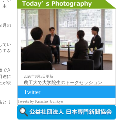
、主
８月の
してい
ＣＴを
較でき
目途に
2026年8月5日更新
農工大で大学院生のトークセッション
とが求
に...
Twitter
Tweets by Kancho_bunkyo
告とり
。