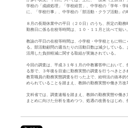
学校の「成績処理」「学校経営」、中学校の「学年・学
に、「学校行事」、中学校の「部活動・クラブ活動」の
８月の長期休業中の平日（２０日）のうち、所定の勤務
勤務日に係る在校等時間は、１０・１１月と比べて短い
教諭の平日の在校等時間は、小学校・中学校ともに特に
る。部活動顧問の週当たりの活動日数は減少している。
活用した負担軽減に関する取組が実施されている。
今回の調査は、平成３１年１月の中教審答申において、
る形で、３年後を目途に勤務実態の調査を行うべきとさ
教育職員の勤務実態調査を行った上で、給特法の抜本的
められていることを踏まえ、教師の勤務実態や働き方改
文科省では、調査速報を踏まえ、教師の勤務実態や働き
まとめに向けた分析を進めつつ、処遇の改善をはじめ、