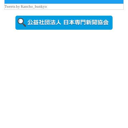
Tweets by Kancho_bunkyo
2026年8月5日
更新
農工大で大
学院生のト
ークセッシ
ョンに...
2026年8月3日
更新
秋田大に設
置されたフ
ォトスポッ
ト （8...