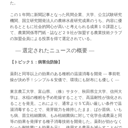
た。
この１年間に新聞記事となった民間企業、大学、公立試験研究
機関、国立研究開発法人の農林水産研究成果のうち、内容に優
れるとともに社会的関心が高いと考えられる成果１０課題とし
て、農業関係専門紙・誌など２９社が加盟する農業技術クラブ
の加盟会員による投票を得て選定されている。
― 選定されたニュースの概要 ―
【トピック１：病害虫防除】
薬剤と同等以上の効果のある種籾の温湯消毒を開発 ― 事前乾
燥が決め手！シンプル＆安価で、環境にも財布にも優しく ―
東京農工大学、富山県、（株）サタケ、秋田県立大学、信州大
学は、水稲の種籾を予め乾燥することで、高温耐性が強化され
ることを発見。これにより、通常より５℃高い厳しい条件で温
湯消毒することで、発芽能力を維持したまま、ばか苗病、いも
ち病、苗立枯細菌病、もみ枯細菌病に対して化学合成農薬と同
等の効果を発揮する種子消毒技術を開発した。薬剤が効かなく
なった耐性菌にも効果を示し、使用する農薬を減らすことがで