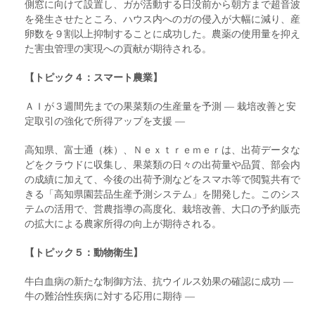
側窓に向けて設置し、ガが活動する日没前から朝方まで超音波
を発生させたところ、ハウス内へのガの侵入が大幅に減り、産
卵数を９割以上抑制することに成功した。農薬の使用量を抑え
た害虫管理の実現への貢献が期待される。
【トピック４：スマート農業】
ＡＩが３週間先までの果菜類の生産量を予測 ― 栽培改善と安
定取引の強化で所得アップを支援 ―
高知県、富士通（株）、Ｎｅｘｔｒｅｍｅｒは、出荷データな
どをクラウドに収集し、果菜類の日々の出荷量や品質、部会内
の成績に加えて、今後の出荷予測などをスマホ等で閲覧共有で
きる「高知県園芸品生産予測システム」を開発した。このシス
テムの活用で、営農指導の高度化、栽培改善、大口の予約販売
の拡大による農家所得の向上が期待される。
【トピック５：動物衛生】
牛白血病の新たな制御方法、抗ウイルス効果の確認に成功 ―
牛の難治性疾病に対する応用に期待 ―