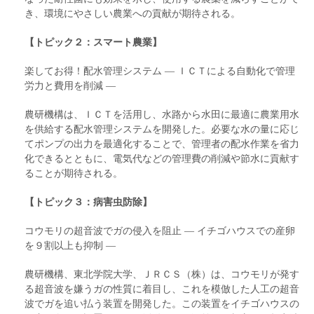
き、環境にやさしい農業への貢献が期待される。
【トピック２：スマート農業】
楽してお得！配水管理システム ― ＩＣＴによる自動化で管理
労力と費用を削減 ―
農研機構は、ＩＣＴを活用し、水路から水田に最適に農業用水
を供給する配水管理システムを開発した。必要な水の量に応じ
てポンプの出力を最適化することで、管理者の配水作業を省力
化できるとともに、電気代などの管理費の削減や節水に貢献す
ることが期待される。
【トピック３：病害虫防除】
コウモリの超音波でガの侵入を阻止 ― イチゴハウスでの産卵
を９割以上も抑制 ―
農研機構、東北学院大学、ＪＲＣＳ（株）は、コウモリが発す
る超音波を嫌うガの性質に着目し、これを模倣した人工の超音
波でガを追い払う装置を開発した。この装置をイチゴハウスの