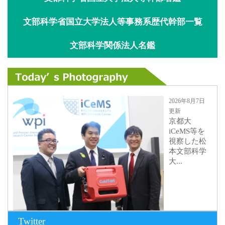
文部科学省国立大学法人等事務系歴代幹部一覧
文部科学関係法人名鑑
2026年8月7日
更新
京都大
iCeMS等を
視察した松
本文部科学
大...
Twitter