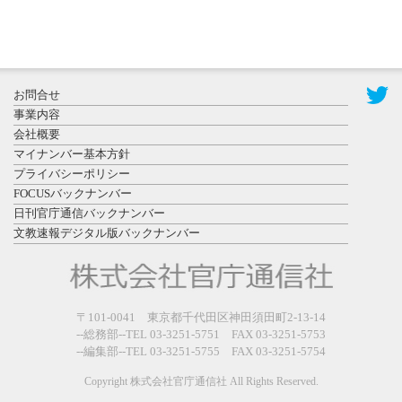
2026年7月31
お問合せ
日更新
事業内容
登録有形文
会社概要
化財となっ
マイナンバー基本方針
た東北大植
プライバシーポリシー
物園八...
FOCUSバックナンバー
日刊官庁通信バックナンバー
文教速報デジタル版バックナンバー
2026年7月29
〒101-0041 東京都千代田区神田須田町2-13-14
日更新
--総務部--TEL 03-3251-5751 FAX 03-3251-5753
県警等と大
--編集部--TEL 03-3251-5755 FAX 03-3251-5754
規模災害時
連携協定を
Copyright 株式会社官庁通信社 All Rights Reserved.
締結し...