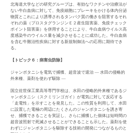
北海道大学などの研究グループは、有効なワクチンや治療法が
ない牛白血病に対して、免疫細胞にブレーキをかける体内分泌
物質とこれにより誘導されるタンパク質の働きを阻害するそれ
ぞれの薬（プロスタグランジンＥ２産生阻害薬、免疫チェック
ポイント阻害薬）を併用することにより、牛白血病ウイルス高
度感染牛のウイルス量を減少させることに成功した。牛白血病
を含む牛難治性疾病に対する新規制御法への応用に期待でき
る。
【トピック６：病害虫防除】
ジャンボタニシを電気で捕獲、超音波で退治 ― 水田の侵略的
外来種、薬剤を使わず駆除 ―
国立佐世保工業高等専門学校は、水田の侵略的外来種であるジ
ャンボタニシ（スクミリンゴガイ）が電気に対して反応する
「走電性」を示すことを発見した。この性質を利用して、水田
に設置した電極の周辺にたくさんのジャンボタニシを誘き寄
せ、捕獲できることを実証し、さらに捕獲した個体は短時間の
超音波照射で死滅させることができることも示した。薬剤を使
わずにジャンボタニシを駆除する技術の開発につながるものと