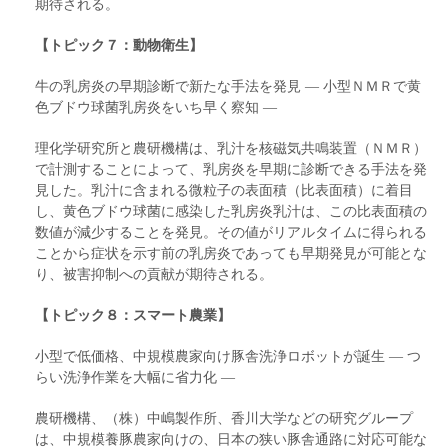
期待される。
【トピック７：動物衛生】
牛の乳房炎の早期診断で新たな手法を発見 ― 小型ＮＭＲで黄
色ブドウ球菌乳房炎をいち早く察知 ―
理化学研究所と農研機構は、乳汁を核磁気共鳴装置（ＮＭＲ）
で計測することによって、乳房炎を早期に診断できる手法を発
見した。乳汁に含まれる微粒子の表面積（比表面積）に着目
し、黄色ブドウ球菌に感染した乳房炎乳汁は、この比表面積の
数値が減少することを発見。その値がリアルタイムに得られる
ことから症状を示す前の乳房炎であっても早期発見が可能とな
り、被害抑制への貢献が期待される。
【トピック８：スマート農業】
小型で低価格、中規模農家向け豚舎洗浄ロボットが誕生 ― つ
らい洗浄作業を大幅に省力化 ―
農研機構、（株）中嶋製作所、香川大学などの研究グループ
は、中規模養豚農家向けの、日本の狭い豚舎通路に対応可能な