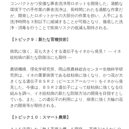
コンパクトかつ安価な豚舎洗浄用ロボットを開発した。過酷な
環境下での手作業の豚舎洗浄は、長時間にわたる過酷な作業だ
が、開発したロボットがその大部分の作業を担い、人手による
洗浄時間を３割以下に縮減することが可能となり、徹底した洗
浄・消毒を行うことで疾病リスクの低減も期待される。
【トピック９：新たな育種技術
】
病気に強く、花も大きくする遺伝子をイネから発見！ ― イネ
紋枯病の新たな防除法にも期待 ―
農研機構、理化学研究所、岡山県農林総合センター生物科学研
究所は、イネの重要病害である紋枯病に強くなり、かつ花が大
きくなる遺伝子ＢＳＲ２（ビーエスアールツー）をイネから発
見した。今後は、ＢＳＲ２遺伝子によって紋枯病に強くなる仕
組みを調べ、イネ紋枯病の新たな防除方法の開発を目指すとし
ている。また、この遺伝子の利用により、病害に強く大輪の花
きの開発等が期待される。
【トピック１０：スマート農業】
ＡＩを活用した「無人茶摘み機」を開発 ― 茶摘みは人からロ