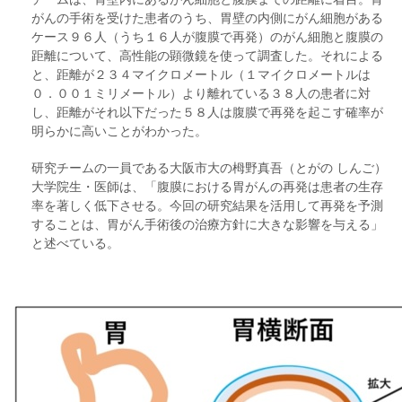
がんの手術を受けた患者のうち、胃壁の内側にがん細胞がある
ケース９６人（うち１６人が腹膜で再発）のがん細胞と腹膜の
距離について、高性能の顕微鏡を使って調査した。それによる
と、距離が２３４マイクロメートル（１マイクロメートルは
０．００１ミリメートル）より離れている３８人の患者に対
し、距離がそれ以下だった５８人は腹膜で再発を起こす確率が
明らかに高いことがわかった。
研究チームの一員である大阪市大の栂野真吾（とがの しんご）
大学院生・医師は、「腹膜における胃がんの再発は患者の生存
率を著しく低下させる。今回の研究結果を活用して再発を予測
することは、胃がん手術後の治療方針に大きな影響を与える」
と述べている。