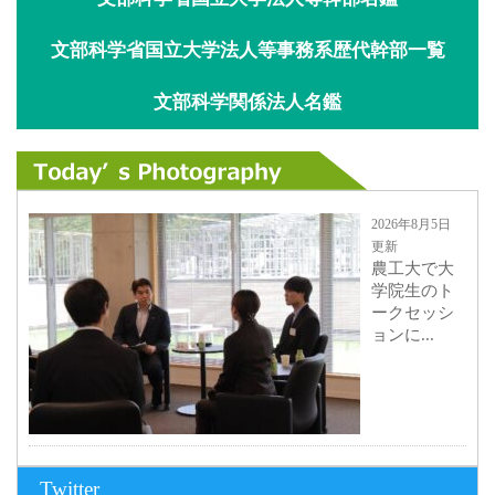
文部科学省国立大学法人等事務系歴代幹部一覧
文部科学関係法人名鑑
2026年8月5日
更新
農工大で大
学院生のト
ークセッシ
ョンに...
2026年8月3日
Twitter