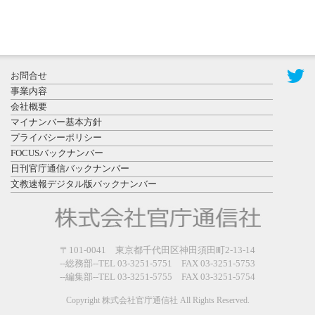
2026年7月29
日更新
県警等と大
規模災害時
お問合せ
連携協定を
事業内容
締結し...
会社概要
マイナンバー基本方針
プライバシーポリシー
FOCUSバックナンバー
日刊官庁通信バックナンバー
文教速報デジタル版バックナンバー
2026年7月27
日更新
教育学部と
政経学部の
〒101-0041 東京都千代田区神田須田町2-13-14
来春開設決
--総務部--TEL 03-3251-5751 FAX 03-3251-5753
--編集部--TEL 03-3251-5755 FAX 03-3251-5754
定を祝...
Copyright 株式会社官庁通信社 All Rights Reserved.