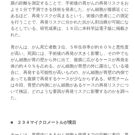
膜の距離を測定することで、手術後の胃がんの再発リスクをお
よそ１分で予測できる技術を発表した。がん細胞が腹膜近くに
あるほど、再発リスクが高まるという。術後の患者にこの測定
を行うことで、再発リスクに分かれた抗がん剤治療が可能にな
るとしている。研究成果は、１６日に米科学誌電子版に掲載さ
れた。
胃がんは、がん死亡者数３位、５年生存率が約６０％と悪性度
が高い。死因には、手術後の再発が大きく影響し、その中でも
がん細胞が胃の壁から外に出て、腹膜に広がるケースが再発全
体の約４０％を占める。がん細胞が胃壁の外に露出している場
合に、再発する可能性が高いものの、がん細胞が胃壁の内側で
あっても腹膜で再発するケースが少なからずある。研究チーム
は今回、胃壁の内側にがん細胞があるケースの再発リスクにつ
いて検証。どのような要因が再発リスクに影響するのかを調べ
た。
■ ２３４マイクロメートルが境目
チームは、胃壁内にあるがん細胞と腹膜までの距離に着目。胃