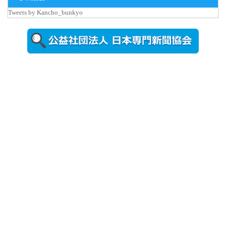
更新
Tweets by Kancho_bunkyo
秋田大に設
置されたフ
ォトスポッ
ト （8...
2026年7月31
日更新
登録有形文
化財となっ
た東北大植
物園八...