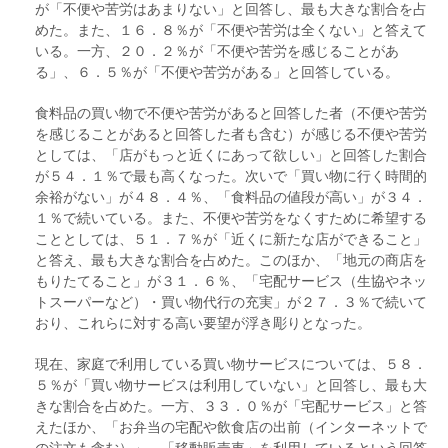
が「不便や苦労はあまりない」と回答し、最も大きな割合を占
めた。また、１６．８％が「不便や苦労は全くない」と答えて
いる。一方、２０．２％が「不便や苦労を感じることがあ
る」、６．５％が「不便や苦労がある」と回答している。
食料品の買い物で不便や苦労があると回答した者（不便や苦労
を感じることがあると回答した者も含む）が感じる不便や苦労
としては、「店がもっと近くにあって欲しい」と回答した割合
が５４．１％で最も高くなった。次いで「買い物に行く時間的
余裕がない」が４８．４％、「食料品の値段が高い」が３４．
１％で続いている。また、不便や苦労をなくすために希望する
こととしては、５１．７％が「近くに新たな店ができること」
と答え、最も大きな割合を占めた。このほか、「地元の商店を
もりたてること」が３１．６％、「宅配サービス（生協やネッ
トスーパーなど）・買い物代行の充実」が２７．３％で続いて
おり、これらに対する高い要望が浮き彫りとなった。
現在、家庭で利用している買い物サービスについては、５８．
５％が「買い物サービスは利用していない」と回答し、最も大
きな割合を占めた。一方、３３．０％が「宅配サービス」と答
えたほか、「お弁当の宅配や飲食店の出前（インターネットで
の注文も含む）」、「移動販売車」を利用しているという回答