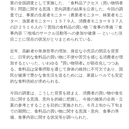
業の全国調査として実施した、「食料品アクセス（買い物弱者
等）問題に関する意識・意向調査の結果を公表した。今回の調
査では、事業の生産者モニター（農業者モニター、林業者モニ
ター、漁業者モニター）１５７９人、消費者モニター９３７人
の計２５１６人の ▽普段の食料品の買い物 ▽食事の準備 ▽食
事内容 ▽地域のサークル活動等への参加や健康 ― といった項
目ごとに現在の状況がとりまとめられている。
近年、高齢者や単身世帯の増加、身近な小売店の閉店を背景
に、日常的な食料品の買い物に不便や苦労を感じる消費者が増
加するといった、いわゆる〝買い物弱者〟が顕在化しつつあ
る。食料品は栄養摂取を通じて身体の維持に不可欠であり、国
民が健康で豊かな食生活を送るためには、家庭レベルでも安定
的な食料供給が求められる。
今回の調査は、こうした背景を踏まえ、消費者の買い物や食生
活に関する意識、意向を的確に把握し、今後の施策の企画・立
案の参考とすることを目的に実施された。６月上旬から下旬ま
での期間に、食料品の買い物に関する意識・意向、食事の準
備、食事内容に関する状況等が調べられた。