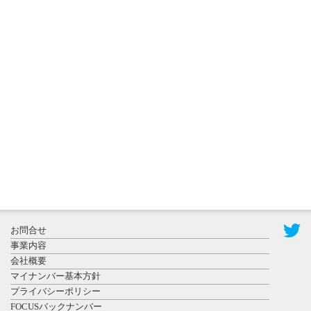
2026年7月31
日更新
登録有形文
化財となっ
た東北大植
物園八...
2026年7月29
日更新
県警等と大
規模災害時
お問合せ
連携協定を
事業内容
締結し...
会社概要
マイナンバー基本方針
プライバシーポリシー
FOCUSバックナンバー