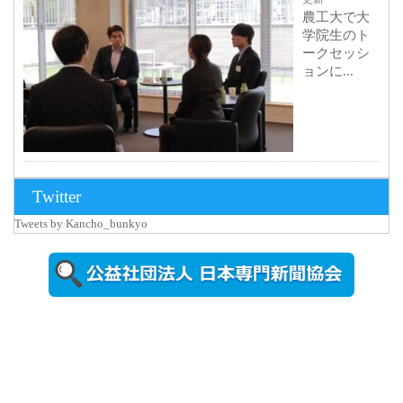
農工大で大
学院生のト
ークセッシ
ョンに...
2026年8月3日
Twitter
更新
Tweets by Kancho_bunkyo
秋田大に設
置されたフ
ォトスポッ
ト （8...