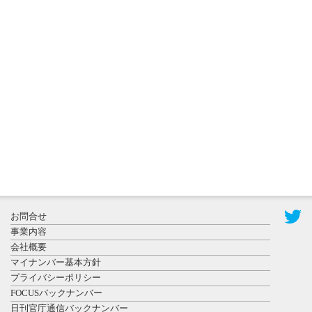
2026年8月3日
更新
秋田大に設
置されたフ
ォトスポッ
ト （8...
2026年7月31
お問合せ
日更新
事業内容
登録有形文
会社概要
化財となっ
マイナンバー基本方針
た東北大植
プライバシーポリシー
物園八...
FOCUSバックナンバー
日刊官庁通信バックナンバー