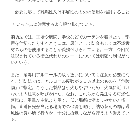
・必要に応じて難燃性又は不燃性のものの使用を検討すること
‐といった点に注意するよう呼び掛けている。
消防法では、工場や病院、学校などでカーテンを着けたり、部
屋を仕切ったりするときには、原則として防炎もしくは不燃素
材のものを使用することが義務付けられている。一方、今回問
題視されている衝立代わりのシートについては明確な制限がな
いという。
また、消毒用アルコールの取り扱いについても注意が必要にな
る。消防法では、アルコール度数が６０％以上のものを「危険
物」に指定。こうした製品は引火しやすいため、火気に近づけ
ないよう注意を呼びかけた。なお、これらから発生する可燃性
蒸気は、重量が空気より重く、低い場所に溜まりやすいと指
摘。直射日光が当たる場所での保管を避け、詰め替えの際は通
風性の良い所で行うか、十分に換気しながら行うよう訴えてい
る。