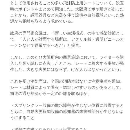
として使用されることの多い飛沫防止用シートについて、設置
時のポイントをまとめて周知した。大阪府でボヤ騒ぎがあった
ことから、調理器具など火器を伴う設備や白熱電球といった熱
源から距離を取るよう求めている。
政府の専門家会議は、「新しい生活様式」の中で感染対策とし
て、「人と人が対面する場所は、アクリル板・透明ビニールカ
ーテンなどで遮蔽するべきだ」と提言。
しかし、このたび大阪府内の商業施設において、ライターを購
入した客が試しに点火したところ、シートに着火する事故が発
生した。大きな火災にはならず、けが人も出なかったという。
これを受け消防庁は、全国の消防本部などに注意事項を通知。
シートは材質によって着火・燃焼しやすいものがあるとして、
前述の通り熱源から一定の距離を取るほか、
・スプリンクラー設備の散水障害が生じない位置に設置すると
ともに、自動火災報知設備の感知器の未警戒部分が生じないよ
うにすること
・避難の支障とならないよう設置すること