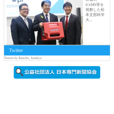
iCeMS等を
視察した松
本文部科学
大...
Twitter
Tweets by Kancho_bunkyo
2026年8月5日
更新
農工大で大
学院生のト
ークセッシ
ョンに...