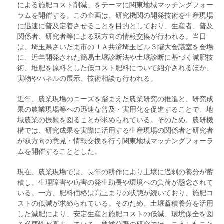
による施肥コスト削減」をテーマに関東地域マッチングフォー
ラムを開催する。この企画は、研究機関の開発技術を生産現場
に迅速に普及定着させることを目的としており、生産者、普及
関係者、研究者等による双方向の情報交換が行われる。当日
は、埼玉県さいたま市のＪＡ共済埼玉ビル３階大会議室を会場
に、近年開発された簡易土壌診断法や土壌診断に基づく減肥技
術、堆肥を原料とした低コスト肥料について紹介されるほか、
実物やパネルの展示、技術相談も行われる。
近年、農業現場のニーズを踏まえた農業研究の推進と、研究成
果の農業現場等への迅速な普及・実用化を促進することで、地
域農業の振興を図ることが求められている。そのため、農研機
構では、研究成果を実際に活用する生産現場の関係者と研究者
が双方向の意見・情報交換を行う関東地域マッチングフォーラ
ムを開催することとした。
現在、農業現場では、長年の耕作により土壌に過剰の養分が蓄
積し、生理障害や病害の発生助長や環境への負荷が懸念されて
いる。一方、肥料価格は高止まりの状態が続いており、施肥コ
ストの低減が求められている。そのため、土壌蓄積養分を活用
した減肥により、安定生産と施肥コストの低減、環境保全を図