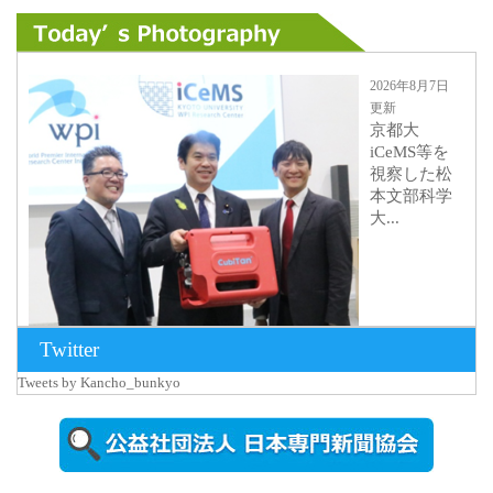
2026年8月7日
更新
京都大
iCeMS等を
視察した松
本文部科学
大...
Twitter
Tweets by Kancho_bunkyo
2026年8月5日
更新
農工大で大
学院生のト