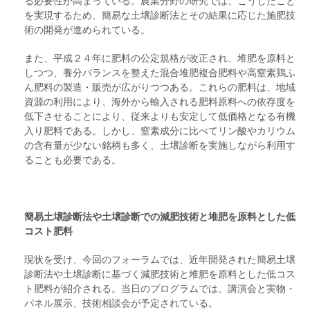
る必要性が高まっている。農業分野の研究では、こうしたこと
を実現するため、簡易な土壌診断法とその結果に応じた施肥技
術の開発が進められている。
また、平成２４年に肥料の公定規格が改正され、堆肥を原料と
しつつ、養分バランスを整えた混合堆肥複合肥料や高窒素鶏ふ
ん肥料の製造・販売が広がりつつある。これらの肥料は、地域
資源の利用により、海外から輸入される肥料原料への依存度を
低下させることにより、従来よりも安定して低価格となる有機
入り肥料である。しかし、窒素成分に比べてリン酸やカリウム
の含有量が少ない銘柄も多く、土壌診断を実施しながら利用す
ることも必要である。
簡易土壌診断法や土壌診断での減肥技術と堆肥を原料とした低
コスト肥料
現状を受け、今回のフォーラムでは、近年開発された簡易土壌
診断法や土壌診断に基づく減肥技術と堆肥を原料とした低コス
ト肥料が紹介される。当日のプログラムでは、講演会と実物・
パネル展示、技術相談会が予定されている。