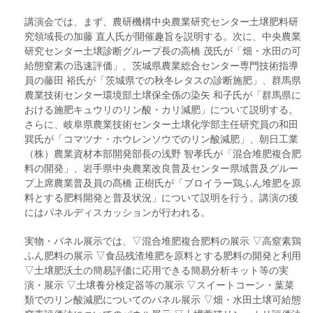
講演会では、まず、農研機構中央農業研究センター土壌肥料研
究領域長の加藤 直人氏が開催趣旨を説明する。次に、中央農業
研究センター土壌診断グループ長の高橋 茂氏が「畑・水田の可
給態窒素の迅速評価」、茨城県農業総合センター専門技術指導
員の藤田 裕氏が「茨城県での秋冬レタスの診断施肥」、群馬県
農業技術センター環境部土壌保全係の染矢 和子氏が「群馬県に
おける施肥キュウリのリン酸・カリ減肥」について説明する。
さらに、岐阜県農業技術センター土壌化学部主任研究員の和田
巽氏が「コマツナ・ホウレンソウでのリン酸減肥」、朝日工業
（株）農業資材本部開発部長の浅野 智孝氏が「混合堆肥複合肥
料の開発」、岩手県中央農業改良普及センター県域普及グルー
プ上席農業普及員の髙橋 正樹氏が「ブロイラー鶏ふん堆肥を原
料とする肥料開発と普及状況」について説明を行う。講演の後
にはパネルディスカッションが行われる。
実物・パネル展示では、▽混合堆肥複合肥料の展示 ▽高窒素鶏
ふん肥料の展示 ▽食品残渣堆肥を原料とする肥料の開発と利用
▽土壌肥沃土の簡易評価に応用できる簡易分析キット等の実
演・展示 ▽土壌養分検定器等の展示 ▽スイートコーン・葉菜
類でのリン酸減肥についてのパネル展示 ▽畑・水田土壌可給態