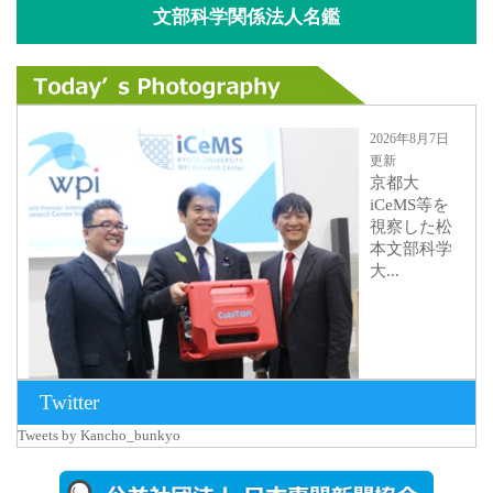
文部科学関係法人名鑑
2026年8月7日
更新
京都大
iCeMS等を
視察した松
本文部科学
大...
Twitter
Tweets by Kancho_bunkyo
2026年8月5日
更新