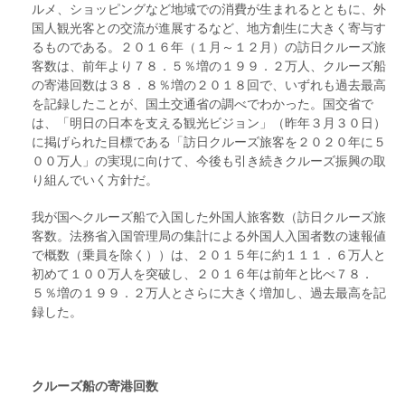
ルメ、ショッピングなど地域での消費が生まれるとともに、外
国人観光客との交流が進展するなど、地方創生に大きく寄与す
るものである。２０１６年（１月～１２月）の訪日クルーズ旅
客数は、前年より７８．５％増の１９９．２万人、クルーズ船
の寄港回数は３８．８％増の２０１８回で、いずれも過去最高
を記録したことが、国土交通省の調べでわかった。国交省で
は、「明日の日本を支える観光ビジョン」（昨年３月３０日）
に掲げられた目標である「訪日クルーズ旅客を２０２０年に５
００万人」の実現に向けて、今後も引き続きクルーズ振興の取
り組んでいく方針だ。
我が国へクルーズ船で入国した外国人旅客数（訪日クルーズ旅
客数。法務省入国管理局の集計による外国人入国者数の速報値
で概数（乗員を除く））は、２０１５年に約１１１．６万人と
初めて１００万人を突破し、２０１６年は前年と比べ７８．
５％増の１９９．２万人とさらに大きく増加し、過去最高を記
録した。
クルーズ船の寄港回数