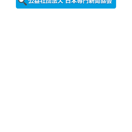
農工大で大
学院生のト
ークセッシ
ョンに...
2026年8月3日
更新
秋田大に設
置されたフ
ォトスポッ
ト （8...