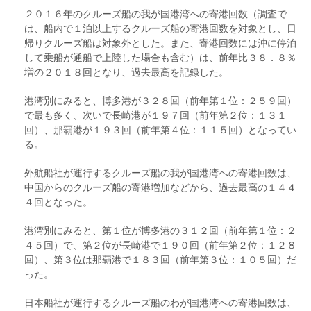
２０１６年のクルーズ船の我が国港湾への寄港回数（調査で
は、船内で１泊以上するクルーズ船の寄港回数を対象とし、日
帰りクルーズ船は対象外とした。また、寄港回数には沖に停泊
して乗船が通船で上陸した場合も含む）は、前年比３８．８％
増の２０１８回となり、過去最高を記録した。
港湾別にみると、博多港が３２８回（前年第１位：２５９回）
で最も多く、次いで長崎港が１９７回（前年第２位：１３１
回）、那覇港が１９３回（前年第４位：１１５回）となってい
る。
外航船社が運行するクルーズ船の我が国港湾への寄港回数は、
中国からのクルーズ船の寄港増加などから、過去最高の１４４
４回となった。
港湾別にみると、第１位が博多港の３１２回（前年第１位：２
４５回）で、第２位が長崎港で１９０回（前年第２位：１２８
回）、第３位は那覇港で１８３回（前年第３位：１０５回）だ
った。
日本船社が運行するクルーズ船のわが国港湾への寄港回数は、