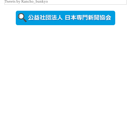
Tweets by Kancho_bunkyo
2026年8月5日
更新
農工大で大
学院生のト
ークセッシ
ョンに...
2026年8月3日
更新
秋田大に設
置されたフ
ォトスポッ
ト （8...