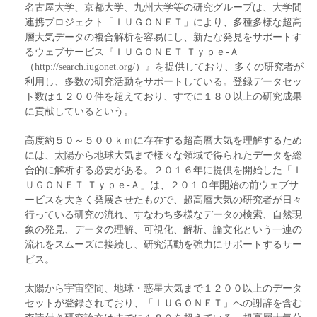
名古屋大学、京都大学、九州大学等の研究グループは、大学間
連携プロジェクト「ＩＵＧＯＮＥＴ」により、多種多様な超高
層大気データの複合解析を容易にし、新たな発見をサポートす
るウェブサービス『ＩＵＧＯＮＥＴ Ｔｙｐｅ‐Ａ
（
http://search.iugonet.org/
）』を提供しており、多くの研究者が
利用し、多数の研究活動をサポートしている。登録データセッ
ト数は１２００件を超えており、すでに１８０以上の研究成果
に貢献しているという。
高度約５０～５００ｋｍに存在する超高層大気を理解するため
には、太陽から地球大気まで様々な領域で得られたデータを総
合的に解析する必要がある。２０１６年に提供を開始した「Ｉ
ＵＧＯＮＥＴ Ｔｙｐｅ‐Ａ」は、２０１０年開始の前ウェブサ
ービスを大きく発展させたもので、超高層大気の研究者が日々
行っている研究の流れ、すなわち多様なデータの検索、自然現
象の発見、データの理解、可視化、解析、論文化という一連の
流れをスムーズに接続し、研究活動を強力にサポートするサー
ビス。
太陽から宇宙空間、地球・惑星大気まで１２００以上のデータ
セットが登録されており、「ＩＵＧＯＮＥＴ」への謝辞を含む