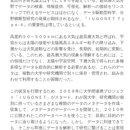
査読付き研究論文はすでに１８０を超えている。超高層大気分
野でデータの検索、情報提供、可視化、解析への接続をワンス
トップで行えるサービスはほかになく、データ駆動型科学、分
野横断型研究の発展が期待されるなか、『ＩＵＧＯＮＥＴ Ｔｙ
ｐｅ‐Ａ』の重要性は増しているといえる。
高度約５０～５００ｋｍにある大気は超高層大気と呼ばれ、宇
宙からは太陽の放射や太陽風高エネルギー粒子の降り込み、下
層からは大気波動などの影響を受け、長期的、短期的に変動し
ている。このため、超高層大気の現象を理解するためには、こ
の領域だけでなく、太陽や宇宙空間、下層大気で得られた多種
多様なデータを総合的に解析する必要があるが、これらのデー
タは、複数の大学や研究機関で別々に保存・管理され、組み合
わせて利用することが困難だった。
この状況を打開するため、２００９年に大学間連携プロジェク
ト「ＩＵＧＯＮＥＴ」がスタート。わが国大学、研究機関が個
別に持っているさまざまな種類のデータのメタデータを作成・
収集して、メタデータのデータベースを開発した。２０１０年
に公開されたこのデータベースを使うことで、容易に目的のデ
ータに辿り着けるようになった。しかし、データに到達できて
も、そこから即座にデータを解析して研究に繋げることは実現