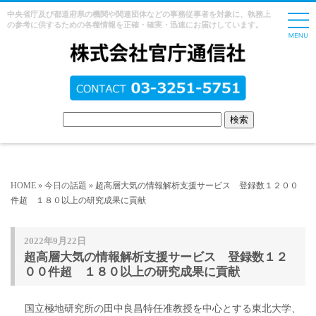
中央省庁及び都道府県の機関や関連団体などの事務従事者を対象に、執務上
の参考に供するための各種情報を正確・確実・迅速にお届けしています。
HOME
»
今日の話題
» 超高層大気の情報解析支援サービス 登録数１２００
件超 １８０以上の研究成果に貢献
2022年9月22日
超高層大気の情報解析支援サービス 登録数１２
００件超 １８０以上の研究成果に貢献
国立極地研究所の田中良昌特任准教授を中心とする東北大学、