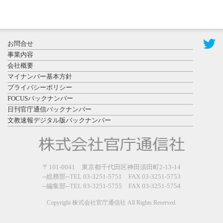
2026年7月31
お問合せ
日更新
事業内容
登録有形文
会社概要
化財となっ
マイナンバー基本方針
た東北大植
プライバシーポリシー
物園八...
FOCUSバックナンバー
日刊官庁通信バックナンバー
文教速報デジタル版バックナンバー
2026年7月29
〒101-0041 東京都千代田区神田須田町2-13-14
日更新
--総務部--TEL 03-3251-5751 FAX 03-3251-5753
県警等と大
--編集部--TEL 03-3251-5755 FAX 03-3251-5754
規模災害時
連携協定を
Copyright 株式会社官庁通信社 All Rights Reserved.
締結し...