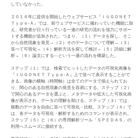
していなかった。
２０１６年に提供を開始したウェブサービス『ＩＵＧＯＮＥＴ
Ｔｙｐｅ‐Ａ』では、前ウェブサービスに備わっていた機能に加
え、研究者が日々行っている一連の研究の流れを強力にサポー
トする機能が追加された。つまり、（１）データを探し、そこ
から自然現象を発見→（２）そのデータについて理解→（３）
並べて可視化→（４）解析方法を探して検討→（５）詳細に解
析→（６）論文にする―という一連の流れを構築した。
ステップ（１）では、検索でヒットしたデータの可視化画像を
『ＩＵＧＯＮＥＴ Ｔｙｐｅ‐Ａ』上で並べて表示することがで
きる。画像の横軸（時間軸）は全てのデータで揃えられてお
り、関心のある自然現象の発見を容易にする。ステップ（２）
で関心のあるデータを選ぶと、メタデータや拡大した可視化画
像が表示され、データの理解を助ける。ステップ（３）では、
複数のデータを自由に並べて可視化・比較。ステップ（４）で
は、各データを可視化・解析するためのコマンドが表示され、
ステップ（５）と（６）の専用解析ツール「ＳＰＥＤＡＳ」の
利用へスムーズに接続する。