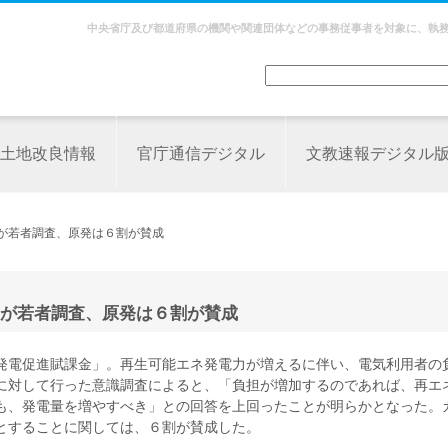
中央省庁及び都道府県の機関や関連団体などの事務従事者を対象に、執
土地改良情報
官庁通信デジタル
文教速報デジタル
団が若者調査、原発は６割が賛成
が若者調査、原発は６割が賛成
発電促進賦課金」。再生可能エネ発電力が増えるに伴い、電気利用者の
に対して行った意識調査によると、「負担が増加するのであれば、再エ
も、発電量を増やすべき」との回答を上回ったことが明らかとなった。
とすることに関しては、６割が賛成した。