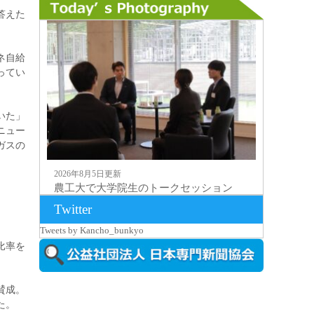
答えた
ネ自給
ってい
いた」
ニュー
ガスの
2026年8月5日更新
農工大で大学院生のトークセッション
に...
Twitter
Tweets by Kancho_bunkyo
比率を
賛成。
た。