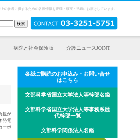
務上の参考に供するための各種情報を正確・確実・迅速にお届けしています。
版
病院と社会保険版
介護ニュースJOINT
各紙ご購読のお申込み・お問い合せ
はこちら
文部科学省国立大学法人等幹部名鑑
文部科学省国立大学法人等事務系歴
負担が
代幹部一覧
ネ発電
カーボ
文部科学関係法人名鑑