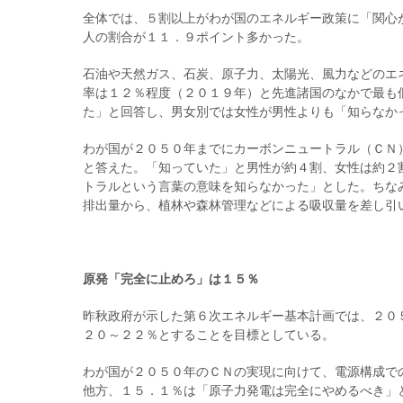
全体では、５割以上がわが国のエネルギー政策に「関心
人の割合が１１．９ポイント多かった。
石油や天然ガス、石炭、原子力、太陽光、風力などのエ
率は１２％程度（２０１９年）と先進諸国のなかで最も
た」と回答し、男女別では女性が男性よりも「知らなか
わが国が２０５０年までにカーボンニュートラル（ＣＮ
と答えた。「知っていた」と男性が約４割、女性は約２
トラルという言葉の意味を知らなかった」とした。ちな
排出量から、植林や森林管理などによる吸収量を差し引
原発「完全に止めろ」は１５％
昨秋政府が示した第６次エネルギー基本計画では、２０
２０～２２％とすることを目標としている。
わが国が２０５０年のＣＮの実現に向けて、電源構成で
他方、１５．１％は「原子力発電は完全にやめるべき」