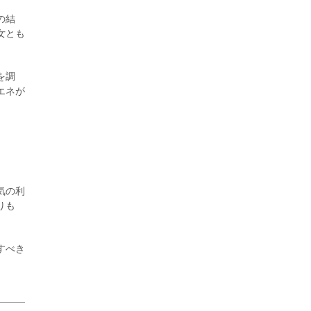
の結
女とも
を調
2026年8月3日更新
エネが
秋田大に設置されたフォトスポット
（8...
気の利
りも
すべき
2026年7月31日更新
登録有形文化財となった東北大植物園
八...