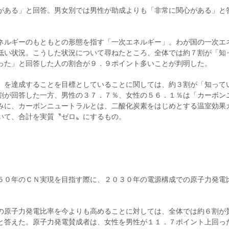
がある」と回答。男女別では男性が助成よりも「非常に関心がある」と
ネルギーのもともとの形態を指す「一次エネルギー」。わが国の一次エ
低い状況。こうした状況について尋ねたところ、全体では約７割が「知
った」と回答した人の割合が９．９ポイント多いことが判明した。
）を達成することを目標としていることに関しては、約３割が「知って
割が回答した一方、男性の３７．７％、女性の５６．１％は「カーボン
みに、カーボンニュートラルとは、二酸化炭素をはじめとする温室効果
いて、合計を実質〝ゼロ〟にするもの。
５０年のＣＮ実現を目指す際に、２０３０年の電源構成での原子力発電
の原子力発電比率を今よりも高めることに対しては、全体では約６割が
と答えた。原子力発電賛成者は、女性を男性が１１．７ポイント上回っ