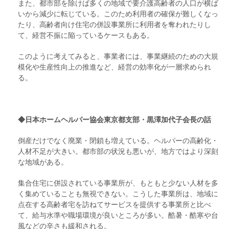
また、都市部を除けば多くの地域で要介護高齢者の人口が横ば
いから減少に転じている。このため利用者の確保が難しくなっ
たり、高齢者向け住宅の併設事業所に利用者を奪われたりし
て、経営不振に陥っているケースもある。
このように考えてみると、事業者には、事業継続のための大規
模化や生産性向上の推進など、経営の効率化が一層求められ
る。
◆日本ホームヘルパー協会東京都支部・黒澤加代子会長の話
倒産だけでなく廃業・閉鎖も増えている。ヘルパーの高齢化・
人材不足が大きい。都市部の状況も悪いが、地方ではより深刻
な地域がある。
集合住宅に併設されている事業所が、もともと少ない人材を多
く集めていることも無視できない。こうした事業所は、地域に
点在する高齢者宅を訪ねてサービスを提供する事業所と比べ
て、給与水準や職場環境が良いところが多い。酷暑・酷寒や台
風などの辛さも緩和される。