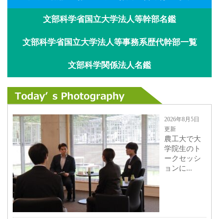
文部科学省国立大学法人等幹部名鑑
文部科学省国立大学法人等事務系歴代幹部一覧
文部科学関係法人名鑑
2026年8月5日
更新
農工大で大
学院生のト
ークセッシ
ョンに...