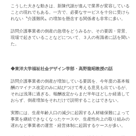
こうした大きな動きは、新陳代謝が進んで業界が変容している
ことの現れでもある。一方で、必要なサービスを十分に受けら
れない〝介護難民〟の増加を懸念する関係者も非常に多い。
訪問介護事業者の倒産の急増をどうみるか。その要因・背景、
現場で起きていることなどについて、３人の有識者に話を聞い
た。
◆東洋大学福祉社会デザイン学部・高野龍昭教授の話
訪問介護事業者の倒産が増加している要因を、今年度の基本報
酬のマイナス改定のみに結びつけて考える意見も出ているが、
それは浅薄に過ぎる。報酬改定からまだ半年ほどしか経過して
おらず、倒産増加をそれだけで説明することはできない。
実際には、生産年齢人口の減少に起因する人材確保難によって
事業を継続できなくなったケースや、生産性向上の取り組みの
遅れなど事業者の運営・経営体制に起因するケースが多い。