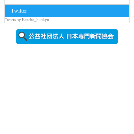
2026年8月3日
Twitter
更新
Tweets by Kancho_bunkyo
秋田大に設
置されたフ
ォトスポッ
ト （8...
2026年7月31
日更新
登録有形文
化財となっ
た東北大植
物園八...