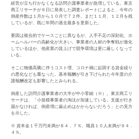
経営が立ち行かなくなる訪問介護事業者が急増している。東京
商工リサーチが６日に発表した調査レポートによると、今年の
倒産件数は１月から１０月で７２件。まだ１１月、１２月を残
しているが、既に年間の過去最多を更新した。
要因は複合的でケースごとに異なるが、人手不足の深刻化、ホ
ームヘルパーの高齢化が大きい。事業者の人材の争奪戦が激化
しているほか、他産業の賃上げで競争環境は更に厳しくなって
いる。
そこに物価高騰に伴うコスト増、コロナ禍に起因する資金繰り
の悪化なども重なった。基本報酬が引き下げられた今年度の介
護報酬改定も影響したとみられる。
倒産した訪問介護事業者の大半が中小零細（※）。東京商工リ
サーチは、「小規模事業者の淘汰が加速している。支援が行き
届かなければ、倒産増に歯止めはかからないだろう」との見方
を示した。
※ 資本金１千万円未満が８４．７％、職員１０人未満が９４．
４％。