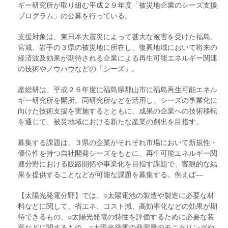
ギー研究所が取り組む平成２９年度「被災地企業のシーズ支援
プログラム」の公募を行っている。
支援対象は、東日本大震災によって甚大な被害を受けた福島、
宮城、岩手の３県の被災地に所在し、復興地域において将来の
経済波及効果が期待される企業による再生可能エネルギー関連
の技術やノウハウなどの「シーズ」。
産総研は、平成２６年度に福島県郡山市に福島再生可能エネル
ギー研究所を開所。同研究所などを活用し、シーズの事業化に
向けた技術支援を実施するとともに、成果の企業への技術移転
を通じて、被災地域における新たな産業の創出を目指す。
募集する課題は、３県の企業がそれぞれ市場において新規性・
優位性を持つ自社開発シーズをもとに、再生可能エネルギー関
連分野における販路開拓や事業化を目指す課題で、客観的な結
果を提供することなどが可能な課題を募集する。例えば―
【太陽光発電分野】では、○太陽電池の製造や製造に必要な材
料などに関して、省エネ、コスト減、高効率化などの効果が期
待できるもの、○太陽光発電の特性を評価するために必要な装
置などに関するもの、○太陽光発電の発電量のモニタリングや