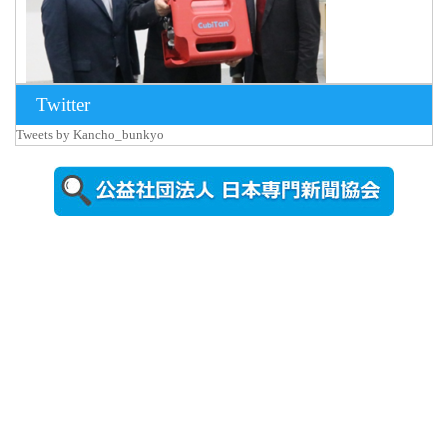
Twitter
Tweets by Kancho_bunkyo
2026年8月5日
更新
農工大で大
学院生のト
ークセッシ
ョンに...
2026年8月3日
更新
秋田大に設