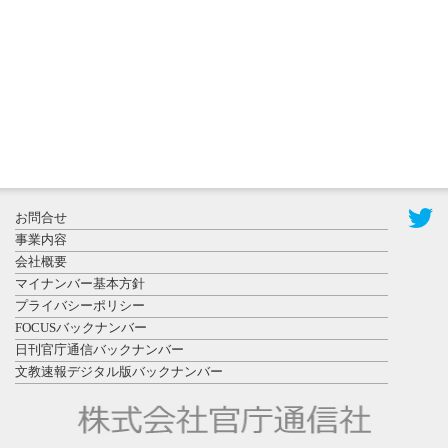
置されたフ
ォトスポッ
ト （8...
2026年7月31
お問合せ
日更新
事業内容
登録有形文
会社概要
化財となっ
マイナンバー基本方針
た東北大植
プライバシーポリシー
物園八...
FOCUSバックナンバー
日刊官庁通信バックナンバー
文教速報デジタル版バックナンバー
2026年7月29