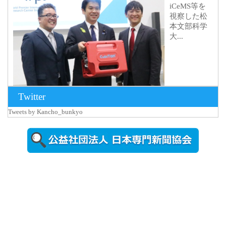
iCeMS等を
視察した松
本文部科学
大...
Twitter
Tweets by Kancho_bunkyo
2026年8月5日
更新
農工大で大
学院生のト
ークセッシ
ョンに...