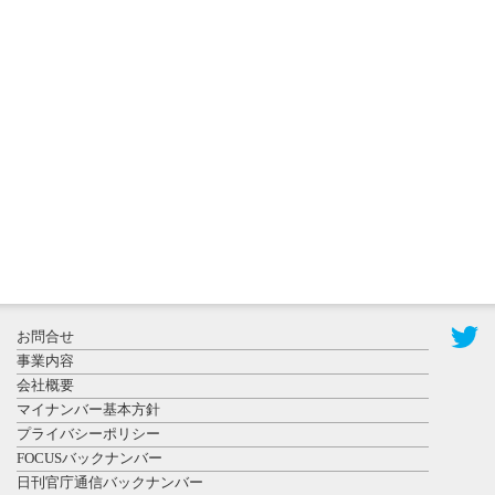
2026年8月3日
更新
秋田大に設
置されたフ
ォトスポッ
ト （8...
2026年7月31
お問合せ
日更新
事業内容
登録有形文
会社概要
化財となっ
マイナンバー基本方針
た東北大植
プライバシーポリシー
物園八...
FOCUSバックナンバー
日刊官庁通信バックナンバー