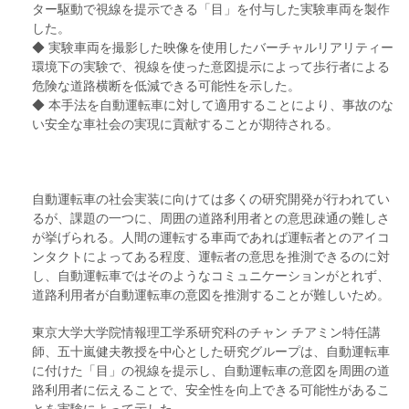
ター駆動で視線を提示できる「目」を付与した実験車両を製作
した。
◆ 実験車両を撮影した映像を使用したバーチャルリアリティー
環境下の実験で、視線を使った意図提示によって歩行者による
危険な道路横断を低減できる可能性を示した。
◆ 本手法を自動運転車に対して適用することにより、事故のな
い安全な車社会の実現に貢献することが期待される。
自動運転車の社会実装に向けては多くの研究開発が行われてい
るが、課題の一つに、周囲の道路利用者との意思疎通の難しさ
が挙げられる。人間の運転する車両であれば運転者とのアイコ
ンタクトによってある程度、運転者の意思を推測できるのに対
し、自動運転車ではそのようなコミュニケーションがとれず、
道路利用者が自動運転車の意図を推測することが難しいため。
東京大学大学院情報理工学系研究科のチャン チアミン特任講
師、五十嵐健夫教授を中心とした研究グループは、自動運転車
に付けた「目」の視線を提示し、自動運転車の意図を周囲の道
路利用者に伝えることで、安全性を向上できる可能性があるこ
とを実験によって示した。