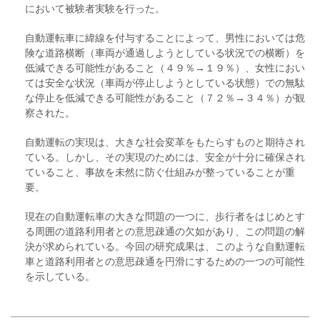
において被験者実験を行った。
自動運転車に緯線を付与することによって、男性においては危
険な道路横断（車両が通過しようとしている状況での横断）を
低減できる可能性があること（４９％→１９％）、女性におい
ては安全な状況（車両が停止しようとしている状態）での無駄
な停止を低減できる可能性があること（７２％→３４％）が観
察された。
自動運転の実現は、大きな社会変革をもたらすものと期待され
ている。しかし、その実現のためには、安全が十分に確保され
ていること、事故を未然に防ぐ仕組みが整っていることが重
要。
現在の自動運転車の大きな問題の一つに、歩行者をはじめとす
る周囲の道路利用者との意思疎通の欠如があり、この問題の解
決が求められている。今回の研究成果は、このような自動運転
車と道路利用者との意思疎通を円滑にするための一つの可能性
を示している。