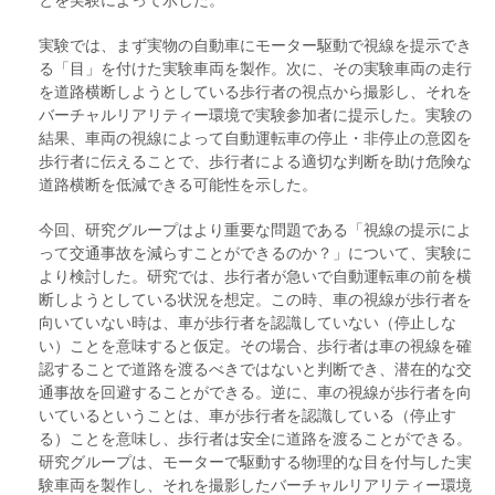
実験では、まず実物の自動車にモーター駆動で視線を提示でき
る「目」を付けた実験車両を製作。次に、その実験車両の走行
を道路横断しようとしている歩行者の視点から撮影し、それを
バーチャルリアリティー環境で実験参加者に提示した。実験の
結果、車両の視線によって自動運転車の停止・非停止の意図を
歩行者に伝えることで、歩行者による適切な判断を助け危険な
道路横断を低減できる可能性を示した。
今回、研究グループはより重要な問題である「視線の提示によ
って交通事故を減らすことができるのか？」について、実験に
より検討した。研究では、歩行者が急いで自動運転車の前を横
断しようとしている状況を想定。この時、車の視線が歩行者を
向いていない時は、車が歩行者を認識していない（停止しな
い）ことを意味すると仮定。その場合、歩行者は車の視線を確
認することで道路を渡るべきではないと判断でき、潜在的な交
通事故を回避することができる。逆に、車の視線が歩行者を向
いているということは、車が歩行者を認識している（停止す
る）ことを意味し、歩行者は安全に道路を渡ることができる。
研究グループは、モーターで駆動する物理的な目を付与した実
験車両を製作し、それを撮影したバーチャルリアリティー環境