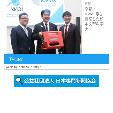
更新
京都大
iCeMS等を
視察した松
本文部科学
大...
Twitter
Tweets by Kancho_bunkyo
2026年8月5日
更新
農工大で大
学院生のト
ークセッシ
ョンに...