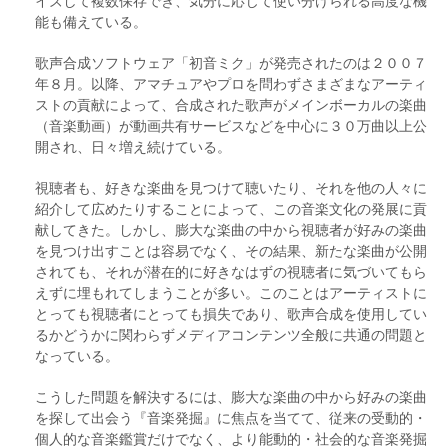
イズして複数保存でき、気分に応じて使い分けられる高度な機
能も備えている。
歌声合成ソフトウェア「初音ミク」が発売されたのは２００７
年８月。以降、アマチュアやプロを問わずさまざまなアーティ
ストの貢献によって、合成された歌声がメインボーカルの楽曲
（音楽動画）が動画共有サービスなどを中心に３０万曲以上公
開され、日々増え続けている。
視聴者も、好きな楽曲を見つけて聴いたり、それを他の人々に
紹介して広めたりすることによって、この音楽文化の発展に貢
献してきた。しかし、膨大な楽曲の中から視聴者が好みの楽曲
を見つけ出すことは容易でなく、その結果、新たな楽曲が公開
されても、それが潜在的に好きなはずの視聴者に気づいてもら
えずに埋もれてしまうことが多い。このことはアーティストに
とっても視聴者にとっても損失であり、歌声合成を使用してい
るかどうかに関わらずメディアコンテンツ全般に共通の問題と
なっている。
こうした問題を解決するには、膨大な楽曲の中から好みの楽曲
を探して出会う『音楽発掘』に焦点を当てて、従来の受動的・
個人的な音楽鑑賞だけでなく、より能動的・社会的な音楽発掘