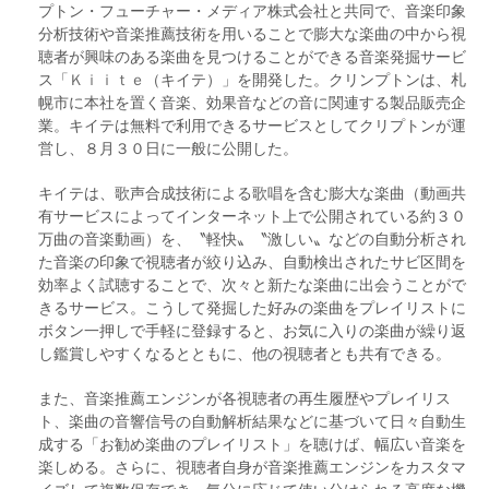
プトン・フューチャー・メディア株式会社と共同で、音楽印象
分析技術や音楽推薦技術を用いることで膨大な楽曲の中から視
聴者が興味のある楽曲を見つけることができる音楽発掘サービ
ス「
Ｋｉｉｔｅ
（キイテ）」を開発した。クリンプトンは、札
幌市に本社を置く音楽、効果音などの音に関連する製品販売企
業。キイテは無料で利用できるサービスとしてクリプトンが運
営し、８月３０日に一般に公開した。
キイテは、歌声合成技術による歌唱を含む膨大な楽曲（動画共
有サービスによってインターネット上で公開されている約３０
万曲の音楽動画）を、〝軽快〟〝激しい〟などの自動分析され
た音楽の印象で視聴者が絞り込み、自動検出されたサビ区間を
効率よく試聴することで、次々と新たな楽曲に出会うことがで
きるサービス。こうして発掘した好みの楽曲をプレイリストに
ボタン一押しで手軽に登録すると、お気に入りの楽曲が繰り返
し鑑賞しやすくなるとともに、他の視聴者とも共有できる。
また、音楽推薦エンジンが各視聴者の再生履歴やプレイリス
ト、楽曲の音響信号の自動解析結果などに基づいて日々自動生
成する「お勧め楽曲のプレイリスト」を聴けば、幅広い音楽を
楽しめる。さらに、視聴者自身が音楽推薦エンジンをカスタマ