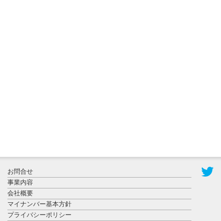
2026年8月3日
更新
秋田大に設
置されたフ
ォトスポッ
ト （8...
2026年7月31
お問合せ
日更新
事業内容
登録有形文
会社概要
化財となっ
マイナンバー基本方針
た東北大植
プライバシーポリシー
物園八...