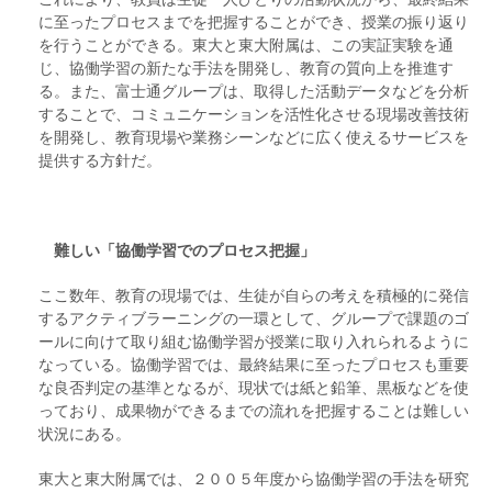
に至ったプロセスまでを把握することができ、授業の振り返り
を行うことができる。東大と東大附属は、この実証実験を通
じ、協働学習の新たな手法を開発し、教育の質向上を推進す
る。また、富士通グループは、取得した活動データなどを分析
することで、コミュニケーションを活性化させる現場改善技術
を開発し、教育現場や業務シーンなどに広く使えるサービスを
提供する方針だ。
難しい「協働学習でのプロセス把握」
ここ数年、教育の現場では、生徒が自らの考えを積極的に発信
するアクティブラーニングの一環として、グループで課題のゴ
ールに向けて取り組む協働学習が授業に取り入れられるように
なっている。協働学習では、最終結果に至ったプロセスも重要
な良否判定の基準となるが、現状では紙と鉛筆、黒板などを使
っており、成果物ができるまでの流れを把握することは難しい
状況にある。
東大と東大附属では、２００５年度から協働学習の手法を研究