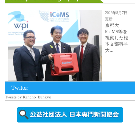
2026年8月7日
更新
京都大
iCeMS等を
視察した松
本文部科学
大...
Twitter
Tweets by Kancho_bunkyo
2026年8月5日
更新
農工大で大
学院生のト
ークセッシ
ョンに...