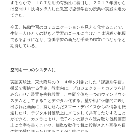
するなかで、ＩＣＴ活用の有効性に着目し、２０１７年度から
は空間ＵＩ技術を導入した教室で協働学習の授業の実践を進め
てきた。
今回、協働学習のコミュニケーションを見える化することで、
生徒一人ひとりの動きと学習のゴールに向けた全体過程が把握
できるようになり、協働学習の新たな手法の確立につながると
期待している。
空間を一つのシステムに
実証実験は、東大附属の３・４年を対象とした「課題別学習」
授業で実施する予定。教室内に、プロジェクターとカメラを組
み合わせた装置を複数設置し、空間全体を一つのウィンドウシ
ステムとしてまるごとデジタル化する。壁や机に仮想的に映し
出された画面に、持ち込んだスマートデバイスからの情報を転
送したり、デジタル付箋紙上にメモをして共有したりすること
ができる。カメラにより、電子ペンの動きを読み取り仮想画面
上に文字を書くことや、簡単な動作で机に投影された画像を目
の前の壁に送ったりすることが可能になる。