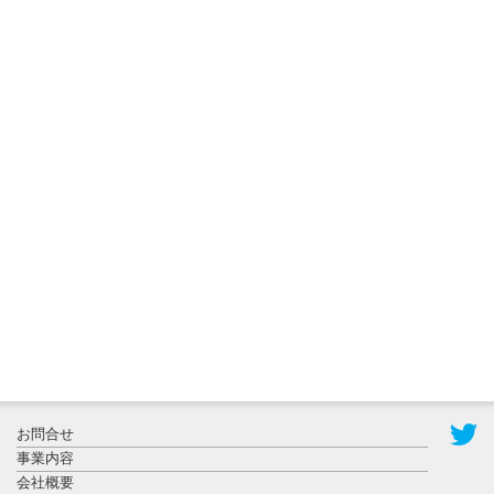
2026年8月3日
更新
秋田大に設
置されたフ
ォトスポッ
ト （8...
2026年7月31
お問合せ
日更新
事業内容
登録有形文
会社概要