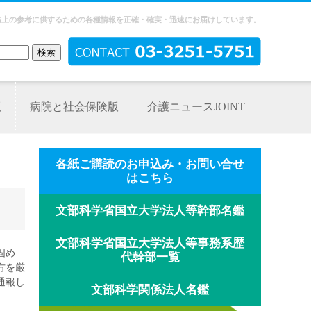
務上の参考に供するための各種情報を正確・確実・迅速にお届けしています。
版
病院と社会保険版
介護ニュースJOINT
各紙ご購読のお申込み・お問い合せ
はこちら
文部科学省国立大学法人等幹部名鑑
文部科学省国立大学法人等事務系歴
固め
代幹部一覧
方を厳
通報し
文部科学関係法人名鑑