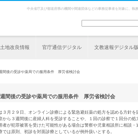
中央省庁及び都道府県の機関や関連団体などの事務従事者を対象に、執
土地改良情報
官庁通信デジタル
文教速報デジタル
３週間後の受診や薬局での服用条件 厚労省検討会
週間後の受診や薬局での服用条件 厚労省検討会
は３月２９日、オンライン診療による緊急避妊薬の処方を認める方針を
察から３週間後に産婦人科を受診することや、１回の診察で１回分の処
用者が犯罪被害を受けた可能性がある場合は警察や児童相談所に相談・
療では原則、初診を対面診療としているが例外扱いとする。