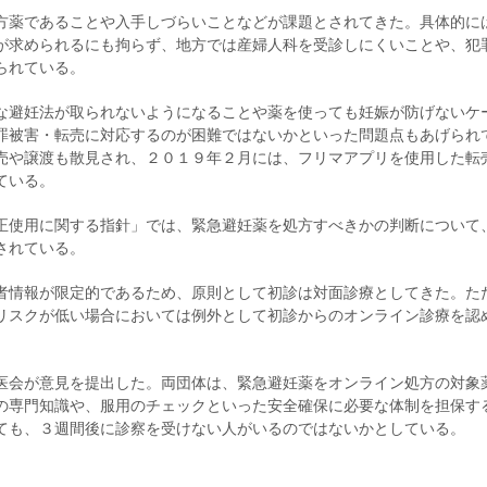
方薬であることや入手しづらいことなどが課題とされてきた。具体的に
が求められるにも拘らず、地方では産婦人科を受診しにくいことや、犯
られている。
な避妊法が取られないようになることや薬を使っても妊娠が防げないケ
罪被害・転売に対応するのが困難ではないかといった問題点もあげられ
売や譲渡も散見され、２０１９年２月には、フリマアプリを使用した転
ている。
正使用に関する指針」では、緊急避妊薬を処方すべきかの判断について
されている。
者情報が限定的であるため、原則として初診は対面診療としてきた。た
リスクが低い場合においては例外として初診からのオンライン診療を認
医会が意見を提出した。両団体は、緊急避妊薬をオンライン処方の対象
の専門知識や、服用のチェックといった安全確保に必要な体制を担保す
ても、３週間後に診察を受けない人がいるのではないかとしている。