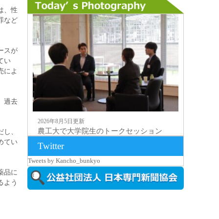
は、性
罪など
ースが
てい
売によ
、過去
2026年8月5日更新
農工大で大学院生のトークセッション
だし、
に...
めてい
Twitter
Tweets by Kancho_bunkyo
薬品に
るよう