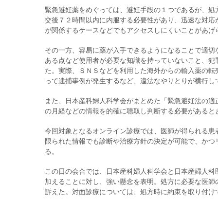
緊急避妊薬をめぐっては、避妊手段の１つであるが、処
交後７２時間以内に内服する必要性があり、迅速な対応
が関係するケースなどでもアクセスしにくいことがあげ
その一方、容易に薬が入手できるようになることで適切
ある点など使用者が必要な知識を持っていないこと、犯
た。実際、ＳＮＳなどを利用した海外からの輸入薬の転
って逮捕事例が発生するなど、違法なやりとりが横行し
また、日本産科婦人科学会がまとめた「緊急避妊法の適
の月経などの情報を的確に聴取し判断する必要があると
今回対象となるオンライン診療では、医師が得られる患
限られた情報でも診断や治療方針の決定が可能で、かつ
る。
この日の会合では、日本産科婦人科学会と日本産婦人科
加えることに対し、強い懸念を表明。処方に必要な医師
訴えた。対面診療については、処方時に約束を取り付け