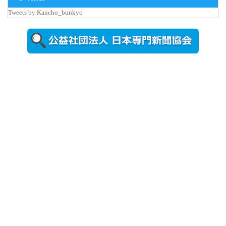
Tweets by Kancho_bunkyo
2026年8月5日
更新
農工大で大
学院生のト
ークセッシ
ョンに...
2026年8月3日
更新
秋田大に設
置されたフ
ォトスポッ
ト （8...