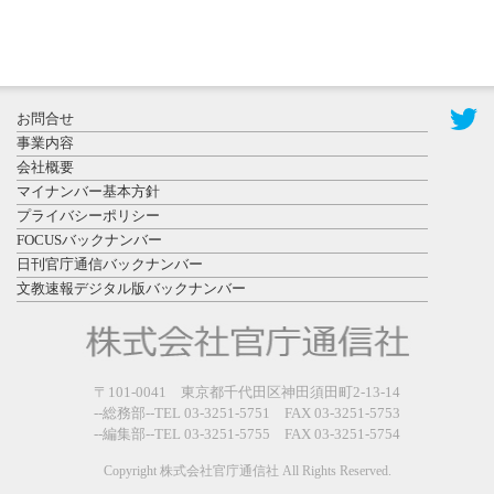
2026年7月31
お問合せ
日更新
事業内容
登録有形文
会社概要
化財となっ
マイナンバー基本方針
た東北大植
プライバシーポリシー
物園八...
FOCUSバックナンバー
日刊官庁通信バックナンバー
文教速報デジタル版バックナンバー
2026年7月29
〒101-0041 東京都千代田区神田須田町2-13-14
日更新
--総務部--TEL 03-3251-5751 FAX 03-3251-5753
県警等と大
--編集部--TEL 03-3251-5755 FAX 03-3251-5754
規模災害時
連携協定を
Copyright 株式会社官庁通信社 All Rights Reserved.
締結し...