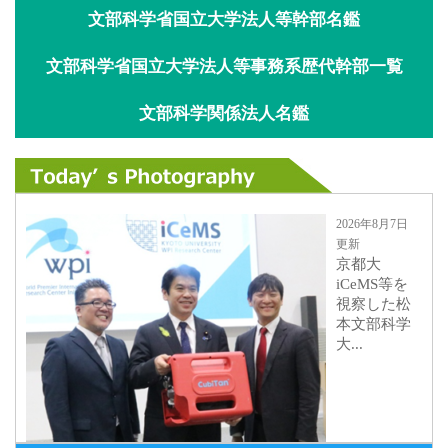
文部科学省国立大学法人等幹部名鑑
文部科学省国立大学法人等事務系歴代幹部一覧
文部科学関係法人名鑑
2026年8月7日
更新
京都大
iCeMS等を
視察した松
本文部科学
大...