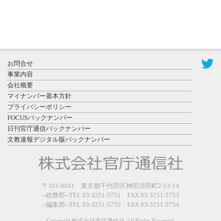
2026年7月31
お問合せ
日更新
事業内容
登録有形文
会社概要
化財となっ
マイナンバー基本方針
た東北大植
プライバシーポリシー
物園八...
FOCUSバックナンバー
日刊官庁通信バックナンバー
文教速報デジタル版バックナンバー
2026年7月29
〒101-0041 東京都千代田区神田須田町2-13-14
日更新
--総務部--TEL 03-3251-5751 FAX 03-3251-5753
県警等と大
--編集部--TEL 03-3251-5755 FAX 03-3251-5754
規模災害時
連携協定を
Copyright 株式会社官庁通信社 All Rights Reserved.