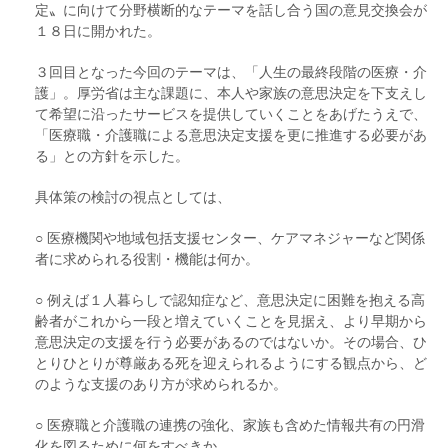
定〟に向けて分野横断的なテーマを話し合う国の意見交換会が
１８日に開かれた。
３回目となった今回のテーマは、「人生の最終段階の医療・介
護」。厚労省は主な課題に、本人や家族の意思決定を下支えし
て希望に沿ったサービスを提供していくことをあげたうえで、
「医療職・介護職による意思決定支援を更に推進する必要があ
る」との方針を示した。
具体策の検討の視点としては、
○ 医療機関や地域包括支援センター、ケアマネジャーなど関係
者に求められる役割・機能は何か。
○ 例えば１人暮らしで認知症など、意思決定に困難を抱える高
齢者がこれから一段と増えていくことを見据え、より早期から
意思決定の支援を行う必要があるのではないか。その場合、ひ
とりひとりが尊厳ある死を迎えられるようにする観点から、ど
のような支援のあり方が求められるか。
○ 医療職と介護職の連携の強化、家族も含めた情報共有の円滑
化を図るために何をすべきか。