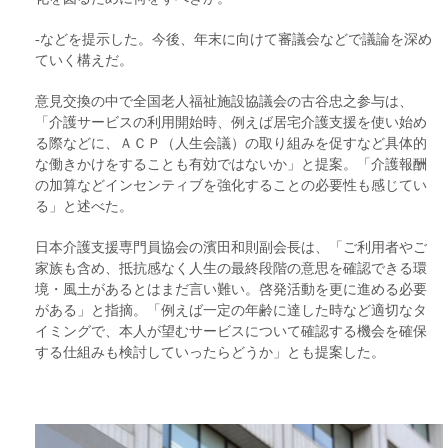
‐などを提示した。今後、年末に向けて審議会などで議論を深め
ていく構えだ。
意見交換の中で全国老人福祉施設協議会の古谷忠之参与は、
「介護サービスの利用開始時、例えば居宅介護支援を使い始め
る際などに、ＡＣＰ（人生会議）の取り組みを促すなど具体的
な働きかけをすることも有効ではないか」と提案。「介護報酬
の加算などインセンティブを強化することの必要性も感じてい
る」と述べた。
日本介護支援専門員協会の濱田和則副会長は、「ご利用者やご
家族も含め、抵抗感なく人生の最終段階の意思を確認できる環
境・風土があるとはまだ言い難い。啓発活動を更に進める必要
がある」と指摘。「例えば一定の年齢に達した時など適切なタ
イミングで、本人が望むサービスについて確認する機会を確保
する仕組みも検討していったらどうか」とも提案した。