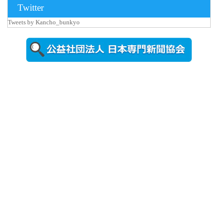
Twitter
Tweets by Kancho_bunkyo
2026年8月5日
更新
農工大で大
学院生のト
ークセッシ
ョンに...
2026年8月3日
更新
秋田大に設
置されたフ
ォトスポッ
ト （8...