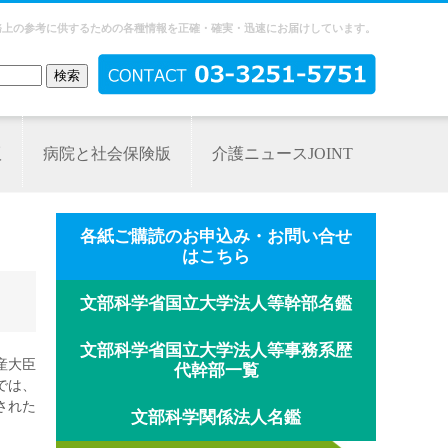
務上の参考に供するための各種情報を正確・確実・迅速にお届けしています。
版
病院と社会保険版
介護ニュースJOINT
各紙ご購読のお申込み・お問い合せ
はこちら
文部科学省国立大学法人等幹部名鑑
文部科学省国立大学法人等事務系歴
産大臣
代幹部一覧
では、
された
文部科学関係法人名鑑