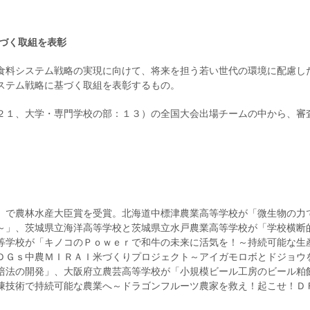
基づく取組を表彰
食料システム戦略の実現に向けて、将来を担う若い世代の環境に配慮し
ステム戦略に基づく取組を表彰するもの。
２１、大学・専門学校の部：１３）の全国大会出場チームの中から、審
」で農林水産大臣賞を受賞。北海道中標津農業高等学校が「微生物の力
～」、茨城県立海洋高等学校と茨城県立水戸農業高等学校が「学校横断
等学校が「キノコのＰｏｗｅｒで和牛の未来に活気を！～持続可能な生
ＤＧｓ中農ＭＩＲＡＩ米づくりプロジェクト～アイガモロボとドジョウ
培法の開発」、大阪府立農芸高等学校が「小規模ビール工房のビール粕
凍技術で持続可能な農業へ～ドラゴンフルーツ農家を救え！起こせ！Ｄ