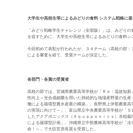
大学生や高校生等によるみどりの食料 システム戦略に
「みどり戦略学生チャレンジ（全国版）」は、みどりの
を促すために、大学生や高校生等によるみどりの食料シ
今回初めて表彰が行われたが、３４チーム（高校の部：
による審査を経て、受賞チームが決定した。
各部門・各賞の受賞者
高校の部では、宮城県農業高等学校が「Ｒｅ：温故知新
性向上～光合成細菌を用いた持続的な地場産野菜の生産
働による循環型農水産業の構築」、長野県上伊那農業高
の実現に向けて～」、富山県立中央農業高等学校が「Ｓ
したアクアポニックス（Ａｑｕａｐｏｎｉｃｓ）水稲栽
による循環型計画」、沖縄県立中部農林高等学校が「冷
命！～」で大臣官房長賞を受賞した。