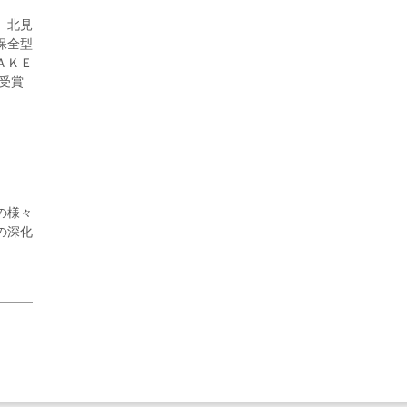
。北見
保全型
ＡＫＥ
受賞
2026年8月3日更新
秋田大に設置されたフォトスポット
（8...
の様々
の深化
2026年7月31日更新
登録有形文化財となった東北大植物園
八...