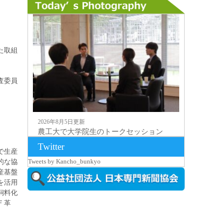
た取組
査委員
2026年8月5日更新
農工大で大学院生のトークセッション
に...
Twitter
で生産
的な協
Tweets by Kancho_bunkyo
産基盤
を活用
飼料化
Ｆ革