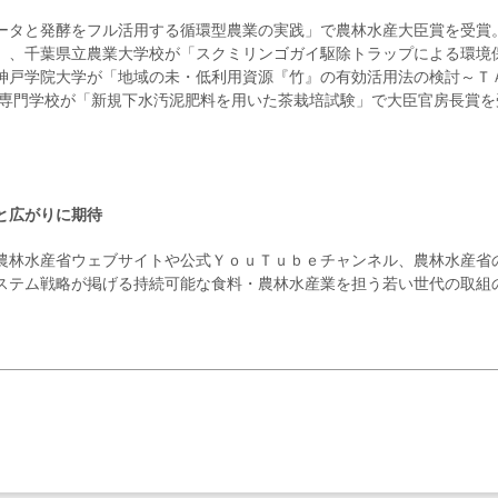
ータと発酵をフル活用する循環型農業の実践」で農林水産大臣賞を受賞
」、千葉県立農業大学校が「スクミリンゴガイ駆除トラップによる環境
神戸学院大学が「地域の未・低利用資源『竹』の有効活用法の検討～Ｔ
等専門学校が「新規下水汚泥肥料を用いた茶栽培試験」で大臣官房長賞を
と広がりに期待
農林水産省ウェブサイトや公式ＹｏｕＴｕｂｅチャンネル、農林水産省
ステム戦略が掲げる持続可能な食料・農林水産業を担う若い世代の取組