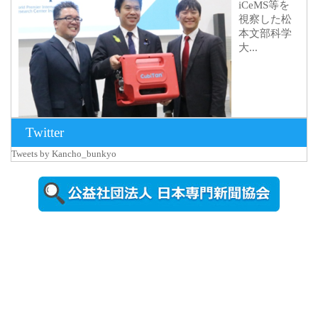
iCeMS等を
視察した松
本文部科学
大...
Twitter
Tweets by Kancho_bunkyo
2026年8月5日
更新
農工大で大
学院生のト
ークセッシ
ョンに...