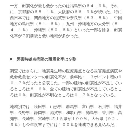
一方、耐震化が最も低かったのは福島県の６４．９％。それ
に、京都府の６５．１％、大阪府の６６．９％が続いた。特に
西日本では、関西地方の滋賀県や奈良県（８３．５％）、中国
地方の島根県（８１．６％）、九州・沖縄地方の大分県（８
４．１％）、沖縄県（８０．６％）といった一部を除き、耐震
化率が７割前後と低い地域が多かった。
■ 災害時拠点病院の耐震化率は９割
調査ではさらに、地震発生時の医療拠点となる災害拠点病院や
救命救急センターの耐震化率が、前年比１．３ポイント増の９
０．７％だったと公表した。一部の建物の耐震性が不足してい
るところは８．６％、全ての建物で耐震性が不足しているとこ
ろは０％、耐震性が不明なところは０．７％となっている。
地域別では、秋田県、山形県、群馬県、富山県、石川県、福井
県、長野県、静岡県、滋賀県、和歌山県、徳島県、香川県、高
知県、長崎県、宮崎県‐の１５県が１００％。大分県（９２．
９％）も今年度末までには１００％を達成できる見込みだ。