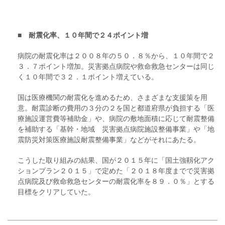
■ 耐震化率、１０年間で２４ポイント増
病院の耐震化率は２００８年の５０．８％から、１０年間で２
３．７ポイント増加。災害拠点病院や救命救急センターは同じ
く１０年間で３２．１ポイント増えている。
国は医療機関の耐震化を進めるため、さまざまな支援策を用
意。耐震診断の費用の３分の２を国と都道府県が負担する「医
療施設運営費等補助金」や、病院の敷地面積に応じて耐震整備
を補助する「基幹・地域 災害拠点病院施設整備事業」や「地
震防災対策医療施設耐震整備事業」などがそれにあたる。
こうした取り組みの結果、国が２０１５年に「国土強靱化アク
ションプラン２０１５」で定めた「２０１８年度までで災害拠
点病院及び救命救急センターの耐震化率を８９．０％」とする
目標をクリアしていた。