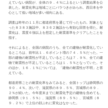
えていない病院が、全体の９．４％に上るという調査結果を公
表した。耐震化率は地域ごとにバラつきがみられ、西日本を中
心として低い地域が多い傾向にある。
調査は昨年の１１月に都道府県を通じて行ったもの。対象とな
った８３８３施設中、８３６２施設から有効な回答を得た。耐
震化は、震度６強以上を想定した耐震基準をクリアしたことを
指す。
それによると、全国の病院のうち、全ての建物が耐震化してい
るところは、前年比１．６ポイント増の７４．５％だった。一
部の建物の耐震性が不足しているところは７．９％、全ての建
物で耐震性が不足しているところは１．５％となっていた。そ
のほか、１６．１％については、「建物の耐震性が不明」と答
えている。
都道府県ごとの耐震化率をみてみると、全国トップは静岡県の
９０．４％。次いで、滋賀県の８９．５％、宮城県の８９．
２％が続いた。今年度末までに耐震化予定の建物を含めても、
静岡県（９１．５％）、滋賀県（８９．５％）、宮城県（８
９．２％）で上位の顔ぶれに変化はなかった。