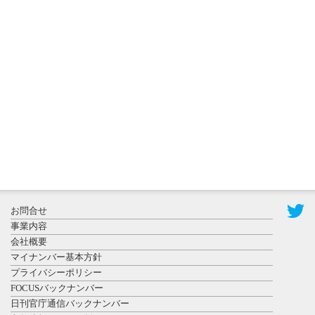
2026年8月3日
更新
秋田大に設
置されたフ
ォトスポッ
ト （8...
2026年7月31
お問合せ
日更新
事業内容
登録有形文
会社概要
化財となっ
マイナンバー基本方針
た東北大植
プライバシーポリシー
物園八...
FOCUSバックナンバー
日刊官庁通信バックナンバー