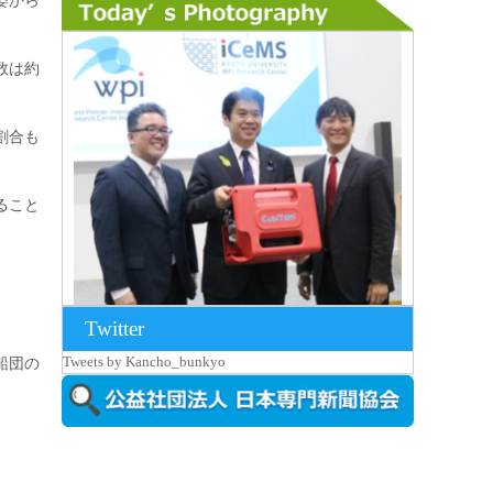
姿から
数は約
割合も
ること
Twitter
2026年8月7日更新
Tweets by Kancho_bunkyo
船団の
京都大iCeMS等を視察した松本文部科学
大...