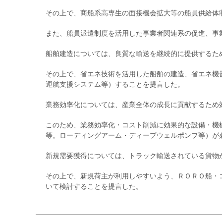
その上で、商船系高専生の面接機会拡大等の船員供給体
また、船員派遣制度を活用した事業者関連系の促進、事
船舶建造については、良質な輸送を継続的に提供するた
その上で、省エネ技術を活用した船舶の建造、省エネ機
運航支援システム等）することを提言した。
業務効率化については、産業全体の成長に貢献するため
このため、業務効率化・コスト削減に効果的な設備・機
等。ローディングアーム・ディープウェルポンプ等）が
新規需要獲得については、トラック輸送されている貨物
その上で、新規荷主が利用しやすいよう、ＲＯＲＯ船・
いて検討することを提言した。