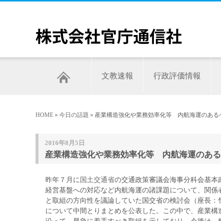
文教速報
行政評価情報
HOME
»
今日の話題
» 産業構造強化や業務効率化等 内航海運のあ
2016年8月5日
産業構造強化や業務効率化等 内航海運のある
昨年７月に
国土交通省
の交通政策審議会海事分科会基本
経営基盤への対応など内航海運の諸課題について、関係
と取組の方向性を議論していた国交省の検討会（座長：
について中間とりまとめを公表した。この中で、産業構