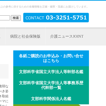
務上の参考に供するための各種情報を正確・確実・迅速にお届けしています。
版
病院と社会保険版
介護ニュースJOINT
各紙ご購読のお申込み・お問い合せ
はこちら
文部科学省国立大学法人等幹部名鑑
文部科学省国立大学法人等事務系歴
脆弱な
代幹部一覧
べき姿
き取組
文部科学関係法人名鑑
ーマに