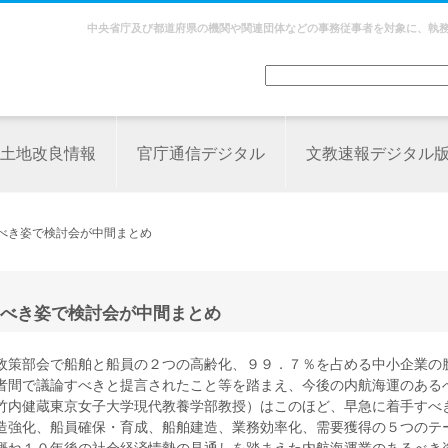
中央省庁及び都道府県の機関や関連団体などの事務従事者を対象に、執
土地改良情報
官庁通信デジタル
文教速報デジタル
るべき姿で検討会が中間まとめ
べき姿で検討会が中間まとめ
政策部会で船舶と船員の２つの高齢化、９９．７％を占める中小企業の
者間で議論すべきと提言されたこと等を踏まえ、今後の内航海運のある
竹内健蔵東京女子大学現代教養学部教授）はこのほど、早急に着手すべ
造強化、船員確保・育成、船舶建造、業務効率化、需要獲得の５つのテ