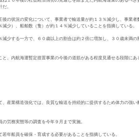
概ね１０年後の社会経済情勢の見通しを踏まえた内航海運業のあるべき
針だ。
正後の状況の変化について、事業者で輸送量が約１３％減少し、事業者
％減少）、船舶数（隻）が約１４％減少していることを指摘している。
％減少する一方で、６０歳以上の割合は約２倍に増加し、３０歳未満の
こと、内航海運暫定措置事業の今後の道筋がある程度見通せる段階にあ
て、産業構造強化では、良質な輸送を持続的に提供するため体力の強い
員の労務実態等の調査を今年９月まで実施。
て若年船員を確保・育成する必要があることを指摘している。