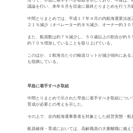
沿って、早急に着手すべき取組を示しており、今後は、
議論を行い、来年６月を目途に最終とりまとめを行う方
中間とりまとめでは、平成１７年４月の内航海運業法改
２１％減少（オペレーター約８％減少、オーナー約３０
また、船員数は約７％減少し、５０歳以上の割合が約５
約７０％増加していることを取り上げている。
このほか、１航海当たりの輸送ロットが減少傾向にある
も指摘している。
早急に着手すべき取組
中間とりまとめで示された早急に着手すべき取組につい
育成が必要との考えを示した。
その上で、全内航海運事業者を対象とした経営実態・船
船員確保・育成においては、高齢職員の大量離職に備え