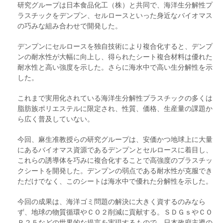
研究グループは日本食品化工（株）と共同で、海洋生分解性プ
ラスチックをデンプン、セルロースといった身近なバイオマス
の巧みな組み合わせで開発した。
デンプンにセルロースを独自技術により複合化すると、デンプ
ンの耐水性が大幅に向上し、得られたシート複合材料は優れた
耐水性と高い強度を示した。さらに海水中で高い生分解性を示
した。
これまで実用化されている海洋生分解性プラスチックの多くは
脂肪族ポリエステルに限定され、性質、価格、生産量の課題か
ら広く普及していない。
今回、麻生准教授らの研究グループは、安価かつ地球上に大量
にあるバイオマス資源であるデンプンとセルロースに着目し、
これらの誘導体を巧みに複合化することで高強度のプラスチッ
クシートを開発した。デンプンの弱点である耐水性が克服でき
ただけでなく、このシートは海水中で優れた分解性を示した。
今回の成果は、海洋ゴミ問題の解決に大きく資するのみなら
ず、地球の物質循環やＣＯ２削減に貢献する。ＳＤＧｓやＣＯ
Ｐ２５などの世界的な提言を実現するもので、日本政府主導の