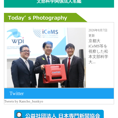
文部科学関係法人名鑑
2026年8月7日
更新
京都大
iCeMS等を
視察した松
本文部科学
大...
Twitter
Tweets by Kancho_bunkyo
2026年8月5日
更新