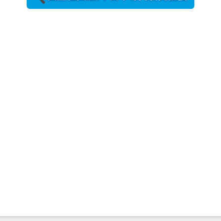
農工大で大
学院生のト
ークセッシ
ョンに...
2026年8月3日
更新
秋田大に設
置されたフ
ォトスポッ
ト （8...