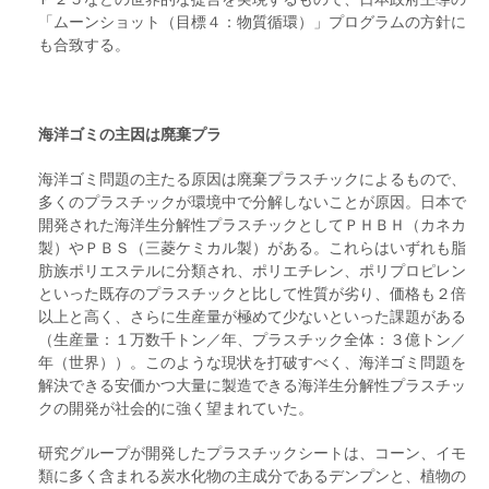
「ムーンショット（目標４：物質循環）」プログラムの方針に
も合致する。
海洋ゴミの主因は廃棄プラ
海洋ゴミ問題の主たる原因は廃棄プラスチックによるもので、
多くのプラスチックが環境中で分解しないことが原因。日本で
開発された海洋生分解性プラスチックとしてＰＨＢＨ（カネカ
製）やＰＢＳ（三菱ケミカル製）がある。これらはいずれも脂
肪族ポリエステルに分類され、ポリエチレン、ポリプロピレン
といった既存のプラスチックと比して性質が劣り、価格も２倍
以上と高く、さらに生産量が極めて少ないといった課題がある
（生産量：１万数千トン／年、プラスチック全体：３億トン／
年（世界））。このような現状を打破すべく、海洋ゴミ問題を
解決できる安価かつ大量に製造できる海洋生分解性プラスチッ
クの開発が社会的に強く望まれていた。
研究グループが開発したプラスチックシートは、コーン、イモ
類に多く含まれる炭水化物の主成分であるデンプンと、植物の