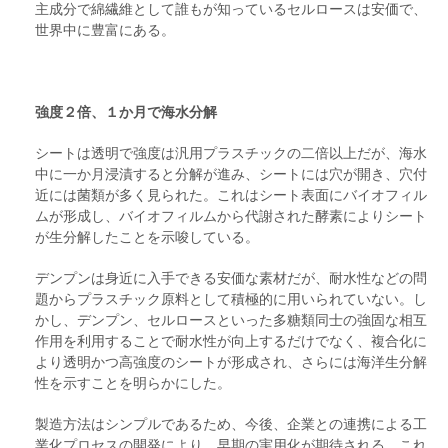
主成分で綿繊維として誰もが知っているセルロースは安価で、
世界中に豊富にある。
強度２倍、１か月で海水分解
シートは透明で強度は汎用プラスチックの二倍以上だが、海水
中に一か月浸漬すると分解が進み、シートには穴が開き、穴付
近には菌類が多く見られた。これはシート表面にバイオフィル
ムが形成し、バイオフィルムから代謝された酵素によりシート
が生分解したことを示唆している。
デンプンは身近に入手できる安価な素材だが、耐水性などの問
題からプラスチック原料として積極的に用いられていない。し
かし、デンプン、セルロースといった多糖類同士の強固な相互
作用を利用することで耐水性が向上するだけでなく、複合化に
より透明かつ高強度のシートが形成され、さらには海洋生分解
性を示すことを明らかにした。
製造方法はシンプルであるため、今後、企業との連携による工
業化プロセスの開発により、早期の実用化が期待される。これ