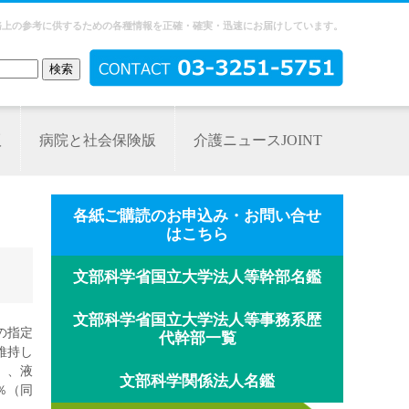
務上の参考に供するための各種情報を正確・確実・迅速にお届けしています。
版
病院と社会保険版
介護ニュースJOINT
各紙ご購読のお申込み・お問い合せ
はこちら
文部科学省国立大学法人等幹部名鑑
文部科学省国立大学法人等事務系歴
の指定
代幹部一覧
維持し
）、液
文部科学関係法人名鑑
％（同