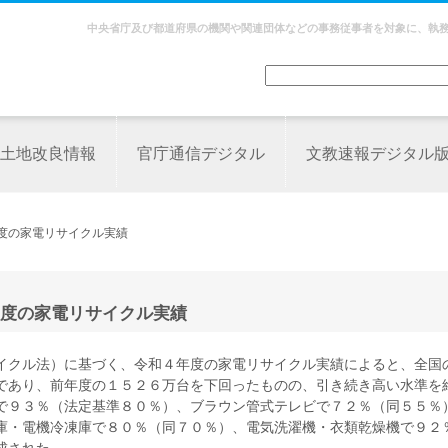
中央省庁及び都道府県の機関や関連団体などの事務従事者を対象に、執
土地改良情報
官庁通信デジタル
文教速報デジタル
度の家電リサイクル実績
度の家電リサイクル実績
イクル法）に基づく、令和４年度の家電リサイクル実績によると、全国
であり、前年度の１５２６万台を下回ったものの、引き続き高い水準を
で９３％（法定基準８０％）、ブラウン管式テレビで７２％（同５５％
庫・電機冷凍庫で８０％（同７０％）、電気洗濯機・衣類乾燥機で９２