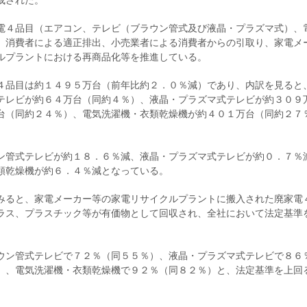
成された。
電４品目（エアコン、テレビ（ブラウン管式及び液晶・プラズマ式）、
、消費者による適正排出、小売業者による消費者からの引取り、家電メ
ルプラントにおける再商品化等を推進している。
４品目は約１４９５万台（前年比約２．０％減）であり、内訳を見ると
テレビが約６４万台（同約４％）、液晶・プラズマ式テレビが約３０９
台（同約２４％）、電気洗濯機・衣類乾燥機が約４０１万台（同約２７
ン管式テレビが約１８．６％減、液晶・プラズマ式テレビが約０．７％
類乾燥機が約６．４％減となっている。
みると、家電メーカー等の家電リサイクルプラントに搬入された廃家電
ラス、プラスチック等が有価物として回収され、全社において法定基準
ウン管式テレビで７２％（同５５％）、液晶・プラズマ式テレビで８６
）、電気洗濯機・衣類乾燥機で９２％（同８２％）と、法定基準を上回