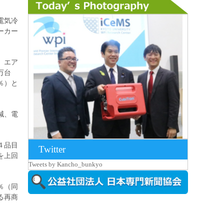
電気冷
ーカー
、エア
万台
％）と
減、電
４品目
Twitter
を上回
2026年8月7日更新
Tweets by Kancho_bunkyo
京都大iCeMS等を視察した松本文部科学
大...
％（同
る再商