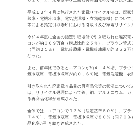
８２％）と、法定基準を上回る再商品化率が引き続き達
平成１３年４月に施行された家電リサイクル法は、廃家
蔵庫・電機冷凍庫、電気洗濯機・衣類乾燥機）について
等による指定引取場所における引取り及び家電リサイク
令和４年度に全国の指定引取場所で引き取られた廃家電
コンが約３６９万台（構成比約２５％）、ブラウン管式
（同約２１％）、電気冷蔵庫・電機冷凍庫が約３５２万
なった。
また、前年比でみるとエアコンが約４．４％増、ブラウ
気冷蔵庫・電機冷凍庫が約０．６％減、電気洗濯機・衣
引き取られた廃家電４品目の再商品化等の状況について
は、リサイクル処理によって鉄、銅、アルミニウム、ガ
る再商品化率が達成された。
全体では、エアコンで９３％（法定基準８０％）、ブラ
７４％）、電気冷蔵庫・電機冷凍庫で８０％（同７０％
品化率が引き続き達成された。