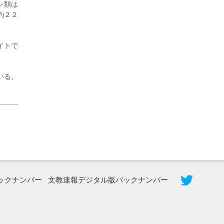
ン類は
約２２
イトで
2026年8月5日更新
いる。
農工大で大学院生のトークセッション
に...
ックナンバー
文教速報デジタル版バックナンバー