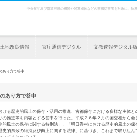
中央省庁及び都道府県の機関や関連団体などの事務従事者を対象に、執
土地改良情報
官庁通信デジタル
文教速報デジタル
のあり方で答申
のあり方で答申
おける歴史的風土の保存・活用の推進、古都保存における多様な主体と
りの推進等を内容とする答申を行った。平成２６年２月の国交相から会
史的風土の保存に関する特別法」、「明日香村における歴史的風土の保
歴史的風致の維持及び向上に関する法律」に基づき、これまで取り組ん