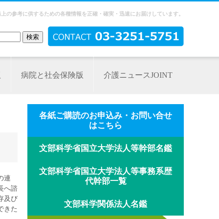
務上の参考に供するための各種情報を正確・確実・迅速にお届けしています。
版
病院と社会保険版
介護ニュースJOINT
各紙ご購読のお申込み・お問い合せ
はこちら
文部科学省国立大学法人等幹部名鑑
文部科学省国立大学法人等事務系歴
の連
代幹部一覧
長へ諮
存及び
文部科学関係法人名鑑
できた