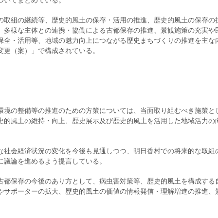
ついてまとめている。
の取組の継続等、歴史的風土の保存・活用の推進、歴史的風土の保存の
、多様な主体との連携・協働による古都保存の推進、景観施策の充実や
保全・活用等、地域の魅力向上につながる歴史まちづくりの推進を主な
変更（案）」で構成されている。
環境の整備等の推進のための方策については、当面取り組むべき施策と
史的風土の維持・向上、歴史展示及び歴史的風土を活用した地域活力の
な社会経済状況の変化を今後も見通しつつ、明日香村での将来的な取組
に議論を進めるよう提言している。
古都保存の今後のあり方として、病虫害対策等、歴史的風土を構成する
やサポーターの拡大、歴史的風土の価値の情報発信・理解増進の推進、