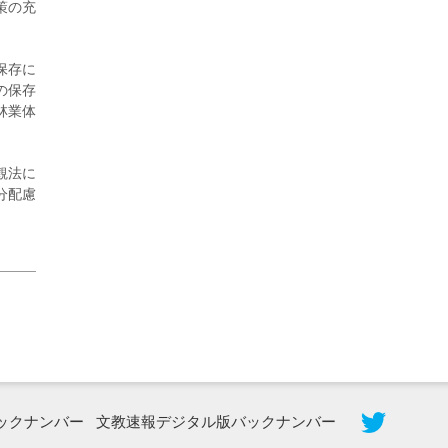
策の充
保存に
の保存
林業体
2026年8月5日更新
農工大で大学院生のトークセッション
観法に
に...
分配慮
ックナンバー
文教速報デジタル版バックナンバー