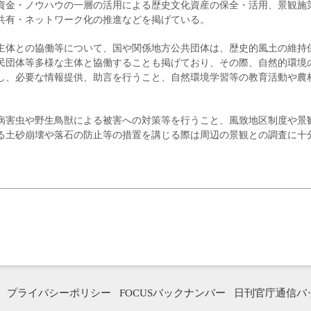
資金・ノウハウの一層の活用による歴史文化資産の保全・活用、景観施
共有・ネットワーク化の推進などを掲げている。
主体との協働等について、国や関係地方公共団体は、歴史的風土の維持
民団体等多様な主体と協働することも掲げており、その際、自然的環境
し、必要な情報提供、助言を行うこと、自然環境学習等の教育活動や農
病害虫や野生鳥獣による被害への対策等を行うこと、風致地区制度や景
る土砂崩壊や落石の防止等の措置を講じる際は周辺の景観との調査に十
プライバシーポリシー
FOCUSバックナンバー
日刊官庁通信バ