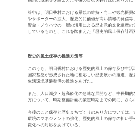
施策の成果等を踏まえた今後の古都保存行政のあり方に
答申は、明日香村における景観の維持・向上や観光振興
やサポーターの拡大、歴史的に価値が高い情報の発信等
資金・ノウハウの一層の活用による歴史意的文化遺産の
しているものと、これを踏まえた「歴史的風土保存計画
歴史的風土保存の推進方策等
このうち、明日香村における歴史的風土の保存及び生活
国家基盤が形成された地に相応しい歴史展示の推進、歴
生活環境基盤整備の推進をあげた。
また、人口減少・超高齢化の急速な展開など、中長期的
方について、時期整備計画の策定時期までの間に、さら
今後のこと保存と歴史まちづくりのあり方については、
環境のマネジメントの強化、歴史的風土の保存の担い手
変化への対応をあげている。