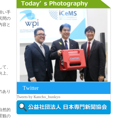
担い手
民間の
内容と
して、
向上、
Twitter
のあり
2026年8月7日更新
Tweets by Kancho_bunkyo
京都大iCeMS等を視察した松本文部科学
大...
自然的
景観の