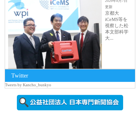
2026年8月7日
更新
京都大
iCeMS等を
視察した松
本文部科学
大...
Twitter
Tweets by Kancho_bunkyo
2026年8月5日
更新
農工大で大
学院生のト
ークセッシ
ョンに...