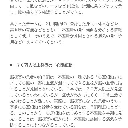
由して、歩数などのデータなども記録。計測結果をグラフで示
し、脈の揺らぎを確認することができる。
集まったデータは、利用開始時に登録した身長・体重などや、
高血圧の有無などとともに、不整脈の発生傾向を分析する情報
として使用。そのうえで、不整脈が原因とされる病気の発生予
測などに役立てていくという。
■ ７０万人以上発症の「心室細動」
脳梗塞の患者の約３割は、不整脈の一種である「心室細動」に
よって心臓の一部に血液が溜まってできる血栓が脳の血管に詰
まることが原因とされている。日本では、７０万人以上が発症
しているといわれているが、症状がわかりにくく、日常生活で
見つけることが難しい。実際に、脳梗塞になった患者のうち、
事前に心室細動と診断を受けている割合は、５割程度にとどま
る。このことから、心房細動をはじめとする不整脈を早期に発
見することは、脳梗塞のほかにも、不整脈に起因する病気を予
防することにもつながるとしている。