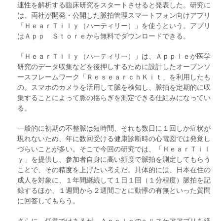
連性を解析する臨床研究をスタートさせると発表した。研究に
は、両社が開発・公開した脈拍管理スマートフォン向けアプリ
「ＨｅａｒＴｉｌｙ（ハーティリー）」を使うという。アプリ
はＡｐｐ Ｓｔｏｒｅから無料でダウンロードできる。
「ＨｅａｒＴｉｌｙ（ハーティリー）」は、Ａｐｐｌｅが医学
研究のデータ収集などを後押しするために設計したオープンソ
ースフレームワーク「ＲｅｓｅａｒｃｈＫｉｔ」を利用したも
の。スマホのカメラを活用して脈を検知し、脈拍を定期的に収
集することによって脈の揺らぎを測定できる仕組みになってい
る。
一般的に初期の不整脈は短時間、それも数日に１回しか症状が
現れないため、年に数回受ける健康診断時の心電図では発覚し
づらいことが多い。そこで今回の研究では、「ＨｅａｒＴｉｌ
ｙ」を提供し、参加者自身に高い頻度で脈拍を測定してもらう
ことで、その精度を上げたい考えだ。具体的には、日本在住の
成人を対象に、１年間継続して１日１回（１分程度）脈拍を記
録するほか、１週間から２週間ごとに動悸の有無といった質問
に回答してもらう。
さらに、任意ではあるが、Ａｐｐｌｅのヘルスケアアプリを経