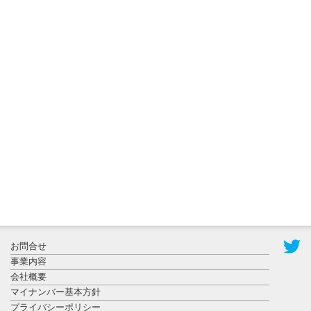
2026年8月3日
更新
秋田大に設
置されたフ
ォトスポッ
ト （8...
2026年7月31
お問合せ
日更新
事業内容
登録有形文
会社概要
化財となっ
マイナンバー基本方針
た東北大植
プライバシーポリシー