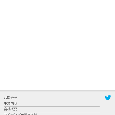
2026年8月3日
更新
秋田大に設
置されたフ
ォトスポッ
ト （8...
2026年7月31
お問合せ
日更新
事業内容
登録有形文
会社概要
化財となっ
マイナンバー基本方針