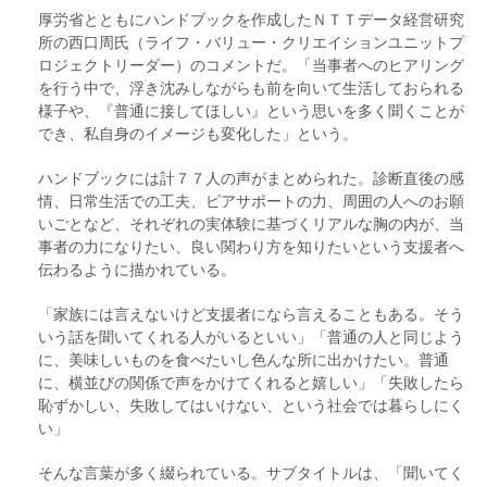
厚労省とともにハンドブックを作成したＮＴＴデータ経営研究
所の西口周氏（ライフ・バリュー・クリエイションユニットプ
ロジェクトリーダー）のコメントだ。「当事者へのヒアリング
を行う中で、浮き沈みしながらも前を向いて生活しておられる
様子や、『普通に接してほしい』という思いを多く聞くことが
でき、私自身のイメージも変化した」という。
ハンドブックには計７７人の声がまとめられた。診断直後の感
情、日常生活での工夫、ピアサポートの力、周囲の人へのお願
いごとなど、それぞれの実体験に基づくリアルな胸の内が、当
事者の力になりたい、良い関わり方を知りたいという支援者へ
伝わるように描かれている。
「家族には言えないけど支援者になら言えることもある。そう
いう話を聞いてくれる人がいるといい」「普通の人と同じよう
に、美味しいものを食べたいし色んな所に出かけたい。普通
に、横並びの関係で声をかけてくれると嬉しい」「失敗したら
恥ずかしい、失敗してはいけない、という社会では暮らしにく
い」
そんな言葉が多く綴られている。サブタイトルは、「聞いてく