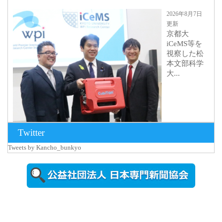
2026年8月7日
更新
京都大
iCeMS等を
視察した松
本文部科学
大...
Twitter
Tweets by Kancho_bunkyo
2026年8月5日
更新
農工大で大
学院生のト
ークセッシ
ョンに...