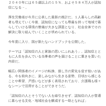
２０４０年には６５歳以上の１５％、およそ５８４万人が認知
症になる − 。
厚生労働省が今月に公表した最新の推計だ。１人暮らしの高齢
者も増えていく今後、認知症になっても尊厳を持って地域で暮
らしていける環境の整備が大きな課題となり、社会全体でその
解決に取り組んでいくことが求められている。
今年度に入り、国が新たなハンドブックを公開した。
テーマは「認知症の人と家族の思いにふれあう」。認知症とと
もに人生を歩んでいる当事者の声を届けることに重きを置いた
内容だ。
幅広い関係者のイメージの転換、接し方の変化を促す狙いがあ
る。今を前向きに、楽しみながら生きる姿勢、日頃から感じる
ことや希望、戸惑いなどが多く表現されており、介護職も様々
なシーンで活用することができそうだ。
「認知症の人とそうでない人を線引きせず、認知症の人が普通
に暮らせる文化・地域社会を醸成する一助となれば」