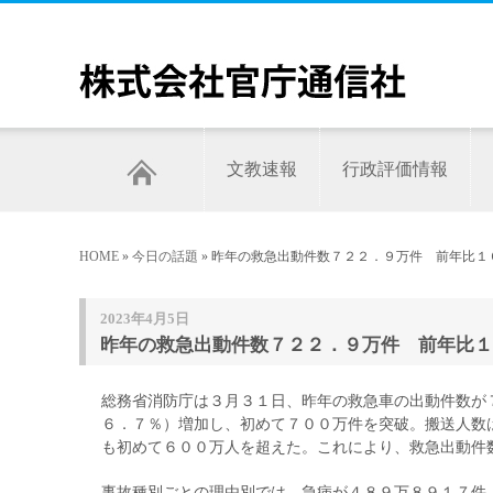
文教速報
行政評価情報
HOME
»
今日の話題
» 昨年の救急出動件数７２２．９万件 前年比
2023年4月5日
昨年の救急出動件数７２２．９万件 前年比１
総務省消防庁は３月３１日、昨年の救急車の出動件数が
６．７％）増加し、初めて７００万件を突破。搬送人数
も初めて６００万人を超えた。これにより、救急出動件
事故種別ごとの理由別では、急病が４８９万８９１７件