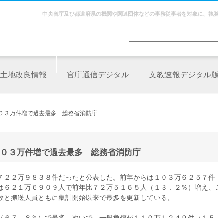
中央省庁及び都道府県の機関や関連団体などの事務従事者を対象に、執
土地改良情報
官庁通信デジタル
文教速報デジタル
１０３万件増で過去最多 総務省消防庁
０３万件増で過去最多 総務省消防庁
７２２万９８３８件だったと公表した。前年からは１０３万６２５７件
は６２１万６９０９人で前年比７２万５１６５人（１３．２％）増え、
数と搬送人員ともに集計開始以来で最多を更新している。
（６７．８％）で最多。次いで、一般負傷が１１０万１２４９件（１５