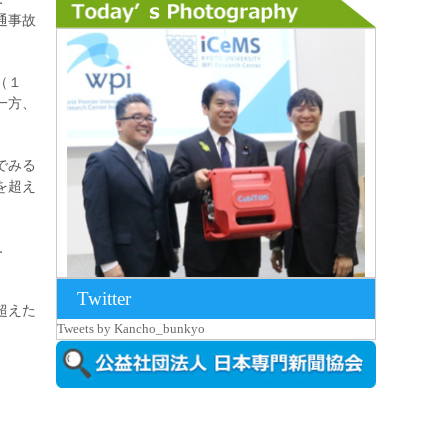
通事故
（１
一方、
でみる
を超え
．
Twitter
超えた
2026年8月7日更新
Tweets by Kancho_bunkyo
京都大iCeMS等を視察した松本文部科学
大...