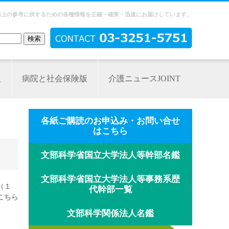
務上の参考に供するための各種情報を正確・確実・迅速にお届けしています。
版
病院と社会保険版
介護ニュースJOINT
各紙ご購読のお申込み・お問い合せ
はこちら
文部科学省国立大学法人等幹部名鑑
文部科学省国立大学法人等事務系歴
（１
代幹部一覧
こちら
文部科学関係法人名鑑
．