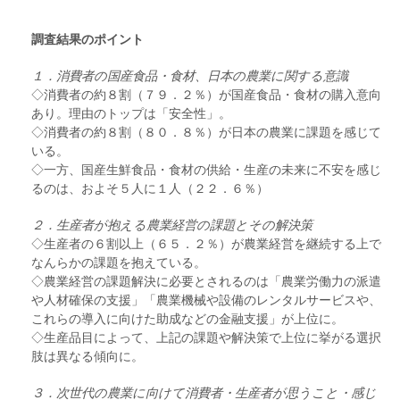
調査結果のポイント
１．消費者の国産食品・食材、日本の農業に関する意識
◇消費者の約８割（７９．２％）が国産食品・食材の購入意向
あり。理由のトップは「安全性」。
◇消費者の約８割（８０．８％）が日本の農業に課題を感じて
いる。
◇一方、国産生鮮食品・食材の供給・生産の未来に不安を感じ
るのは、およそ５人に１人（２２．６％）
２．生産者が抱える農業経営の課題とその解決策
◇生産者の６割以上（６５．２％）が農業経営を継続する上で
なんらかの課題を抱えている。
◇農業経営の課題解決に必要とされるのは「農業労働力の派遣
や人材確保の支援」「農業機械や設備のレンタルサービスや、
これらの導入に向けた助成などの金融支援」が上位に。
◇生産品目によって、上記の課題や解決策で上位に挙がる選択
肢は異なる傾向に。
３．次世代の農業に向けて消費者・生産者が思うこと・感じ