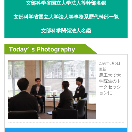
文部科学省国立大学法人等幹部名鑑
文部科学省国立大学法人等事務系歴代幹部一覧
文部科学関係法人名鑑
2026年8月5日
更新
農工大で大
学院生のト
ークセッシ
ョンに...
2026年8月3日