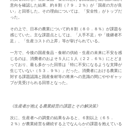
意向を確認した結果、約８割（７９．２％）が「国産の方が良
い」と回答した。その理由については、「安全性」がトップだ
った。
その上で、日本の農業について約８割（８０．８％）が課題を
感じていた。主な課題点としては、「人手不足」や「後継者不
足」、「生産コストの上昇」等が挙げられている。
一方で、今後の国産食品・食材の供給・生産の未来に不安を感
じるのは、消費者のおよそ５人に１人（２２．６％）にとどま
っており、最も多かった回答は「特に不安になるような支障が
生じていない（５３．９％）」だった。消費者における農業に
対する課題認識と国産食材等の将来への意識の間にややギャッ
プが見受けられる回答となった。
《生産者が抱える農業経営の課題とその解決策》
次に、生産者への調査の結果をみると、６割以上（６５．
２％）が農業経営を継続する上でなんらかの課題を抱えている