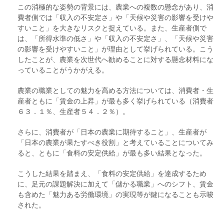
この消極的な姿勢の背景には、農業への複数の懸念があり、消
費者側では「収入の不安定さ」や「天候や災害の影響を受けや
すいこと」を大きなリスクと捉えている。また、生産者側で
は、「所得水準の低さ」や「収入の不安定さ」、「天候や災害
の影響を受けやすいこと」が理由として挙げられている。こう
したことが、農業を次世代へ勧めることに対する懸念材料にな
っていることがうかがえる。
農業の職業としての魅力を高める方法については、消費者・生
産者ともに「賃金の上昇」が最も多く挙げられている（消費者
６３．１％、生産者５４．２％）。
さらに、消費者が「日本の農業に期待すること」、生産者が
「日本の農業が果たすべき役割」と考えていることについてみ
ると、ともに「食料の安定供給」が最も多い結果となった。
こうした結果を踏まえ、「食料の安定供給」を達成するため
に、足元の課題解決に加えて「儲かる職業」へのシフト、賃金
も含めた「魅力ある労働環境」の実現等が鍵になることも示唆
された。