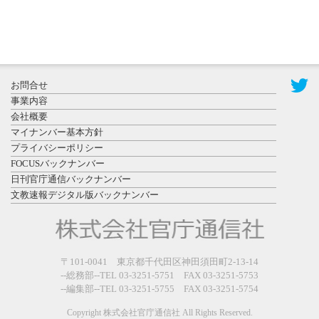
2026年7月29
日更新
県警等と大
規模災害時
お問合せ
連携協定を
事業内容
締結し...
会社概要
マイナンバー基本方針
プライバシーポリシー
FOCUSバックナンバー
日刊官庁通信バックナンバー
文教速報デジタル版バックナンバー
2026年7月27
日更新
教育学部と
政経学部の
〒101-0041 東京都千代田区神田須田町2-13-14
来春開設決
--総務部--TEL 03-3251-5751 FAX 03-3251-5753
--編集部--TEL 03-3251-5755 FAX 03-3251-5754
定を祝...
Copyright 株式会社官庁通信社 All Rights Reserved.