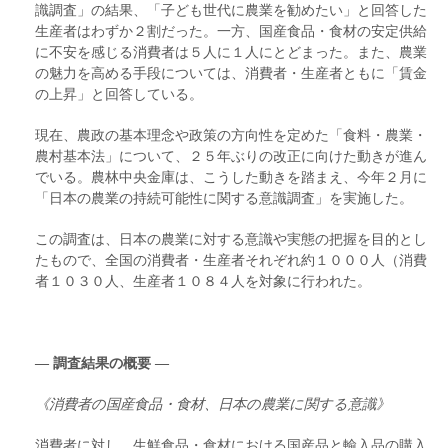
識調査」の結果、「子ども世代に農業を勧めたい」と回答した
生産者はわずか２割だった。一方、国産食品・食材の安定供給
に不安を感じる消費者は５人に１人にとどまった。また、農業
の魅力を高める手段については、消費者・生産者ともに「賃金
の上昇」と回答している。
現在、農政の基本理念や政策の方向性を定めた「食料・農業・
農村基本法」について、２５年ぶりの改正に向けた動きが進ん
でいる。農林中央金庫は、こうした動きを踏まえ、今年２月に
「日本の農業の持続可能性に関する意識調査」を実施した。
この調査は、日本の農業に対する意識や実態の把握を目的とし
たもので、全国の消費者・生産者それぞれ約１０００人（消費
者１０３０人、生産者１０８４人を対象に行われた。
― 調査結果の概要 ―
《消費者の国産食品・食材、日本の農業に関する意識》
消費者に対し、生鮮食品・食材における国産品と輸入品の購入