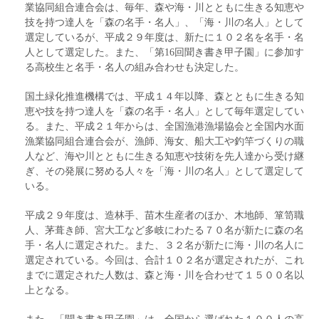
業協同組合連合会は、毎年、森や海・川とともに生きる知恵や
技を持つ達人を「森の名手・名人」、「海・川の名人」として
選定しているが、平成２９年度は、新たに１０２名を名手・名
人として選定した。また、「第16回聞き書き甲子園」に参加す
る高校生と名手・名人の組み合わせも決定した。
国土緑化推進機構では、平成１４年以降、森とともに生きる知
恵や技を持つ達人を「森の名手・名人」として毎年選定してい
る。また、平成２１年からは、全国漁港漁場協会と全国内水面
漁業協同組合連合会が、漁師、海女、船大工や釣竿づくりの職
人など、海や川とともに生きる知恵や技術を先人達から受け継
ぎ、その発展に努める人々を「海・川の名人」として選定して
いる。
平成２９年度は、造林手、苗木生産者のほか、木地師、箪笥職
人、茅葺き師、宮大工など多岐にわたる７０名が新たに森の名
手・名人に選定された。また、３２名が新たに海・川の名人に
選定されている。今回は、合計１０２名が選定されたが、これ
までに選定された人数は、森と海・川を合わせて１５００名以
上となる。
また、「聞き書き甲子園」は、全国から選ばれた１００人の高