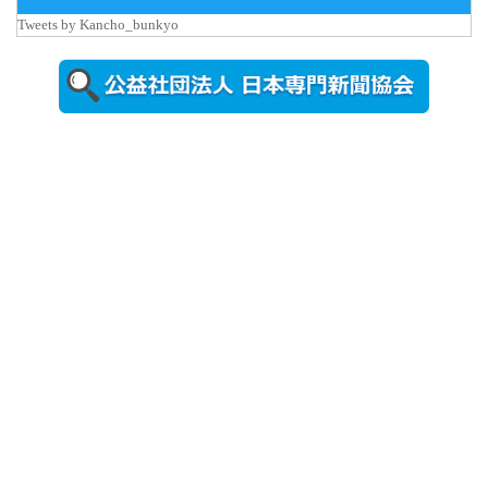
Tweets by Kancho_bunkyo
2026年8月5日
更新
農工大で大
学院生のト
ークセッシ
ョンに...
2026年8月3日
更新
秋田大に設
置されたフ
ォトスポッ
ト （8...