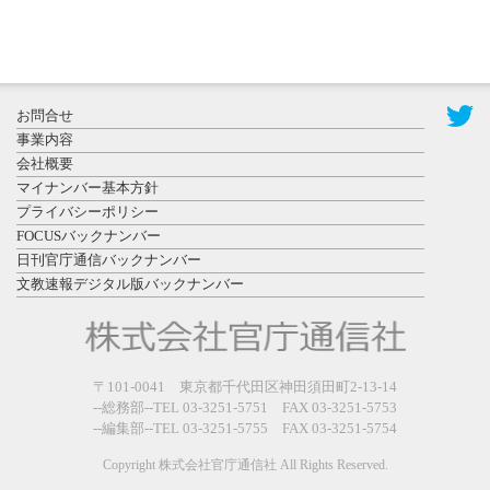
2026年7月31
お問合せ
日更新
事業内容
登録有形文
会社概要
化財となっ
マイナンバー基本方針
た東北大植
プライバシーポリシー
物園八...
FOCUSバックナンバー
日刊官庁通信バックナンバー
文教速報デジタル版バックナンバー
2026年7月29
〒101-0041 東京都千代田区神田須田町2-13-14
日更新
--総務部--TEL 03-3251-5751 FAX 03-3251-5753
県警等と大
--編集部--TEL 03-3251-5755 FAX 03-3251-5754
規模災害時
連携協定を
Copyright 株式会社官庁通信社 All Rights Reserved.
締結し...