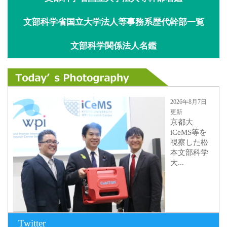
文部科学省国立大学法人等事務系歴代幹部一覧
文部科学関係法人名鑑
2026年8月7日
更新
京都大
iCeMS等を
視察した松
本文部科学
大...
Twitter