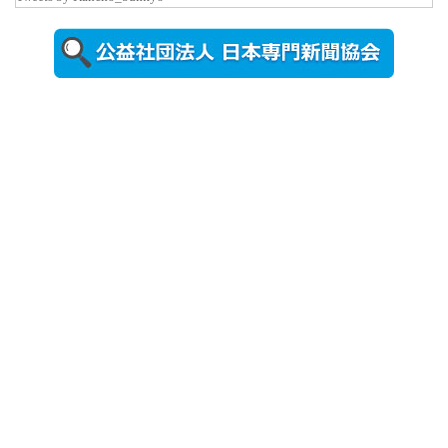
置されたフ
ォトスポッ
ト （8...
2026年7月31
日更新
登録有形文
化財となっ
た東北大植
物園八...