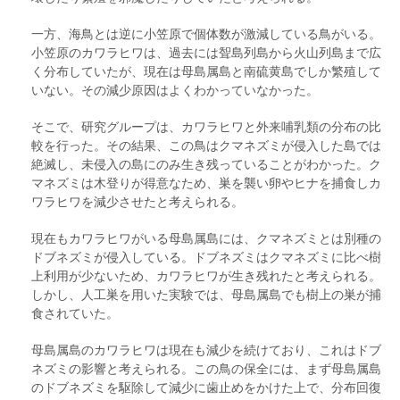
一方、海鳥とは逆に小笠原で個体数が激減している鳥がいる。
小笠原のカワラヒワは、過去には聟島列島から火山列島まで広
く分布していたが、現在は母島属島と南硫黄島でしか繁殖して
いない。その減少原因はよくわかっていなかった。
そこで、研究グループは、カワラヒワと外来哺乳類の分布の比
較を行った。その結果、この鳥はクマネズミが侵入した島では
絶滅し、未侵入の島にのみ生き残っていることがわかった。ク
マネズミは木登りが得意なため、巣を襲い卵やヒナを捕食しカ
ワラヒワを減少させたと考えられる。
現在もカワラヒワがいる母島属島には、クマネズミとは別種の
ドブネズミが侵入している。ドブネズミはクマネズミに比べ樹
上利用が少ないため、カワラヒワが生き残れたと考えられる。
しかし、人工巣を用いた実験では、母島属島でも樹上の巣が捕
食されていた。
母島属島のカワラヒワは現在も減少を続けており、これはドブ
ネズミの影響と考えられる。この鳥の保全には、まず母島属島
のドブネズミを駆除して減少に歯止めをかけた上で、分布回復