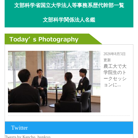
文部科学省国立大学法人等事務系歴代幹部一覧
文部科学関係法人名鑑
2026年8月5日
更新
農工大で大
学院生のト
ークセッシ
ョンに...
2026年8月3日
Twitter
更新
Tweets by Kancho_bunkyo
秋田大に設