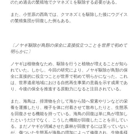
のため過去の繁殖地でクマネズミを駆除する必要がある。
また、小笠原の西島では、クマネズミを駆除した後にウグイス
の繁殖集団が回復した例もある。
〔ノヤギ駆除が鳥類の保全に直接役立つことを世界で初めて
明らかに〕
ノヤギは植物食なため、駆除を行うと植物が増えることが知ら
れていた。しかし、今回の研究により、ノヤギ駆除が鳥類の保
全に直接的に役立つことが世界で初めて明らかになった。これ
は、世界遺産地域における自然再生事業の意義を示す成果であ
り、今後の保全を推進する原動力になると注目されている。
また、海鳥は、排泄物を介して海から陸へ窒素やリンなどの栄
養を運搬したり、種子を体に付着させて散布したりと、生態系
を回復させる機能を持っている。海鳥の回復は単に鳥が増加し
たというだけでなく、こうした機能が回復したことを示してい
る。まだノヤギが消滅させた森林が回復するには至っていない
が、傷ついた生態系が海鳥の増加によって修復され、生物多様