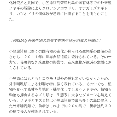
化研究所と共同で、小笠原諸島聟島列島の国有林等での外来種
ノヤギの駆除によりクロアシアホウドリ、オナガミズナギド
リ、カツオドリの個体数が急速に回復することを明らかにし
た。
〔侵略的な外来生物の影響で在来生物が絶滅の危機に〕
小笠原諸島は多くの固有種の進化が見られる生態系の価値の高
さから、２０１１年に世界自然遺産に登録されている。その一
方で、侵略的な外来生物の影響で、在来生物が絶滅の危機にさ
らされている。
小笠原にはもともとコウモリ以外の哺乳類がいなかったため、
外来哺乳類による影響が特に強く表れている。その中でも、植
物を食べて森林を草地化・裸地化してしまうノヤギや、植物も
動物も捕食するネズミ類は、生態系に大きなダメージを与えて
いる。ノヤギとネズミ類は小笠原諸島で最も多くの島に侵入し
た外来哺乳類で、前者はこれまで約２０の島で、後者は約３０
の島で侵入が確認されている。