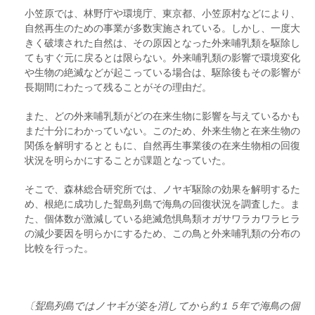
小笠原では、林野庁や環境庁、東京都、小笠原村などにより、
自然再生のための事業が多数実施されている。しかし、一度大
きく破壊された自然は、その原因となった外来哺乳類を駆除し
てもすぐ元に戻るとは限らない。外来哺乳類の影響で環境変化
や生物の絶滅などが起こっている場合は、駆除後もその影響が
長期間にわたって残ることがその理由だ。
また、どの外来哺乳類がどの在来生物に影響を与えているかも
まだ十分にわかっていない。このため、外来生物と在来生物の
関係を解明するとともに、自然再生事業後の在来生物相の回復
状況を明らかにすることが課題となっていた。
そこで、森林総合研究所では、ノヤギ駆除の効果を解明するた
め、根絶に成功した聟島列島で海鳥の回復状況を調査した。ま
た、個体数が激減している絶滅危惧鳥類オガサワラカワラヒラ
の減少要因を明らかにするため、この鳥と外来哺乳類の分布の
比較を行った。
〔聟島列島ではノヤギが姿を消してから約１５年で海鳥の個