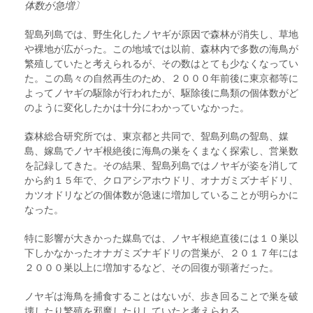
体数が急増〕
聟島列島では、野生化したノヤギが原因で森林が消失し、草地
や裸地が広がった。この地域では以前、森林内で多数の海鳥が
繁殖していたと考えられるが、その数はとても少なくなってい
た。この島々の自然再生のため、２０００年前後に東京都等に
よってノヤギの駆除が行われたが、駆除後に鳥類の個体数がど
のように変化したかは十分にわかっていなかった。
森林総合研究所では、東京都と共同で、聟島列島の聟島、媒
島、嫁島でノヤギ根絶後に海鳥の巣をくまなく探索し、営巣数
を記録してきた。その結果、聟島列島ではノヤギが姿を消して
から約１５年で、クロアシアホウドリ、オナガミズナギドリ、
カツオドリなどの個体数が急速に増加していることが明らかに
なった。
特に影響が大きかった媒島では、ノヤギ根絶直後には１０巣以
下しかなかったオナガミズナギドリの営巣が、２０１７年には
２０００巣以上に増加するなど、その回復が顕著だった。
ノヤギは海鳥を捕食することはないが、歩き回ることで巣を破
壊したり繁殖を邪魔したりしていたと考えられる。