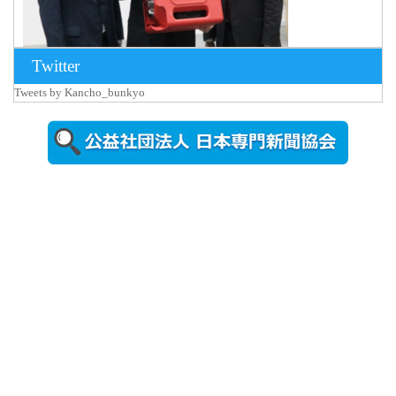
Twitter
Tweets by Kancho_bunkyo
2026年8月5日
更新
農工大で大
学院生のト
ークセッシ
ョンに...
2026年8月3日
更新
秋田大に設
置されたフ
ォトスポッ