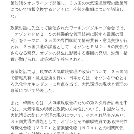
策対話をオンラインで開催し、３ヵ国の大気環境管理の政策等
について情報交換するとともに、今後の取組について議論し
た。
政策対話に先立って開催されたワーキンググループ会合では、
「オゾンとＰＭ２．５の相乗的な管理技術に関する最新の研
究」をテーマに、３ヵ国の専門家間で情報共有・意見交換が行
われ、３ヵ国共通の課題として、オゾンとＰＭ２．５の関係の
さらなる研究、オゾンの発生に影響する要因の究明、対策・措
置が挙げられ、政策対話で報告された。
政策対話では、現在の大気環境管理の政策について、３ヵ国間
で情報共有・意見交換を行い、日本からは、オゾンを中心とす
る光化学オキシダントに焦点を当て、大気環境の現状と管理の
政策について発表した。
また、韓国からは、大気環境改善のための第３次総合計画を中
心に、大気環境の現状と政策の方向性について、中国からは、
大気汚染の防止と管理の現状について、それぞれ発表があり、
３ヵ国共通の課題として、オゾンとその前駆物質である揮発性
有機化合物（ＶＯＣ）と窒素酸化物（ＮＯｘ）との相関関係
や、オゾン対策について意見交換した。