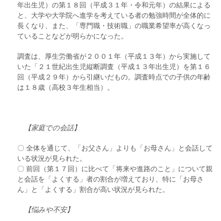
年出生児）の第１８回（平成３１年・令和元年）の結果による
と、大学や大学院へ進学を考えている者の勉強時間が全体的に
長くなり、また、「専門職・技術職」の職業希望率が高くなっ
ていることなどが明らかになった。
調査は、厚生労働省が２００１年（平成１３年）から実施して
いた「２１世紀出生児縦断調査（平成１３年出生児）を第１６
回（平成２９年）から引継いだもの。調査時点での子供の年齢
は１８歳（高校３年生相当）。
【家庭での会話】
〇 全体を通じて、「お父さん」よりも「お母さん」と会話して
いる状況が見られた。
〇 前回（第１７回）に比べて「将来や進路のこと」について親
と会話を「よくする」者の割合が増えており、特に「お母さ
ん」と「よくする」割合が高い状況が見られた。
【悩みや不安】