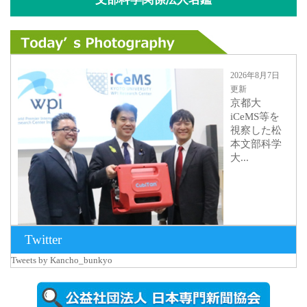
2026年8月7日
更新
京都大
iCeMS等を
視察した松
本文部科学
大...
Twitter
Tweets by Kancho_bunkyo
2026年8月5日
更新