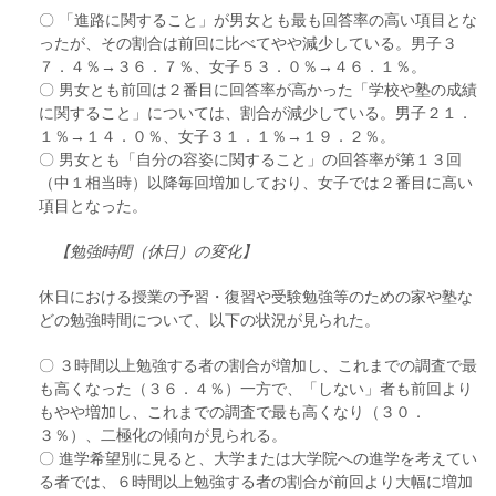
〇 「進路に関すること」が男女とも最も回答率の高い項目とな
ったが、その割合は前回に比べてやや減少している。男子３
７．４％→３６．７％、女子５３．０％→４６．１％。
〇 男女とも前回は２番目に回答率が高かった「学校や塾の成績
に関すること」については、割合が減少している。男子２１．
１％→１４．０％、女子３１．１％→１９．２％。
〇 男女とも「自分の容姿に関すること」の回答率が第１３回
（中１相当時）以降毎回増加しており、女子では２番目に高い
項目となった。
【勉強時間（休日）の変化】
休日における授業の予習・復習や受験勉強等のための家や塾な
どの勉強時間について、以下の状況が見られた。
〇 ３時間以上勉強する者の割合が増加し、これまでの調査で最
も高くなった（３６．４％）一方で、「しない」者も前回より
もやや増加し、これまでの調査で最も高くなり（３０．
３％）、二極化の傾向が見られる。
〇 進学希望別に見ると、大学または大学院への進学を考えてい
る者では、６時間以上勉強する者の割合が前回より大幅に増加