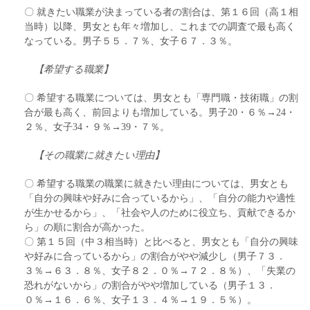
〇 就きたい職業が決まっている者の割合は、第１６回（高１相
当時）以降、男女とも年々増加し、これまでの調査で最も高く
なっている。男子５５．７％、女子６７．３％。
【希望する職業】
〇 希望する職業については、男女とも「専門職・技術職」の割
合が最も高く、前回よりも増加している。男子20・６％→24・
２％、女子34・９％→39・７％。
【その職業に就きたい理由】
〇 希望する職業の職業に就きたい理由については、男女とも
「自分の興味や好みに合っているから」、「自分の能力や適性
が生かせるから」、「社会や人のために役立ち、貢献できるか
ら」の順に割合が高かった。
〇 第１５回（中３相当時）と比べると、男女とも「自分の興味
や好みに合っているから」の割合がやや減少し（男子７３．
３％→６３．８％、女子８２．０％→７２．８％）、「失業の
恐れがないから」の割合がやや増加している（男子１３．
０％→１６．６％、女子１３．４％→１９．５％）。