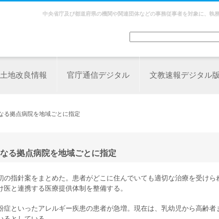
中央省庁及び都道府県の機関や関連団体などの事務従事者を対象に、執
土地改良情報
官庁通信デジタル
文教速報デジタル
となる拠点病院を地域ごとに指定
なる拠点病院を地域ごとに指定
初の指針案をまとめた。患者がどこに住んでいても適切な治療を受けら
け医と連携する医療提供体制を整備する。
粉症といったアレルギー疾患の患者が急増。現在は、乳幼児から高齢者
いるとしている。