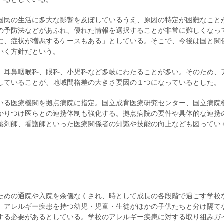
国民の生活に多大な影響を及ぼしているうえ、原因の特定が困難なこと
の予防法などがあふれ、優れた情報を選択することが非常に難しくなっ
に、症状が増悪するケースもある」としている。そこで、今後は国と関
いく方針だという。
、耳鼻咽喉科、眼科、小児科など多岐にわたることが多い。そのため、
していることが、地域間格差の大きさ要因の１つになっているとした。
いる医療機関を拠点病院に指定。国立成育医療研究センター、国立病院
かりつけ医らとの連携体制も強化する。拠点病院の要件や具体的な連携
薬剤師、看護師といった医療関係者の知識や技能の向上なども図ってい
ための通院や入院を余儀なくされ、時として成長の各段階で過ごす学校
。アレルギー疾患を持つ幼児・児童・生徒がほかの子供たちと分け隔て
する必要があるとしている。学校のアレルギー疾患に対する取り組みガ