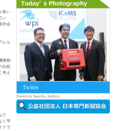
が多い
てい
係学会
アレル
機構相
の仕組
く考え
Twitter
2026年8月7日更新
Tweets by Kancho_bunkyo
京都大iCeMS等を視察した松本文部科学
大...
など
なく学
イドラ