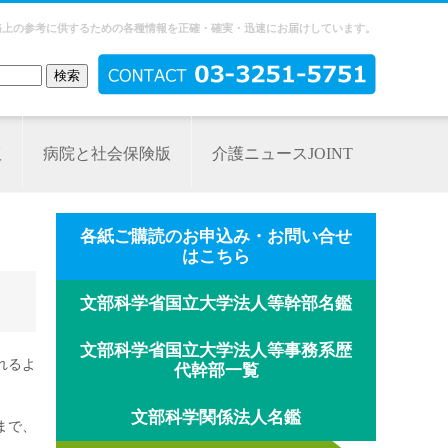
務上の参考に供するための各種情報を正確・確実・迅速にお届けしています。
版
病院と社会保険版
介護ニュースJOINT
各紙ご購読のお申込み・お問い合せ
はこちら
文部科学省国立大学法人等幹部名鑑
文部科学省国立大学法人等事務系歴
れるよ
代幹部一覧
文部科学関係法人名鑑
まで、