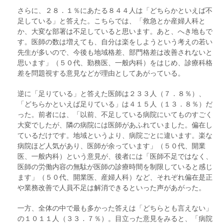
さらに、２８．１％にあたる８４４人は「どちらかといえば不
足している」と答えた。こちらでは、「救急とか産婦人科と
か、大変な部署は不足していると思います。あと、へき地もで
す。医師の数は増えても、自分は楽をしようという考えの若い
先生が多いので、今後も地域格差、部門格差は改善されないと
思います」（５０代、勤務医、一般内科）をはじめ、診療科格
差を問題視する意見などが理由としてあがっている。
逆に「足りている」と答えた医師は２３３人（７．８％）、
「どちらかといえば足りている」は４１５人（１３．８％）だ
った。前者には、「以前、不足している病院にいてものすごく
大変でしたが、隣の病院には医師があふれていました。偏在し
ているだけです。地域というより、病院ごとに違います。楽な
病院ほど人気があり、医師が余っています」（５０代、開業
医、一般内科）という意見が、後者には「医師不足ではなく、
医師の労働内容の無駄が医師の診療時間を制限していると感じ
ます」（５０代、開業医、産婦人科）など、それぞれ偏在是正
や業務改善で人員不足は解消できるといった声があがった。
一方、全体の中で最も多かった答えは「どちらとも言えない」
の１０１１人（３３．７％）。目立った意見をみると、「病院