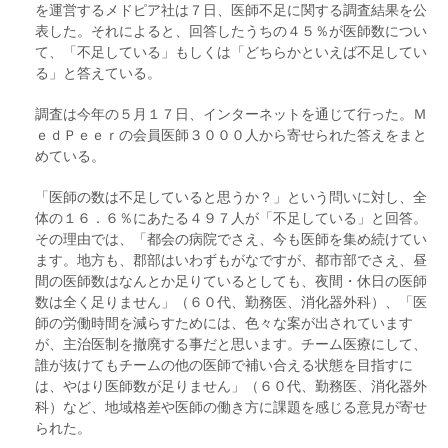
を運営するメドピア社は７日、医師不足に関する調査結果を公
表した。それによると、回答したうちの４５％が医師数につい
て、「不足している」もしくは「どちらかといえば不足してい
る」と答えている。
調査は今年の５月１７日、インターネットを通じて行った。Ｍ
ｅｄＰｅｅｒの会員医師３０００人から寄せられた答えをまと
めている。
「医師の数は不足していると思うか？」という問いに対し、全
体の１６．６％にあたる４９７人が「不足している」と回答。
その理由では、「都会の病院でさえ、今も医師を集め続けてい
ます。地方も、郡部はいわずもがなですが、都市部でさえ、昼
間の医師数はなんとか足りているとしても、夜間・休日の医師
数は全く足りません」（６０代、勤務医、消化器外科）、「医
師の労働時間を減らすためには、色々な案が出されています
が、主治医制を撤廃する事だと思います。チーム医療にして、
誰が抜けてもチームの他の医師で補い合える状態を目指すに
は、やはり医師数が足りません」（６０代、勤務医、消化器外
科）など、地域格差や医師の働き方に課題を感じる意見が寄せ
られた。