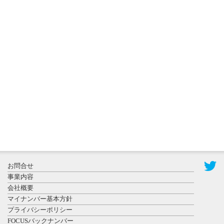
2026年8月3日
更新
秋田大に設
置されたフ
ォトスポッ
ト （8...
2026年7月31
お問合せ
日更新
事業内容
登録有形文
会社概要
化財となっ
マイナンバー基本方針
た東北大植
プライバシーポリシー
物園八...
FOCUSバックナンバー