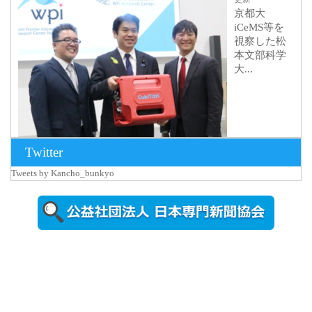
京都大
iCeMS等を
視察した松
本文部科学
大...
Twitter
Tweets by Kancho_bunkyo
2026年8月5日
更新
農工大で大
学院生のト
ークセッシ
ョンに...