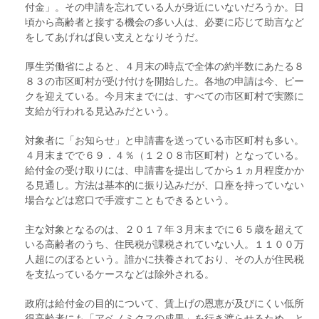
付金」。その申請を忘れている人が身近にいないだろうか。日
頃から高齢者と接する機会の多い人は、必要に応じて助言など
をしてあげれば良い支えとなりそうだ。
厚生労働省によると、４月末の時点で全体の約半数にあたる８
８３の市区町村が受け付けを開始した。各地の申請は今、ピー
クを迎えている。今月末までには、すべての市区町村で実際に
支給が行われる見込みだという。
対象者に「お知らせ」と申請書を送っている市区町村も多い。
４月末までで６９．４％（１２０８市区町村）となっている。
給付金の受け取りには、申請書を提出してから１ヵ月程度かか
る見通し。方法は基本的に振り込みだが、口座を持っていない
場合などは窓口で手渡すこともできるという。
主な対象となるのは、２０１７年３月末までに６５歳を超えて
いる高齢者のうち、住民税が課税されていない人。１１００万
人超にのぼるという。誰かに扶養されており、その人が住民税
を支払っているケースなどは除外される。
政府は給付金の目的について、賃上げの恩恵が及びにくい低所
得高齢者にも「アベノミクスの成果」を行き渡らせるため、と