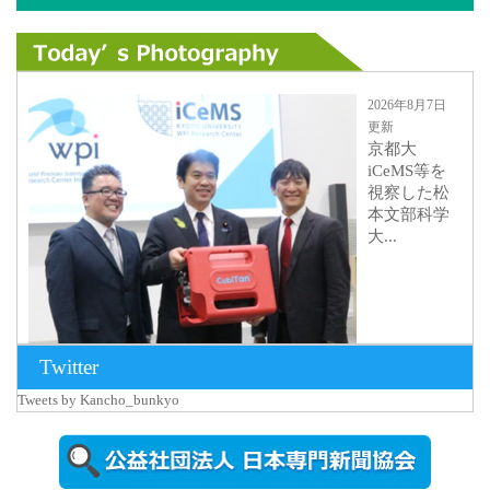
2026年8月7日
更新
京都大
iCeMS等を
視察した松
本文部科学
大...
Twitter
Tweets by Kancho_bunkyo
2026年8月5日
更新
農工大で大