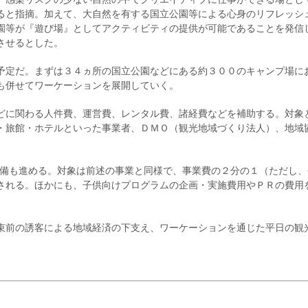
ると指摘。加えて、大自然を有する国立公園等による心身のリフレッシ
園等が『遊び場』としてアクティビティの提供が可能であることを発信
させるとした。
予定だ。まずは３４ヵ所の国立公園などにある約３００のキャンプ場に
も併せてワーケーションを展開していく。
どに関わる人件費、運営費、レンタル費、諸経費などを補助する。対象
・旅館・ホテルといった事業者、ＤＭＯ（観光地域づくり法人）、地域
整備も進める。対象は前述の事業と同様で、事業費の２分の１（ただし、
される。ほかにも、子供向けプログラムの企画・実施費用やＰＲの費用
束前の誘客による地域経済の下支え、ワーケーションを通じた平日の観