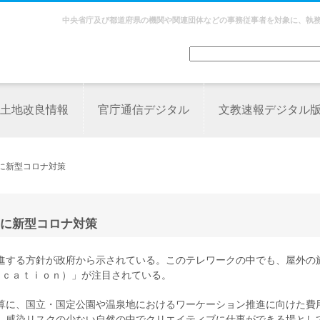
中央省庁及び都道府県の機関や関連団体などの事務従事者を対象に、執
土地改良情報
官庁通信デジタル
文教速報デジタル
に新型コロナ対策
に新型コロナ対策
進する方針が政府から示されている。このテレワークの中でも、屋外の
ａｃａｔｉｏｎ）」が注目されている。
算に、国立・国定公園や温泉地におけるワーケーション推進に向けた費
、感染リスクの少ない自然の中でクリエイティブに仕事ができる場とし