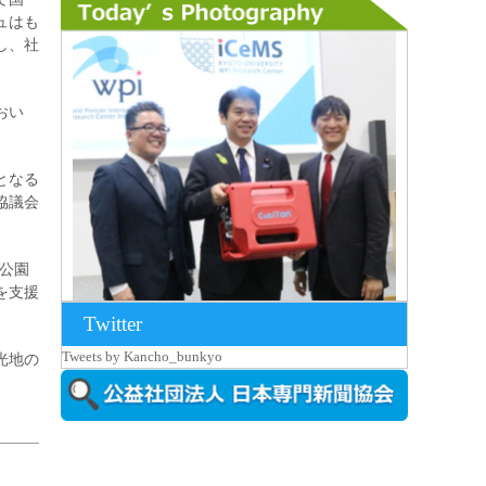
ュはも
し、社
おい
となる
協議会
公園
を支援
Twitter
2026年8月7日更新
Tweets by Kancho_bunkyo
光地の
京都大iCeMS等を視察した松本文部科学
大...