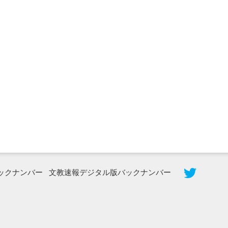
2026年8月5日更新
農工大で大学院生のトークセッション
に...
ックナンバー
文教速報デジタル版バックナンバー