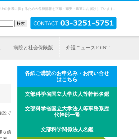
務上の参考に供するための各種情報を正確・確実・迅速にお届けしています。
版
病院と社会保険版
介護ニュースJOINT
各紙ご購読のお申込み・お問い合せ
はこちら
文部科学省国立大学法人等幹部名鑑
文部科学省国立大学法人等事務系歴
施設で
代幹部一覧
文部科学関係法人名鑑
用６億
て国