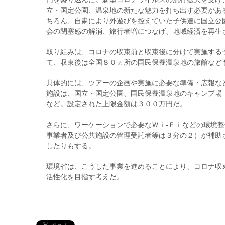
立・国定公園、温泉地の新たな魅力を打ち出す必要があ
ちろん、自粛により外遊びを控えていた子供達に国立公
会の閉塞感の解消、旅行者増につなげ、地域経済を再生
取り組みは、コロナの収束前と収束後に分けて実施する
て、収束後は全国８０ヵ所の国民保養温泉地の旅館など
具体的には、ツアーの企画や実施に必要な準備・広報な
施設は、国立・国定公園、国民保養温泉地のキャンプ場
など。設定された上限金額は３００万円だ。
さらに、ワーケーションで必要なＷｉ‐Ｆｉなどの環境
事業者及び公共施設の管理受託者等は３分の２）が補助
したりもする。
環境省は、こうした事業を進めることにより、コロナ収
活性化を目指す考えだ。