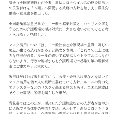
議会（全国老施協）が今週、新型コロナウイルスの感染症法上
の位置付けを「５類」へ変更する政府の方針を踏まえ、厚生労
働省へ意見書を提出した。
全国老施協は意見書で、「一般の感染対策と、ハイリスク者を
守るための介護現場の感染対策に、大きな違いが出てくると考
えられる」と指摘した。
マスク着用については、「一般社会と介護現場の意識に著しい
格差が生じる恐れがある」と懸念を表明。「これまで以上に強
力な啓発が必要。ルールの違いで感染拡大やトラブルにつなが
らないよう、行政や地域からも介護現場での感染対策の理解促
進にご協力を」と求めた。
政府は早ければ来月前半にも、医療・介護の現場などを除いて
マスク着用を個々人の判断に委ねていく方針。ルールの弾力化
でクラスターなどのリスクが高まる懸念もあり、全国老施協は
そうした事態に警鐘を鳴らした形だ。
意見書ではこのほか、感染した介護施設などの入所者が速やか
に入院できる体制の整備も要請。あわせて、新型コロナを「５
類」へ変えた後も、介護事業の安定的な経営を守る既存の各種