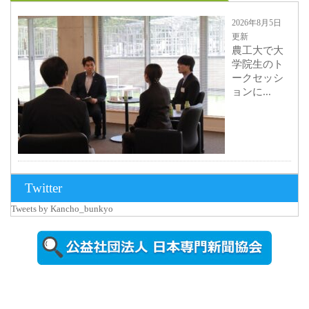
2026年8月5日
更新
農工大で大
学院生のト
ークセッシ
ョンに...
2026年8月3日
Twitter
更新
Tweets by Kancho_bunkyo
秋田大に設
置されたフ
ォトスポッ
ト （8...