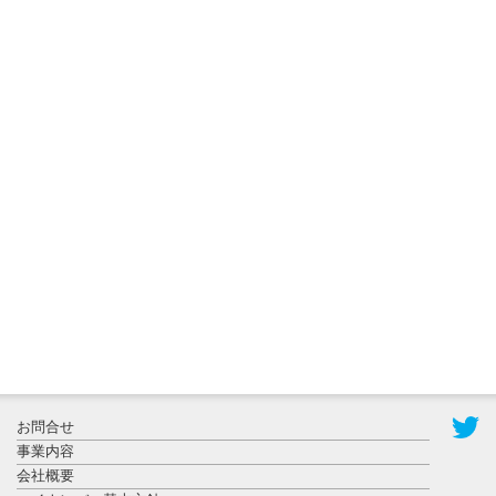
2026年7月31
日更新
登録有形文
化財となっ
た東北大植
物園八...
2026年7月29
日更新
県警等と大
規模災害時
お問合せ
連携協定を
事業内容
締結し...
会社概要