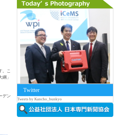
す。こ
大綱」
Twitter
2026年8月7日更新
ーデン
Tweets by Kancho_bunkyo
京都大iCeMS等を視察した松本文部科学
大...