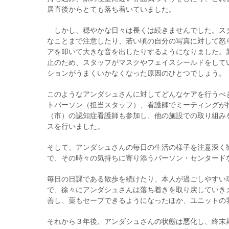
居直後からとても落ち着いていました。
しかし、穏やかな日々は長くは続きませんでした。ス
なことまで注意したり、若い頃の自分の写真に対して怒
アを叩いて大きな音を出したりするようになりました。
止のため、スタッフがマスクやフェイスシールドをして
ションがうまくいかなくなった原因のひとつでしょう。
このようなアンダシュさんに対してどんなケアを行うべき
トパーソン（担当スタッフ）、看護師でミーティングが
（市）の認知症看護師も参加し、他の施設での取り組み
スを行いました。
そして、アンダシュさんの毎日の生活の様子を注意深く
で、その時々の気持ちに寄り添うパーソン・センタード
毎日の日課である散歩を続けたり、本人が過ごしやすい
で、徐々にアンダシュさんは落ち着きを取り戻していき
善し、薬もセーブできるようになったほか、ユニットの
それから３年後、アンダシュさんの状態は悪化し、終末