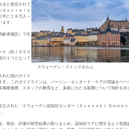
あると推定されて
（Ｓｏｃｉａｌｓ
０年に１８万人～
います。
高齢者施設）で生
ーナ（約７９５０
題の１つとなって
スウェーデン・ストックホルム
された国のガイド
ます。このガイドラインは、パーソン・センタード・ケアの理論をベー
多職種連携、スタッフの教育など、多岐にわたる範囲について指針を示
設立された「スウェーデン認知症センター（Ｓｖｅｎｓｋｔ Ｄｅｍｅｎ
す。
化、発信、評価や研究結果の取りまとめ、認知症ケアに関するより実践