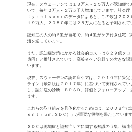
現在、スウェーデンでは１３万人～１５万人が認知症で
いて、毎年２万人～２万５千人増加しています。社会庁
ｔｙｒｅｌｓｅｎ）のデータによると、この数は２０３
１９万人、２０５０年には２５万人になると予測されて
認知症の人の約６割が自宅で、約４割がケア付き住宅（
活を送っています。
また、認知症対策にかかる社会的コストは６２９億クロ
億円）と推計されていて、高齢者ケア分野での大きな課
います。
現在、スウェーデンの認知症ケアは、２０１０年に策定
ライン（最新版は２０１７年）に基づいて実施されてい
し、認知症の診断、ＢＰＳＤ、評価とフォローアップ、
ます。
これらの取り組みを具体化するためには、２００８年に
ｅｎｔｒｕｍ: ＳＤＣ）」が重要な役割を果たしていま
ＳＤＣは認知症と認知症ケアに関する知識の収集、構造