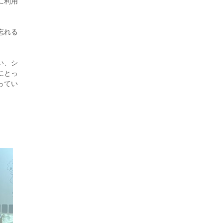
に利用
2026年8月3日更新
秋田大に設置されたフォトスポット
（8...
忘れる
い、シ
にとっ
ってい
2026年7月31日更新
登録有形文化財となった東北大植物園
八...