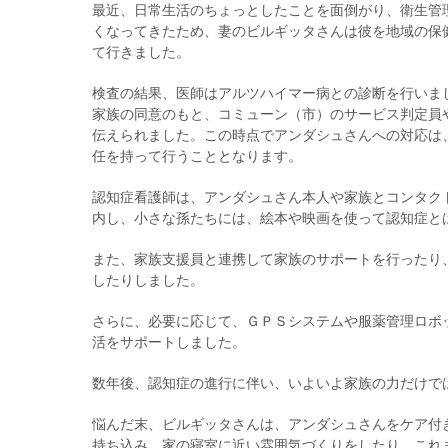
最近、日常生活のちょっとしたことを面倒がり、衛生管
くなってきたため、妻のビルギッタさんは彼を地域の保
て行きました。
検査の結果、医師はアルツハイマー病との診断を行いま
家族の同意のもと、コミューン（市）のサービス判定員
伝えられました。この時点でアンダシュさんへの対応は
任を持って行うこととなります。
認知症看護師は、アンダシュさん本人や家族とコンタク
内し、小さな孫たちには、絵本や映画を使って認知症と
また、家族支援員と連携して家族のサポートを行ったり
したりしました。
さらに、必要に応じて、ＧＰＳシステムや服薬管理ロボ
活をサポートしました。
数年後、認知症の進行に伴い、いよいよ家族の力だけで
悩んだ末、ビルギッタさんは、アンダシュさんをケア付
持ち込み、家の寝室に近い雰囲気づくりをしたり、これ