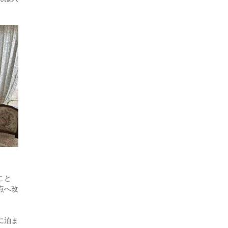
こと
点へ改
に泊ま