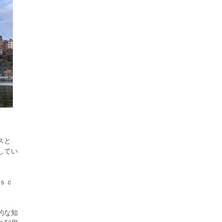
2026年8月5日更新
農工大で大学院生のトークセッション
に...
スと
してい
ｓｃ
的な知