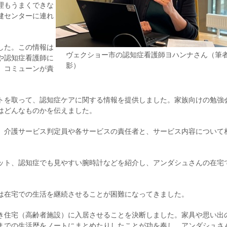
理もうまくできな
健センターに連れ
した。この情報は
ヴェクショー市の認知症看護師ヨハンナさん（筆
や認知症看護師に
影）
、コミューンが責
トを取って、認知症ケアに関する情報を提供しました。家族向けの勉強
はどんなものかを伝えました。
、介護サービス判定員や各サービスの責任者と、サービス内容について
ット、認知症でも見やすい腕時計などを紹介し、アンダシュさんの在宅
は在宅での生活を継続させることが困難になってきました。
き住宅（高齢者施設）に入居させることを決断しました。家具や思い出
までの生活歴をノートにまとめたりしたことが功を奏し、アンダシュさ