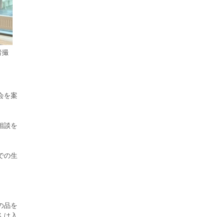
者撮
2026年7月29日更新
県警等と大規模災害時連携協定を締結
し...
会を案
相談を
での生
の品を
んは入