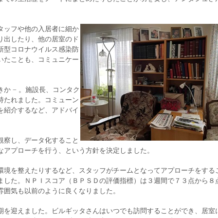
タッフや他の入居者に細か
り出したり、他の居室のド
新型コロナウイルス感染防
いたことも、コミュニケー
か − 。施設長、コンタク
持たれました。コミューン
を紹介するなど、アドバイ
観察し、データ化すること
なアプローチを行う、という方針を決定しました。
環境を整えたりするなど、スタッフがチームとなってアプローチをする
ました。ＮＰＩスコア（ＢＰＳＤの評価指標）は３週間で７３点から８
雰囲気も以前のように良くなりました。
期を迎えました。ビルギッタさんはいつでも訪問することができ、居室