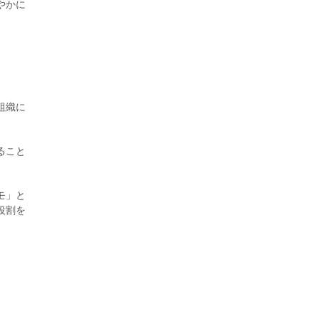
やかに
組織に
ること
モ」と
役割を