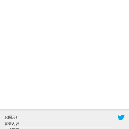
2026年7月31
日更新
登録有形文
化財となっ
た東北大植
物園八...
2026年7月29
日更新
県警等と大
規模災害時
お問合せ
連携協定を
事業内容
締結し...