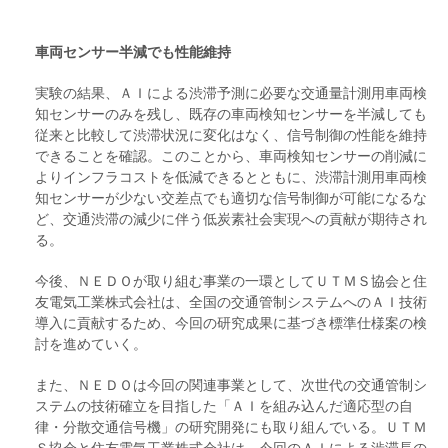
車両センサー半減でも性能維持
実験の結果、ＡＩによる渋滞予測に必要な交通量計測用車両検
知センサーのみを残し、既存の車両検知センサーを半減しても
従来と比較して渋滞状況に変化はなく、信号制御の性能を維持
できることを確認。このことから、車両検知センサーの削減に
よりインフラコストを低減できるとともに、渋滞計測用車両検
知センサーが少ない交差点でも適切な信号制御が可能になるな
ど、交通渋滞の減少に伴う低炭素社会実現への貢献が期待され
る。
今後、ＮＥＤＯが取り組む事業の一環としてＵＴＭＳ協会と住
友電気工業株式会社は、全国の交通管制システムへのＡＩ技術
導入に貢献するため、今回の研究成果に基づき標準仕様案の検
討を進めていく。
また、ＮＥＤＯは今回の関連事業として、次世代の交通管制シ
ステムの技術確立を目指した「ＡＩを組み込んだ適応型の自
律・分散交通信号機」の研究開発にも取り組んでいる。ＵＴＭ
Ｓ協会と住友電気工業株式会社は、今回のＡＩによる渋滞長の