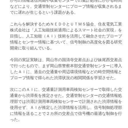
からの情報送信周期や収集センターでの集計処理にかかる時間
などにより、交通管制センターにプローブ情報が収集されるま
でに遅れが生じるという課題がある。
これらを解決するためＮＥＤＯとＵＴＭＳ協会、住友電気工業
株式会社は「人工知能技術適用によるスマート社会の実現」を
目指し、人工知能（ＡＩ）技術を活用して融合させたプローブ
情報とセンサー情報に基づいて、信号制御の高度化を図る研究
開発に取り組んでいる。
今回の実証実験は、岡山市の国清寺交差点および妹尾西交差点
で行ったもので、まず岡山県警察本部交通管制センターに導入
したＡＩに、過去の交通量や周辺環境情報などの時空間情報と
プローブ情報で得られた渋滞状況の相関関係を学習させた。
次にこのＡＩに、交通量計測用車両検知センサーで取得した交
通量から渋滞長を推定させた。交通管制センターの交通情報処
理部では渋滞計測用車両検知センサーで計測された渋滞情報を
使用せず、ＡＩが推定した渋滞情報を活用し、信号制御処理部
に情報を送ることで２カ所の交差点で信号機の最適な制御を行
った。