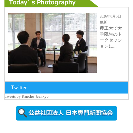
2026年8月5日
更新
農工大で大
学院生のト
ークセッシ
ョンに...
2026年8月3日
Twitter
更新
Tweets by Kancho_bunkyo
秋田大に設
置されたフ
ォトスポッ
ト （8...