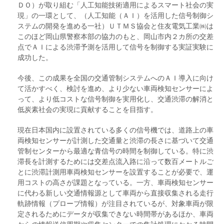
ＤＯ）が取り組む「人工知能技術適用によるスマート社会の実
現」の一環として、（人工知能（ＡＩ）を活用した信号制御シ
ステムの開発を進める一社）ＵＴＭＳ協会と住友電気工業㈱は
このほど岡山県警察本部の協力のもと、岡山市内２カ所の交差
点でＡＩによる渋滞予測を活用して信号を制御する実証実験に
成功した。
今後、この成果を全国の交通管制システムへのＡＩ導入に向け
て活かすべく、検討を進め、より少ない車両検知センサーによ
って、より低コストな信号制御を実用化し、交通渋滞の解消と
低炭素社会の実現に貢献することを目指す。
現在日本国内に設置されている多くの信号機では、道路上の車
両検知センサーが計測した交通量と渋滞の長さに基づいて交通
管制センターから最適な青信号の時間を制御している。特に渋
滞長を計測するためには交差点流入路に沿って数百メートルご
とに渋滞計測用車両検知センサーを設置することが必要で、運
用コストの高さが課題となっている。一方、車両検知センサー
に代わる新しい交通情報源として車両から直接収集される走行
軌跡情報（プローブ情報）が注目されているが、対象車両が限
定されるためにデータが収集できない時間帯があるほか、車両