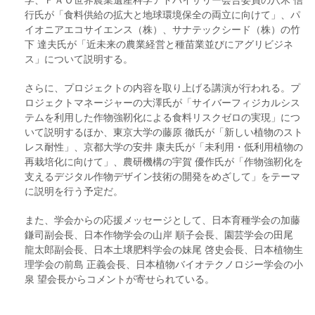
行氏が「食料供給の拡大と地球環境保全の両立に向けて」、パ
イオニアエコサイエンス（株）、サナテックシード（株）の竹
下 達夫氏が「近未来の農業経営と種苗業並びにアグリビジネ
ス」について説明する。
さらに、プロジェクトの内容を取り上げる講演が行われる。プ
ロジェクトマネージャーの大澤氏が「サイバーフィジカルシス
テムを利用した作物強靭化による食料リスクゼロの実現」につ
いて説明するほか、東京大学の藤原 徹氏が「新しい植物のスト
レス耐性」、京都大学の安井 康夫氏が「未利用・低利用植物の
再栽培化に向けて」、農研機構の宇賀 優作氏が「作物強靭化を
支えるデジタル作物デザイン技術の開発をめざして」をテーマ
に説明を行う予定だ。
また、学会からの応援メッセージとして、日本育種学会の加藤
鎌司副会長、日本作物学会の山岸 順子会長、園芸学会の田尾
龍太郎副会長、日本土壌肥料学会の妹尾 啓史会長、日本植物生
理学会の前島 正義会長、日本植物バイオテクノロジー学会の小
泉 望会長からコメントが寄せられている。