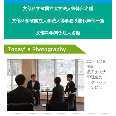
文部科学省国立大学法人等幹部名鑑
文部科学省国立大学法人等事務系歴代幹部一覧
文部科学関係法人名鑑
2026年8月5日
更新
農工大で大
学院生のト
ークセッシ
ョンに...