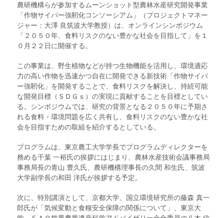
農研機構らが参加するムーンショット型農林水産研究開発事業
「作物サイバー強靭化コンソーシアム」（プロジェクトマネー
ジャー：大澤 良筑波大学教授）は、オンラインシンポジウム
「２０５０年、食料リスクのない豊かな社会を目指して」を１
０月２２日に開催する。
この事業は、野生植物などが持つ生物機能を活用し、環境適応
力の高い作物を迅速かつ自在に開発できる新技術「作物サイバ
ー強靭化」を開発することで、食料リスクを解決し、持続可能
な開発目標（ＳＤＧｓ）の実現に貢献することを目標としてい
る。シンポジウムでは、研究の背景となる２０５０年に予期さ
れる食料・環境問題を広く共有し、食料リスクのない豊かな社
会を目指すための取組を紹介するとしている。
プログラムは、東京農工大学学長でプログラムディレクターを
務める千葉 一裕氏の挨拶にはじまり、農林水産技術会議事務局
事務局長の青山 豊久氏、農研機構理事長の久間 和生氏、筑波
大学副学長の和田 洋氏が挨拶する予定。
次に、特別講演として、京都大学、国立環境研究所の藤森 真一
郎氏が「気候変動と食糧安全保障の関係について」、東京大
学、ＦＡＯ世界農業遺産科学アドバイザリー会合委員の八木 信