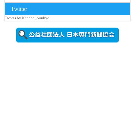
2026年8月3日
Twitter
更新
Tweets by Kancho_bunkyo
秋田大に設
置されたフ
ォトスポッ
ト （8...
2026年7月31
日更新
登録有形文
化財となっ
た東北大植
物園八...