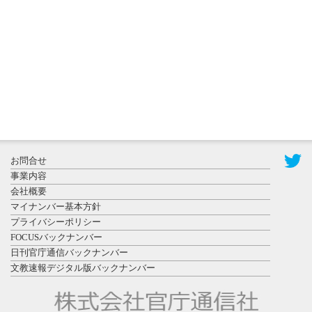
置されたフ
ォトスポッ
ト （8...
2026年7月31
お問合せ
日更新
事業内容
登録有形文
会社概要
化財となっ
マイナンバー基本方針
た東北大植
プライバシーポリシー
物園八...
FOCUSバックナンバー
日刊官庁通信バックナンバー
文教速報デジタル版バックナンバー