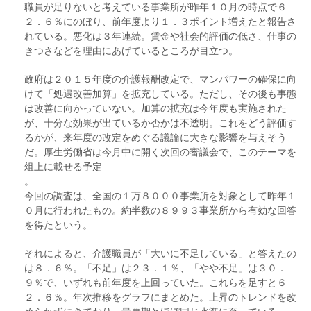
職員が足りないと考えている事業所が昨年１０月の時点で６
２．６％にのぼり、前年度より１．３ポイント増えたと報告さ
れている。悪化は３年連続。賃金や社会的評価の低さ、仕事の
きつさなどを理由にあげているところが目立つ。
政府は２０１５年度の介護報酬改定で、マンパワーの確保に向
けて「処遇改善加算」を拡充している。ただし、その後も事態
は改善に向かっていない。加算の拡充は今年度も実施された
が、十分な効果が出ているか否かは不透明。これをどう評価す
るかが、来年度の改定をめぐる議論に大きな影響を与えそう
だ。厚生労働省は今月中に開く次回の審議会で、このテーマを
俎上に載せる予定
。
今回の調査は、全国の１万８０００事業所を対象として昨年１
０月に行われたもの。約半数の８９９３事業所から有効な回答
を得たという。
それによると、介護職員が「大いに不足している」と答えたの
は８．６％。「不足」は２３．１％、「やや不足」は３０．
９％で、いずれも前年度を上回っていた。これらを足すと６
２．６％。年次推移をグラフにまとめた。上昇のトレンドを改