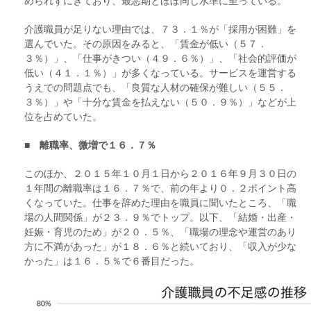
められずにきており、最悪期とほぼ同じ水準に至っている。
介護職員が足りない理由では、７３．１％が「採用が困難」を
選んでいた。その原因をみると、「賃金が低い（５７．
３％）」、「仕事がきつい（４９．６％）」、「社会的評価が
低い（４１．１％）」が多くなっている。サービスを運営する
うえでの問題点でも、「良質な人材の確保が難しい（５５．
３％）」や「十分な賃金を払えない（５０．９％）」などが上
位を占めていた。
■ 離職率、微増で１６．７％
このほか、２０１５年１０月１日から２０１６年９月３０日の
１年間の離職率は１６．７％で、前の年より０．２ポイント高
くなっていた。仕事を辞めた理由を職員に聞いたところ、「職
場の人間関係」が２３．９％でトップ。以下、「結婚・出産・
妊娠・育児のため」が２０．５％、「職場の理念や運営のあり
方に不満があった」が１８．６％と続いており、「収入が少な
かった」は１６．５％で６番目だった。