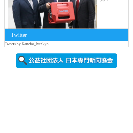
Twitter
Tweets by Kancho_bunkyo
2026年8月5日
更新
農工大で大
学院生のト
ークセッシ
ョンに...
2026年8月3日
更新
秋田大に設