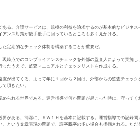
である。介護サービスは、規模の利益を追求するのが基本的なビジネス
イアンス対策が後手後手に回っているところも多く見かける。
した定期的なチェック体制を構築することが重要だ。
、現時点でのコンプライアンスチェックを外部の監査人によって実施し
行ったうえで、監査マニュアルとチェックリストを作成する。
遠慮が出てくる。よって年に１回から２回は、外部からの監査チェック
して頂きたい。
認められる世界である。運営指導で何か問題が起こった時に、守ってく
必要がある。簡潔に、５Ｗ１Ｈを基本に記載する。運営指導での記録関
い、という文章表現の問題で、誤字脱字の多い場合も指摘される。ただ