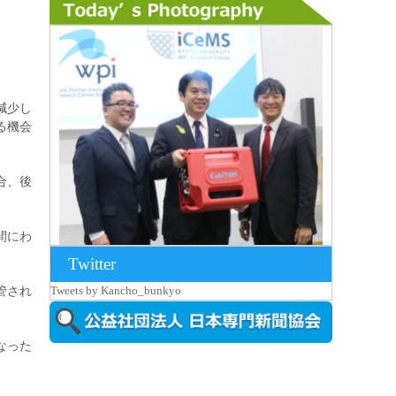
減少し
る機会
合、後
間にわ
Twitter
2026年8月7日更新
管され
Tweets by Kancho_bunkyo
京都大iCeMS等を視察した松本文部科学
大...
なった