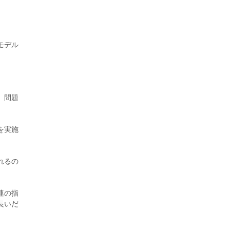
モデル
2026年8月5日更新
農工大で大学院生のトークセッション
に...
、問題
を実施
れるの
連の指
長いだ