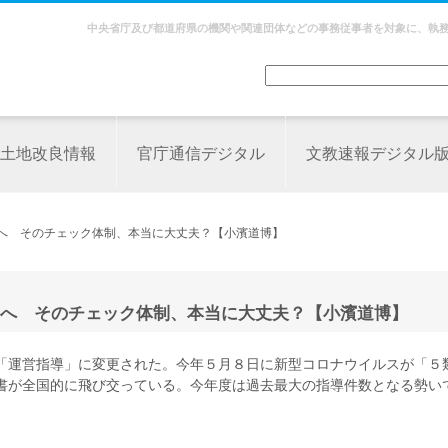
中央省庁及び都道府県の機関や関連団体などの事務従事者を対象に、執
土地改良情報
官庁通信デジタル
文教速報デジタル
加へ そのチェック体制、本当に大丈夫？【小濱道博】
へ そのチェック体制、本当に大丈夫？【小濱道博】
「運営指導」に変更された。今年５月８日に新型コロナウイルスが「５
書が全国的に飛び交っている。今年度は過去最大の指導件数となる勢い