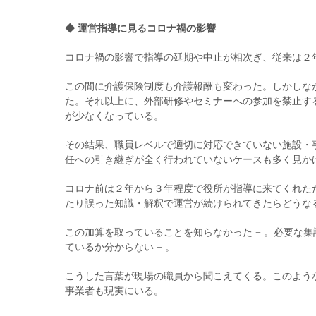
◆ 運営指導に見るコロナ禍の影響
コロナ禍の影響で指導の延期や中止が相次ぎ、従来は２
この間に介護保険制度も介護報酬も変わった。しかしな
た。それ以上に、外部研修やセミナーへの参加を禁止す
が少なくなっている。
その結果、職員レベルで適切に対応できていない施設・
任への引き継ぎが全く行われていないケースも多く見か
コロナ前は２年から３年程度で役所が指導に来てくれた
たり誤った知識・解釈で運営が続けられてきたらどうな
この加算を取っていることを知らなかった − 。必要な
ているか分からない − 。
こうした言葉が現場の職員から聞こえてくる。このよう
事業者も現実にいる。