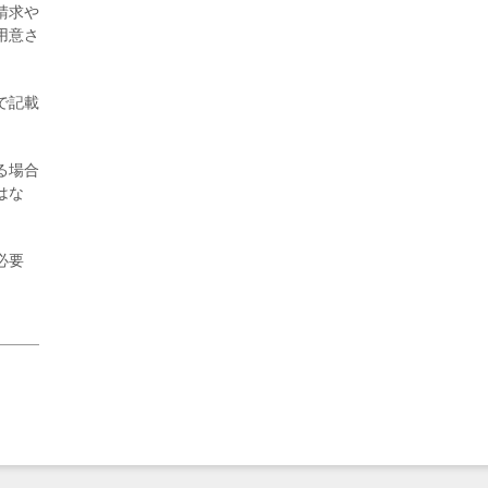
請求や
2026年8月3日更新
用意さ
秋田大に設置されたフォトスポット
（8...
で記載
る場合
はな
必要
2026年7月31日更新
登録有形文化財となった東北大植物園
八...