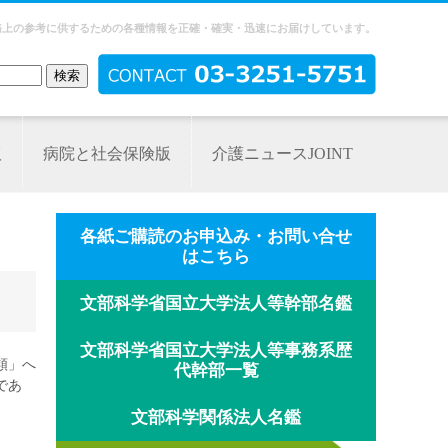
務上の参考に供するための各種情報を正確・確実・迅速にお届けしています。
版
病院と社会保険版
介護ニュースJOINT
各紙ご購読のお申込み・お問い合せ
はこちら
文部科学省国立大学法人等幹部名鑑
文部科学省国立大学法人等事務系歴
類」へ
代幹部一覧
であ
文部科学関係法人名鑑