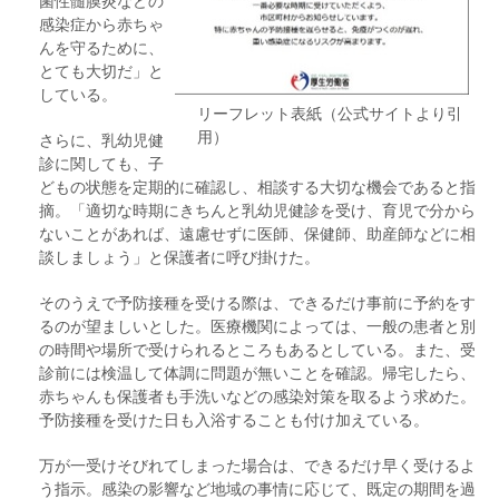
菌性髄膜炎などの
感染症から赤ちゃ
んを守るために、
とても大切だ」と
している。
リーフレット表紙（公式サイトより引
用）
さらに、乳幼児健
診に関しても、子
どもの状態を定期的に確認し、相談する大切な機会であると指
摘。「適切な時期にきちんと乳幼児健診を受け、育児で分から
ないことがあれば、遠慮せずに医師、保健師、助産師などに相
談しましょう」と保護者に呼び掛けた。
そのうえで予防接種を受ける際は、できるだけ事前に予約をす
るのが望ましいとした。医療機関によっては、一般の患者と別
の時間や場所で受けられるところもあるとしている。また、受
診前には検温して体調に問題が無いことを確認。帰宅したら、
赤ちゃんも保護者も手洗いなどの感染対策を取るよう求めた。
予防接種を受けた日も入浴することも付け加えている。
万が一受けそびれてしまった場合は、できるだけ早く受けるよ
う指示。感染の影響など地域の事情に応じて、既定の期間を過