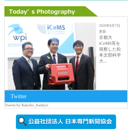
2026年8月7日
更新
京都大
iCeMS等を
視察した松
本文部科学
大...
Twitter
Tweets by Kancho_bunkyo
2026年8月5日
更新
農工大で大
学院生のト