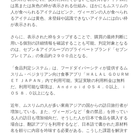
は黒または灰色の枠が表示される仕組み。ほかにもムスリムの
人が食べられるアイテムはピンク、ヴィーガンの人が食べられ
るアイテムは黄色、未登録や認識できないアイテムには白い枠
が表示される。
さらに、表示された枠をタップすることで、購買の最終判断に
用いる個別の詳細情報を確認することも可能。判定対象となる
のは、セブン＆アイグループのプライベートブランド「セブン
プレミアム」の食品約２９００点となる。
「食品判定システム」は、フードダイバーシティが提供するム
スリム・ベジタリアン向け食事アプリ「ＨＡＬＡＬ ＧＯＵＲＭ
ＥＴ ＪＡＰＡＮ」内で利用可能。実証実験の利用料金は無料
だ。利用可能な環境は、Ａｎｄｒｏｉｄ ＯＳ ４．０以上、ｉ
ＯＳ ８．０以上になる。
近年、ムスリムの人が多い東南アジアの国からの訪日旅行者が
増加している。また、ヴィーガンなど「食の禁忌」を持ってい
る人の訪日も増加傾向だ。そうした人が日本で食品を購入する
場合は、翻訳アプリを利用するなど、日本語で書かれた原材料
名を頼りに内容を吟味する必要がある。こうした課題を解決す