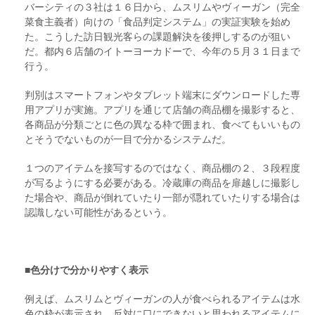
バーシティの３社は１６日から、ムスリムやヴィーガン（完全
菜食主義者）向けの「食品判定システム」の実証実験を始め
た。こうした訪日観光客らの課題解決を後押しするのが狙い
だ。都内６店舗のイトーヨーカドーで、今年の５月３１日まで
行う。
判別はスマートフォンやタブレット端末にダウンロードした専
用アプリが実施。アプリを通じて店舗の商品棚を撮影すると、
各商品が分類ごとに色の異なる枠で囲まれ、食べてもいいもの
とそうでないものが一目で分かるシステムだ。
１つのアイテムを接写するのではなく、商品棚の２、３段程度
が写るようにする必要がある。冷蔵庫の商品を扉越しに撮影し
た場合や、商品が倒れていたり一部が隠れていたりする場合は
認識しない可能性があるという。
■色分けで分かりやすく表示
例えば、ムスリムとヴィーガンの人が食べられるアイテムは水
色の枠が表示され、反対に口にできないと思われるアイテムに