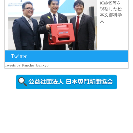
iCeMS等を
視察した松
本文部科学
大...
Twitter
Tweets by Kancho_bunkyo
2026年8月5日
更新
農工大で大
学院生のト
ークセッシ
ョンに...