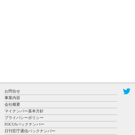
2026年8月3日
更新
秋田大に設
置されたフ
ォトスポッ
ト （8...
2026年7月31
お問合せ
日更新
事業内容
登録有形文
会社概要
化財となっ
マイナンバー基本方針
た東北大植
プライバシーポリシー
物園八...
FOCUSバックナンバー
日刊官庁通信バックナンバー