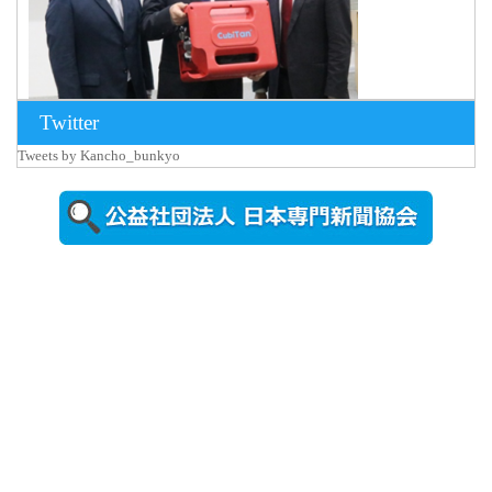
Twitter
Tweets by Kancho_bunkyo
2026年8月5日
更新
農工大で大
学院生のト
ークセッシ
ョンに...
2026年8月3日
更新
秋田大に設