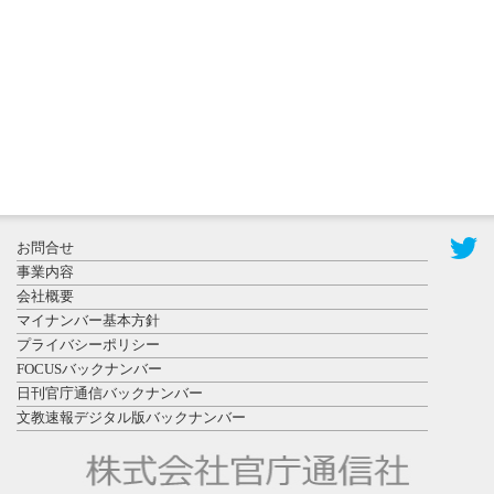
置されたフ
ォトスポッ
ト （8...
2026年7月31
お問合せ
日更新
事業内容
登録有形文
会社概要
化財となっ
マイナンバー基本方針
た東北大植
プライバシーポリシー
物園八...
FOCUSバックナンバー
日刊官庁通信バックナンバー
文教速報デジタル版バックナンバー