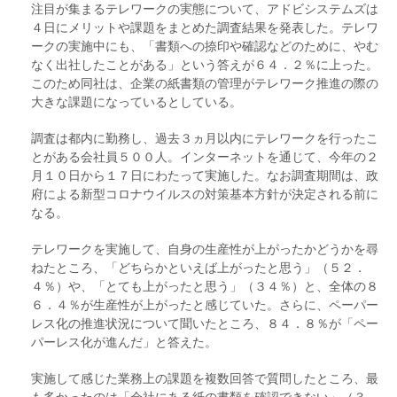
注目が集まるテレワークの実態について、アドビシステムズは
４日にメリットや課題をまとめた調査結果を発表した。テレワ
ークの実施中にも、「書類への捺印や確認などのために、やむ
なく出社したことがある」という答えが６４．２％に上った。
このため同社は、企業の紙書類の管理がテレワーク推進の際の
大きな課題になっているとしている。
調査は都内に勤務し、過去３ヵ月以内にテレワークを行ったこ
とがある会社員５００人。インターネットを通じて、今年の２
月１０日から１７日にわたって実施した。なお調査期間は、政
府による新型コロナウイルスの対策基本方針が決定される前に
なる。
テレワークを実施して、自身の生産性が上がったかどうかを尋
ねたところ、「どちらかといえば上がったと思う」（５２．
４％）や、「とても上がったと思う」（３４％）と、全体の８
６．４％が生産性が上がったと感じていた。さらに、ペーパー
レス化の推進状況について聞いたところ、８４．８％が「ペー
パーレス化が進んだ」と答えた。
実施して感じた業務上の課題を複数回答で質問したところ、最
も多かったのは「会社にある紙の書類を確認できない」（３