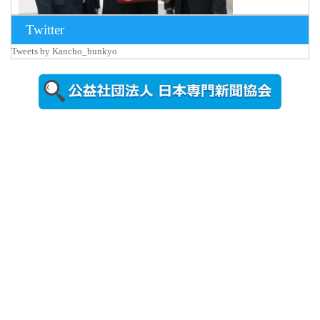
Twitter
Tweets by Kancho_bunkyo
2026年8月5日
更新
農工大で大
学院生のト
ークセッシ
ョンに...
2026年8月3日
更新
秋田大に設
置されたフ
ォトスポッ
ト （8...