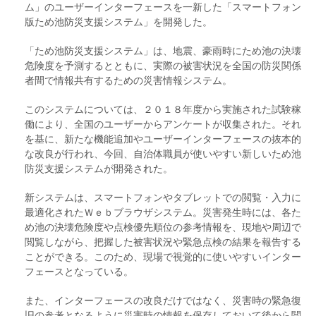
ム」のユーザーインターフェースを一新した「スマートフォン
版ため池防災支援システム」を開発した。
「ため池防災支援システム」は、地震、豪雨時にため池の決壊
危険度を予測するとともに、実際の被害状況を全国の防災関係
者間で情報共有するための災害情報システム。
このシステムについては、２０１８年度から実施された試験稼
働により、全国のユーザーからアンケートが収集された。それ
を基に、新たな機能追加やユーザーインターフェースの抜本的
な改良が行われ、今回、自治体職員が使いやすい新しいため池
防災支援システムが開発された。
新システムは、スマートフォンやタブレットでの閲覧・入力に
最適化されたＷｅｂブラウザシステム。災害発生時には、各た
め池の決壊危険度や点検優先順位の参考情報を、現地や周辺で
閲覧しながら、把握した被害状況や緊急点検の結果を報告する
ことができる。このため、現場で視覚的に使いやすいインター
フェースとなっている。
また、インターフェースの改良だけではなく、災害時の緊急復
旧の参考となるように災害時の情報を保存しておいて後から閲