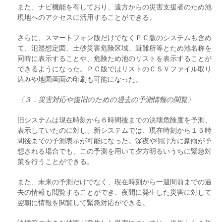
また、ナビ機能を有しており、遠方からの災害支援者のため池
現地へのアクセスに活用することができる。
さらに、スマートフォン版だけでなくＰＣ版のシステムも含め
て、氾濫想定図、土砂災害危険区域、避難所等とため池名称を
同時に表示することや、危険ため池のリストを表示することが
できるようになった。ＰＣ版ではリストのＣＳＶファイル取り
込みや地図画面の印刷も可能になった。
〔３．災害対応や復旧のための過去の予測情報の閲覧〕
旧システムは現在時刻から６時間後までの決壊危険度を予測、
表示していたのに対し、新システムでは、現在時刻から１５時
間後までの予測表示が可能になった。深夜や明け方に豪雨が予
想される場合でも、この予測を用いて夕方明るいうちに緊急対
策を行うことができる。
また、未来の予測だけでなく、現在時刻から一週間前までの過
去の情報も閲覧することができ、夜間に発生した災害に対して
翌朝に情報を閲覧して緊急対応ができる。