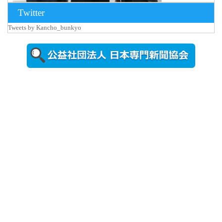
Twitter
Tweets by Kancho_bunkyo
2026年8月5日
更新
農工大で大
学院生のト
ークセッシ
ョンに...
2026年8月3日
更新
秋田大に設
置されたフ
ォトスポッ
ト （8...