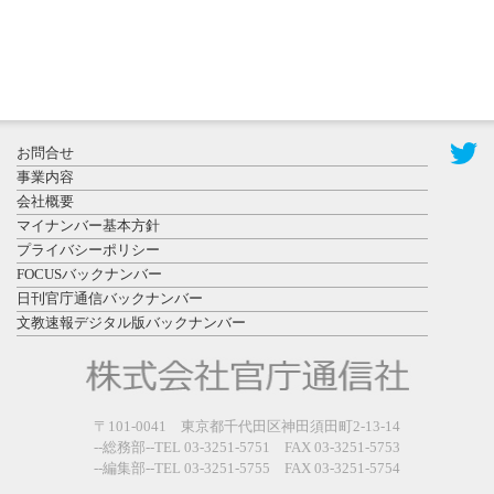
2026年7月31
お問合せ
日更新
事業内容
登録有形文
会社概要
化財となっ
マイナンバー基本方針
た東北大植
プライバシーポリシー
物園八...
FOCUSバックナンバー
日刊官庁通信バックナンバー
文教速報デジタル版バックナンバー
2026年7月29
〒101-0041 東京都千代田区神田須田町2-13-14
日更新
--総務部--TEL 03-3251-5751 FAX 03-3251-5753
県警等と大
--編集部--TEL 03-3251-5755 FAX 03-3251-5754
規模災害時
連携協定を