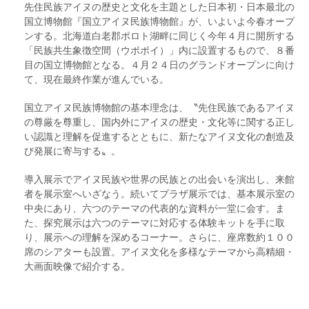
先住民族アイヌの歴史と文化を主題とした日本初・日本最北の
国立博物館『国立アイヌ民族博物館』が、いよいよ今春オープ
ンする。北海道白老郡ポロト湖畔に同じく今年４月に開所する
「民族共生象徴空間（ウポポイ）」内に設置するもので、８番
目の国立博物館となる。４月２４日のグランドオープンに向け
て、現在最終作業が進んでいる。
国立アイヌ民族博物館の基本理念は、〝先住民族であるアイヌ
の尊厳を尊重し、国内外にアイヌの歴史・文化等に関する正し
い認識と理解を促進するとともに、新たなアイヌ文化の創造及
び発展に寄与する〟。
導入展示でアイヌ民族や世界の民族との出会いを演出し、来館
者を展示室へいざなう。続いてプラザ展示では、基本展示室の
中央にあり、六つのテーマの代表的な資料が一堂に会す。ま
た、探究展示は六つのテーマに対応する体験キットを手に取
り、展示への理解を深めるコーナー。さらに、座席数約１００
席のシアターも設置。アイヌ文化を多様なテーマから高精細・
大画面映像で紹介する。