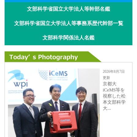
文部科学省国立大学法人等幹部名鑑
文部科学省国立大学法人等事務系歴代幹部一覧
文部科学関係法人名鑑
2026年8月7日
更新
京都大
iCeMS等を
視察した松
本文部科学
大...