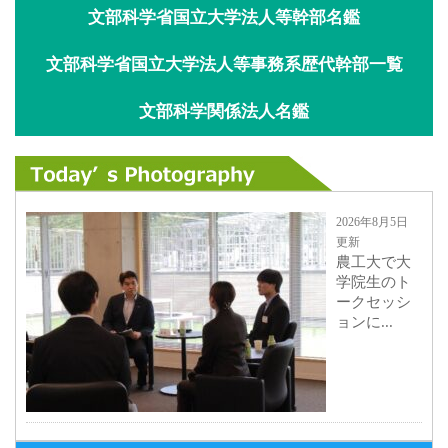
文部科学省国立大学法人等幹部名鑑
文部科学省国立大学法人等事務系歴代幹部一覧
文部科学関係法人名鑑
2026年8月5日
更新
農工大で大
学院生のト
ークセッシ
ョンに...