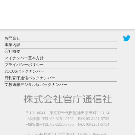
2026年7月29
日更新
県警等と大
規模災害時
お問合せ
連携協定を
事業内容
締結し...
会社概要
マイナンバー基本方針
プライバシーポリシー
FOCUSバックナンバー
日刊官庁通信バックナンバー
文教速報デジタル版バックナンバー
2026年7月27
日更新
教育学部と
政経学部の
〒101-0041 東京都千代田区神田須田町2-13-14
来春開設決
--総務部--TEL 03-3251-5751 FAX 03-3251-5753
--編集部--TEL 03-3251-5755 FAX 03-3251-5754
定を祝...
Copyright 株式会社官庁通信社 All Rights Reserved.