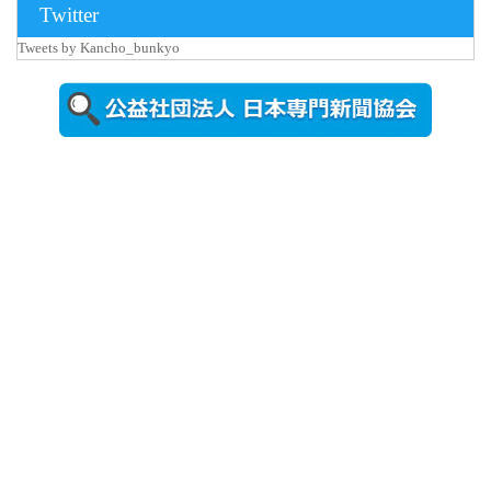
2026年8月3日
Twitter
更新
Tweets by Kancho_bunkyo
秋田大に設
置されたフ
ォトスポッ
ト （8...
2026年7月31
日更新
登録有形文
化財となっ
た東北大植
物園八...