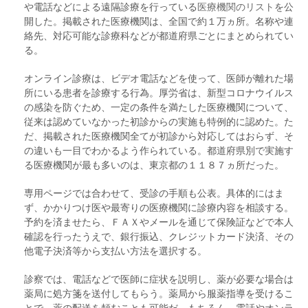
や電話などによる遠隔診療を行っている
医療機関のリスト
を公
開した。掲載された医療機関は、全国で約１万ヵ所。名称や連
絡先、対応可能な診療科などが都道府県ごとにまとめられてい
る。
オンライン診療は、ビデオ電話などを使って、医師が離れた場
所にいる患者を診療する行為。厚労省は、新型コロナウイルス
の感染を防ぐため、一定の条件を満たした医療機関について、
従来は認めていなかった初診からの実施も特例的に認めた。た
だ、掲載された医療機関全てが初診から対応してはおらず、そ
の違いも一目でわかるよう作られている。都道府県別で実施す
る医療機関が最も多いのは、東京都の１１８７ヵ所だった。
専用ページでは合わせて、受診の手順も公表。具体的にはま
ず、かかりつけ医や最寄りの医療機関に診療内容を相談する。
予約を済ませたら、ＦＡＸやメールを通じて保険証などで本人
確認を行ったうえで、銀行振込、クレジットカード決済、その
他電子決済等から支払い方法を選択する。
診察では、電話などで医師に症状を説明し、薬が必要な場合は
薬局に処方箋を送付してもらう。薬局から服薬指導を受けるこ
とで、薬の配送を頼むことも可能だ。もちろん、電話やオンラ