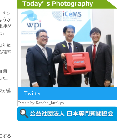
件をク
ほうが
胞肺が
た。
は年齢
る確率
Ⅲ期、
った。
タが蓄
Twitter
2026年8月7日更新
Tweets by Kancho_bunkyo
京都大iCeMS等を視察した松本文部科学
大...
在する