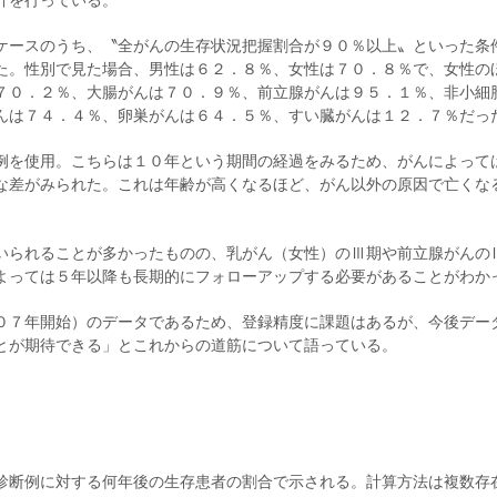
計を行っている。
ケースのうち、〝全がんの生存状況把握割合が９０％以上〟といった条
た。性別で見た場合、男性は６２．８％、女性は７０．８％で、女性の
７０．２％、大腸がんは７０．９％、前立腺がんは９５．１％、非小細
んは７４．４％、卵巣がんは６４．５％、すい臓がんは１２．７％だっ
例を使用。こちらは１０年という期間の経過をみるため、がんによって
な差がみられた。これは年齢が高くなるほど、がん以外の原因で亡くな
いられることが多かったものの、乳がん（女性）のⅢ期や前立腺がんの
よっては５年以降も長期的にフォローアップする必要があることがわか
０７年開始）のデータであるため、登録精度に課題はあるが、今後デー
とが期待できる」とこれからの道筋について語っている。
診断例に対する何年後の生存患者の割合で示される。計算方法は複数存