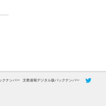
2026年8月5日更新
農工大で大学院生のトークセッション
に...
ックナンバー
文教速報デジタル版バックナンバー