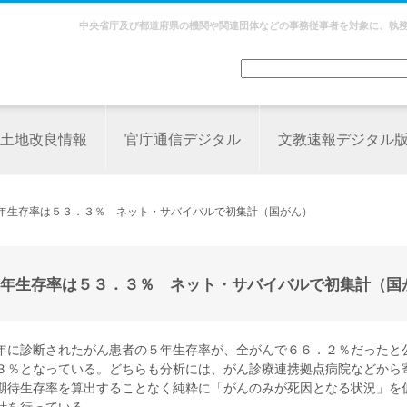
中央省庁及び都道府県の機関や関連団体などの事務従事者を対象に、執
土地改良情報
官庁通信デジタル
文教速報デジタル
０年生存率は５３．３％ ネット・サバイバルで初集計（国がん）
年生存率は５３．３％ ネット・サバイバルで初集計（国
年に診断されたがん患者の５年生存率が、全がんで６６．２％だったと
３％となっている。どちらも分析には、がん診療連携拠点病院などから
期待生存率を算出することなく純粋に「がんのみが死因となる状況」を