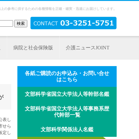
務上の参考に供するための各種情報を正確・確実・迅速にお届けしています。
版
病院と社会保険版
介護ニュースJOINT
各紙ご購読のお申込み・お問い合せ
はこちら
文部科学省国立大学法人等幹部名鑑
が
文部科学省国立大学法人等事務系歴
代幹部一覧
公表し
寄せら
文部科学関係法人名鑑
仮定し