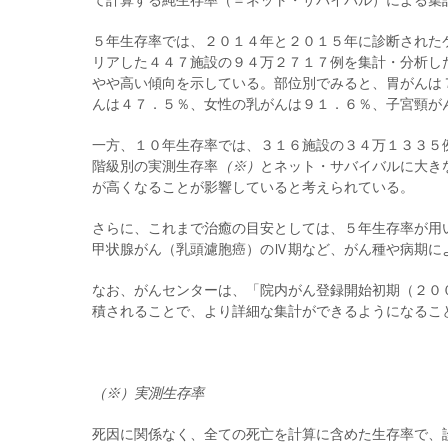
て計算する純生存率（＝ネット・サバイバル）による集
５年生存率では、２０１４年と２０１５年に診断された
リアした４４７施設の９４万２７１７例を集計・分析し
やや高い傾向を示している。部位別でみると、胃がんは
んは４７．５％、女性の乳がんは９１．６％、子宮頸が
一方、１０年生存率では、３１６施設の３４万１３３５
階級別の実測生存率
（※）
とネット・サバイバルに大き
が高くなることが影響していると考えられている。
さらに、これまで治癒の目安としては、５年生存率が用
甲状腺がん（乳頭濾胞癌）のⅣ期など、がん種や病期に
なお、がんセンターは、「院内がん登録開始初期（２０
積されることで、より詳細な集計ができるようになるこ
（※）実測生存率
死因に関係なく、全ての死亡を計算に含めた生存率で、